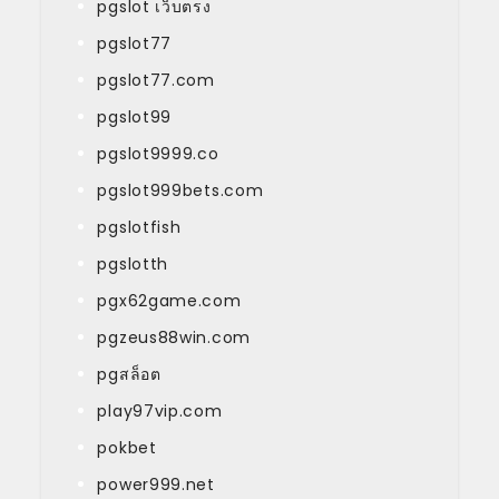
pgslot เว็บตรง
pgslot77
pgslot77.com
pgslot99
pgslot9999.co
pgslot999bets.com
pgslotfish
pgslotth
pgx62game.com
pgzeus88win.com
pgสล็อต
play97vip.com
pokbet
power999.net