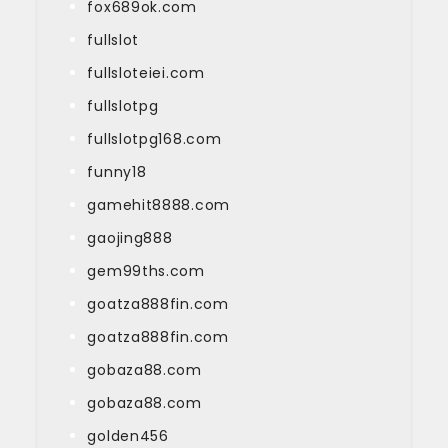
fox689ok.com
fullslot
fullsloteiei.com
fullslotpg
fullslotpg168.com
funny18
gamehit8888.com
gaojing888
gem99ths.com
goatza888fin.com
goatza888fin.com
gobaza88.com
gobaza88.com
golden456