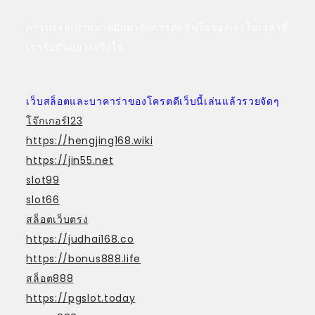
การบรรลุเป้าหมายมักมากับการตัดสินใจของเราในเวลาที่
เรารับมันอย่างจริงใจ
เว็บสล็อตและบาคาร่าของโครตดีเว็บนี้เล่นแล้วรวยจัดๆ
โจ๊กเกอร์123
https://hengjing168.wiki
https://jin55.net
slot99
slot66
สล็อตเว็บตรง
https://judhai168.co
https://bonus888.life
สล็อต888
https://pgslot.today