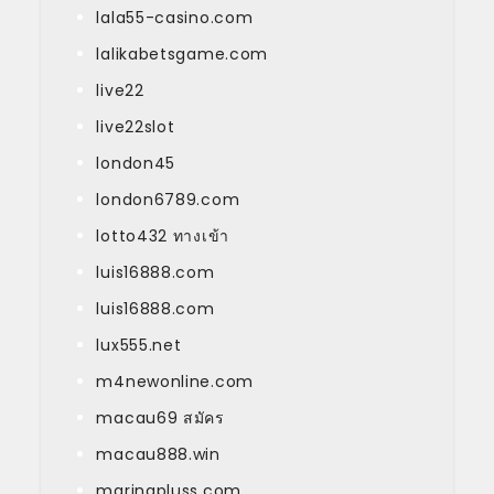
lala55-casino.com
lalikabetsgame.com
live22
live22slot
london45
london6789.com
lotto432 ทางเข้า
luis16888.com
luis16888.com
lux555.net
m4newonline.com
macau69 สมัคร
macau888.win
marinapluss.com