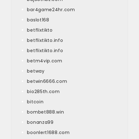
bar4game24hr.com
baslot168
betflixtikto
betflixtikto.info
betflixtikto.info
betm4vip.com
betway
betwin6666.com
bio285th.com
bitcoin
bombet888.win
bonanza99
boonlert1688.com