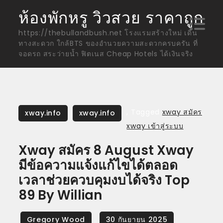
Skip
ห้องพักหรู วิวสวย ราคาถูก
to
https://thebullandbush.net โรงแรมสร้างใหม่ เดิน
content
ทางสะดวก ใกล้BTS ของอำนวยความสะดวกครบครัน ที่
จอดรถ สระว่ายน้ำ ฟิตเนส Cheap Hotels ได้เงินจริง
,
Tagged
xway สมัคร
,
xway.info
xway.info
xway เข้าสู่ระบบ
Xway สมัคร 8 August Xway
มีข้อความแจ้งแก้ไขได้ตลอด
เวลาช่วยควบคุมงบได้จริง Top
89 By Willian