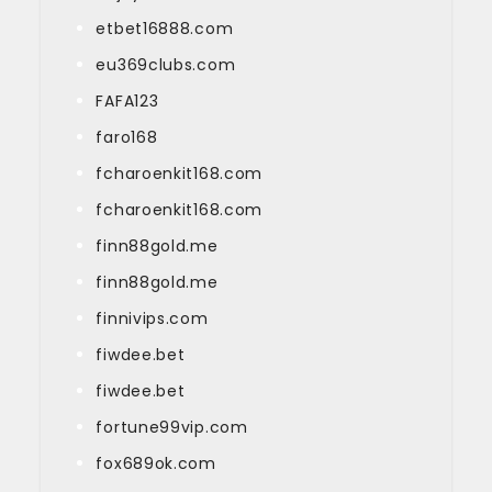
etbet16888.com
eu369clubs.com
FAFA123
faro168
fcharoenkit168.com
fcharoenkit168.com
finn88gold.me
finn88gold.me
finnivips.com
fiwdee.bet
fiwdee.bet
fortune99vip.com
fox689ok.com