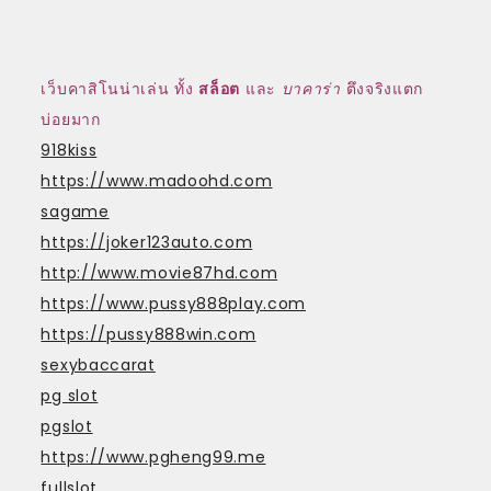
เว็บคาสิโนน่าเล่น ทั้ง
สล็อต
และ
บาคาร่า
ตึงจริงแตก
บ่อยมาก
918kiss
https://www.madoohd.com
sagame
https://joker123auto.com
http://www.movie87hd.com
https://www.pussy888play.com
https://pussy888win.com
sexybaccarat
pg slot
pgslot
https://www.pgheng99.me
fullslot