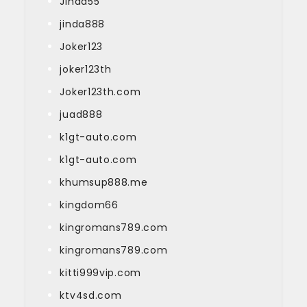
Jinda55
jinda888
Joker123
joker123th
Joker123th.com
juad888
k1gt-auto.com
k1gt-auto.com
khumsup888.me
kingdom66
kingromans789.com
kingromans789.com
kitti999vip.com
ktv4sd.com