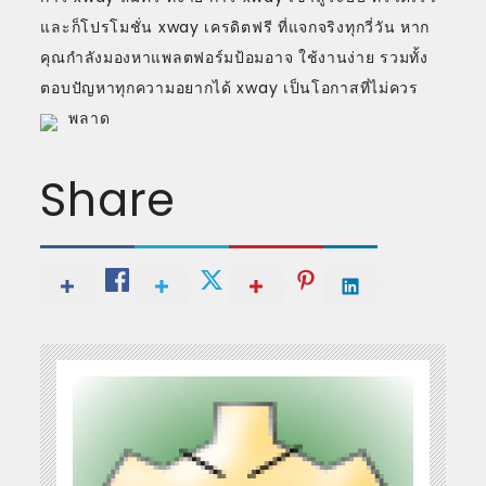
และก็โปรโมชั่น xway เครดิตฟรี ที่แจกจริงทุกวี่วัน หาก
คุณกำลังมองหาแพลตฟอร์มป้อมอาจ ใช้งานง่าย รวมทั้ง
ตอบปัญหาทุกความอยากได้ xway เป็นโอกาสที่ไม่ควร
พลาด
Share