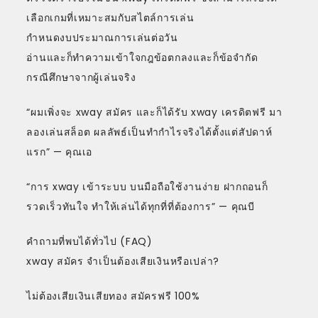
เลือกเกมที่เหมาะสมกับสไตล์การเล่น
กำหนดงบประมาณการเล่นต่อวัน
อ่านและก็ทำความเข้าใจกฎข้อตกลงและก็ข้อจำกัด
กรณีศึกษาจากผู้เล่นจริง
“ผมเพิ่งจะ xway สมัคร และก็ได้รับ xway เครดิตฟรี มา
ลองเล่นสล็อต ผลลัพธ์เป็นทำกำไรจริงได้ตั้งแต่สัปดาห์
แรก” — คุณเอ
“การ xway เข้าระบบ บนมือถือใช้งานง่าย ฝากถอนก็
รวดเร็วทันใจ ทำให้เล่นได้ทุกที่ที่ต้องการ” — คุณบี
คำถามที่พบได้ทั่วไป (FAQ)
xway สมัคร จำเป็นต้องเสียเงินหรือเปล่า?
ไม่ต้องเสียเงินเสียทอง สมัครฟรี 100%