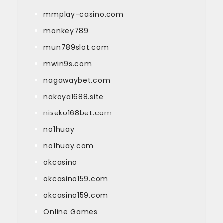
mmplay-casino.com
monkey789
mun789slot.com
mwin9s.com
nagawaybet.com
nakoya1688.site
niseko168bet.com
no1huay
no1huay.com
okcasino
okcasino159.com
okcasino159.com
Online Games