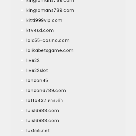
kingromans789.com
kingromans789.com
kitti999vip.com
ktv4sd.com
lala55-casino.com
lalikabetsgame.com
live22
live22slot
london45
london6789.com
lotto432 ทางเข้า
luis16888.com
luis16888.com
lux555.net