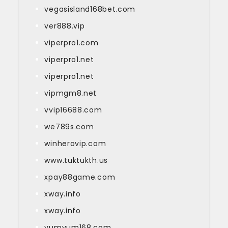
vegasisland168bet.com
ver888.vip
viperpro1.com
viperpro1.net
viperpro1.net
vipmgm8.net
vvip16688.com
we789s.com
winherovip.com
www.tuktukth.us
xpay88game.com
xway.info
xway.info
yumyum168.com