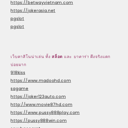
https://betwayvietnam.com
https://jokerasia.net
pgslot
pgslot
เว็บคาสิโนน่าเล่น ทั้ง
สล็อต
และ
บาคาร่า
ตึงจริงแตก
บ่อยมาก
918kiss
https://www.madoohd.com
sagame
https://joker123auto.com
http://www.movie87hd.com
https://www.pussy888play.com
https://pussy888win.com