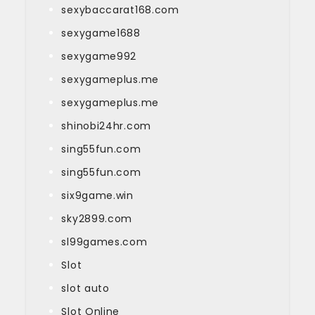
sexybaccarat168.com
sexygame1688
sexygame992
sexygameplus.me
sexygameplus.me
shinobi24hr.com
sing55fun.com
sing55fun.com
six9game.win
sky2899.com
sl99games.com
Slot
slot auto
Slot Online