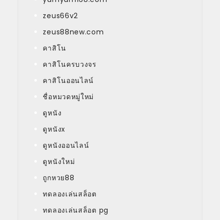
zeus66v2
zeus88new.com
คาสิโน
คาสิโนครบวงจร
คาสิโนออนไลน์
ชื่อหมวดหมู่ใหม่
ดูหนัง
ดูหนังx
ดูหนังออนไลน์
ดูหนังใหม่
ถูกหวย88
ทดลองเล่นสล็อต
ทดลองเล่นสล็อต pg