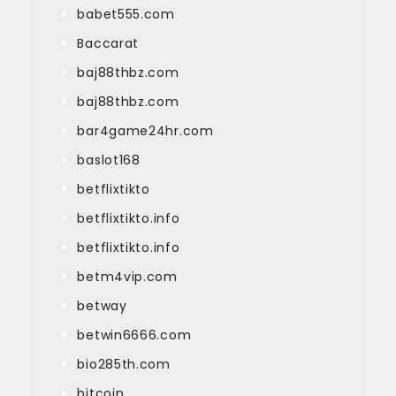
babet555.com
Baccarat
baj88thbz.com
baj88thbz.com
bar4game24hr.com
baslot168
betflixtikto
betflixtikto.info
betflixtikto.info
betm4vip.com
betway
betwin6666.com
bio285th.com
bitcoin