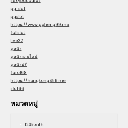
sexybaccarat
pg slot
pgslot
https://www.pgheng99.me
fullslot
live22
ดูหนัง
ดูหนังออนไลน์
ดูหนังฟรี
faro168
https://hongkong456.me
slot66
หมวดหมู่
123lionth