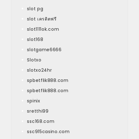
slot pg
slot เครดิตฟรี
slot1111ok.com
slot168
slotgame6666
Slotxo
slotxo24hr
spbetflik888.com
spbetflik888.com
spinix
sretthi99
ssc168.com
ssc915casino.com