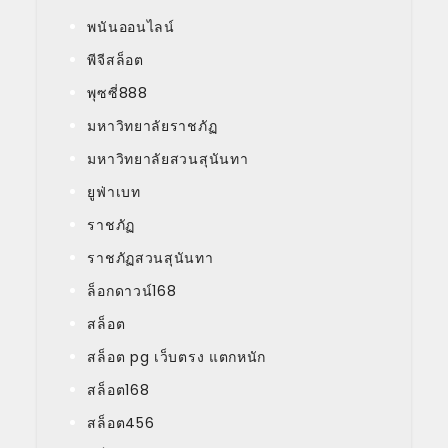
พนันออนไลน์
พีจีสล็อต
พุซซี่888
มหาวิทยาลัยราชภัฏ
มหาวิทยาลัยสวนสุนันทา
ยูฟ่าเบท
ราชภัฏ
ราชภัฏสวนสุนันทา
ล็อกดาวน์168
สล็อต
สล็อต pg เว็บตรง แตกหนัก
สล็อต168
สล็อต456