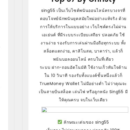
sing55 เป็นเว็บไซต์พนันออนไลน์ครบวงจรที่
ตอบโจทย์นักพนันยุคสมัยใหม่อย่างแท้จริง ด้วย
การให้บริการในแบบอย่าง เว็บไซต์ตรงไม่ผ่าน
เอเย่นต์ ที่มีระบบระเบียบเสถียร ปลอดภัย ใช้
งานง่าย รองรับการเล่นผ่านมือถือทุกระบบ ทั้ง
,
สล็อตแตกง่าย, คาสิโนสด, บาคาร่า, แล้วก็
พนันบอลออนไลน์ ครบในที่เดียว
ระบบ ฝาก-ถอนอัตโนมัติ ใช้งานเร็วทันใจด้าน
ใน 10 วินาที รองรับทั้งแบงค์ชั้นหนึ่งแล้วก็
TrueMoney Wallet ไม่มีอย่างต่ำ ไม่ว่าคุณจะ
น
เป็นสายปั่นสล็อต เล่นไพ่ หรือลูกหนัง Sing55 มี
ให้คุณครบ จบในเว็บเดียว
ลักษณะเด่นของ sing55