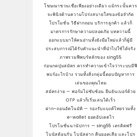
โฆษณาชวนเชื่อเพียงอย่างเดียว แม้กระนั้นคว
จะพินิจด้านความโปร่งสบายใสของข้อจำกัด
โปรโมชั่น วิธีฝากถอน บริการลูกค้า แล้วก็
มาตรการรักษาความปลอดภัย บทความนี้
ออกแบบมาให้คนอ่านทั้งยังมือใหม่แล้วก็ผู้มี
ประสบการณ์ได้รับคำแนะนำที่นำไปใช้ได้จริง
ภาพรวมฟีพบร์หลักของ sing55
ก่อนกดปุ่มสมัคร ควรทำความเข้าใจว่าระบบมีฟ
พบร์อะไรบ้าง รวมทั้งสิ่งกลุ่มนี้ตอบปัญหาการ
เล่นของคุณไหม
สมัครง่าย — ฟอร์มไม่ซับซ้อน ยืนยันเบอร์ด้วย
OTP แล้วก็เริ่มเล่นได้เร็ว
ฝาก–ถอนอัตโนมัติ — รองรับแบงค์ไทยรวมทั้ง
e-wallet ยอดอัปเดตไว
โปรโมชั่นนานัปการ — sing55 เครดิตฟรี
โบนัสต้อนรับ โบนัสฝาก คืนยอดเสีย และโปร