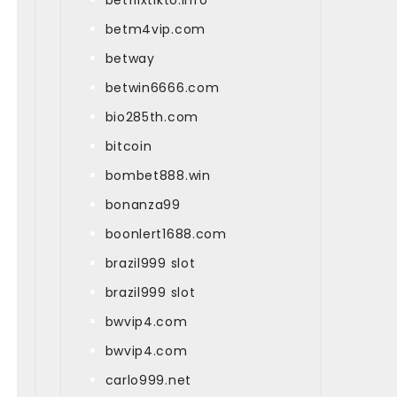
betflixtikto.info
betm4vip.com
betway
betwin6666.com
bio285th.com
bitcoin
bombet888.win
bonanza99
boonlert1688.com
brazil999 slot
brazil999 slot
bwvip4.com
bwvip4.com
carlo999.net