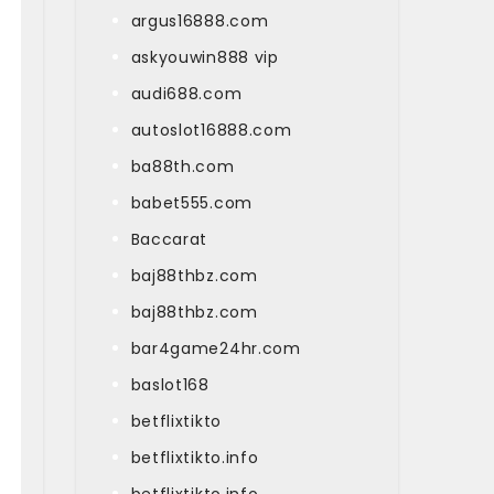
argus16888.com
askyouwin888 vip
audi688.com
autoslot16888.com
ba88th.com
babet555.com
Baccarat
baj88thbz.com
baj88thbz.com
bar4game24hr.com
baslot168
betflixtikto
betflixtikto.info