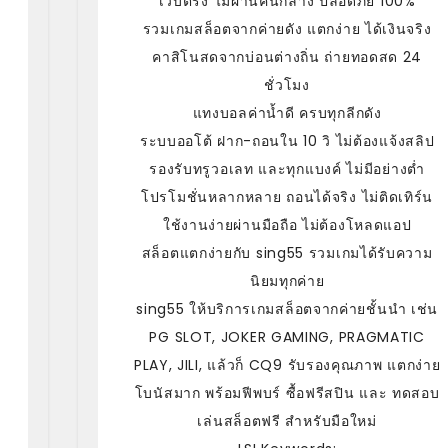
เว็บตรง ไม่ผ่านคนกลาง ปลอดภัย 100%
ร
รวมเกมสล็อตจากค่ายดัง แตกง่าย ได้เงินจริง
คาสิโนสดจากบ่อนต่างถิ่น ถ่ายทอดสด 24
ชั่วโมง
แทงบอลค่าน้ำดี ครบทุกลีกดัง
ระบบออโต้ ฝาก-ถอนใน 10 วิ ไม่ต้องแจ้งสลิป
รองรับทรูวอเลท และทุกแบงค์ ไม่มีอย่างต่ำ
โปรโมชั่นหลากหลาย ถอนได้จริง ไม่ติดเทิร์น
ี
ใช้งานง่ายผ่านมือถือ ไม่ต้องโหลดแอป
สล็อตแตกง่ายกับ sing55 รวมเกมได้รับความ
นิยมทุกค่าย
sing55 ให้บริการเกมสล็อตจากค่ายชั้นนำ เช่น
PG SLOT, JOKER GAMING, PRAGMATIC
PLAY, JILI, แล้วก็ CQ9 รับรองคุณภาพ แตกง่าย
โบนัสมาก พร้อมฟีพบร์ ซื้อฟรีสปิน และ ทดสอบ
เล่นสล็อตฟรี สำหรับมือใหม่