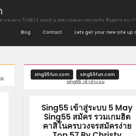
ก
ทางสะดวก ใกล้BTS ของอำนวยความสะดวกครบครัน ที่จอดรถ สระว่าย
Blog
Contact
Lets get your new site up 
,
Tagg
sing55fun.com
sing55fun.com
บบ
sing55 เข้าสู่ระบบ
Sing55 เข้าสู่ระบบ 5 May
Sing55 สมัคร รวมเกมฮิต
คาสิโนครบวงจรสมัครง่าย
Top 57 By Christy