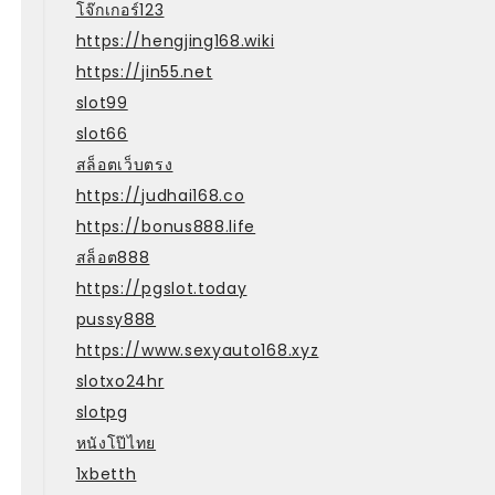
โจ๊กเกอร์123
https://hengjing168.wiki
https://jin55.net
slot99
slot66
สล็อตเว็บตรง
https://judhai168.co
https://bonus888.life
สล็อต888
https://pgslot.today
pussy888
https://www.sexyauto168.xyz
slotxo24hr
slotpg
หนังโป๊ไทย
1xbetth