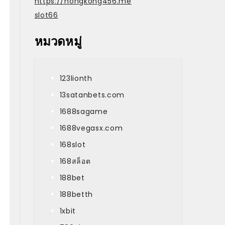
https://hongkong456.me
slot66
หมวดหมู่
123lionth
13satanbets.com
1688sagame
1688vegasx.com
168slot
168สล็อต
188bet
188betth
1xbit