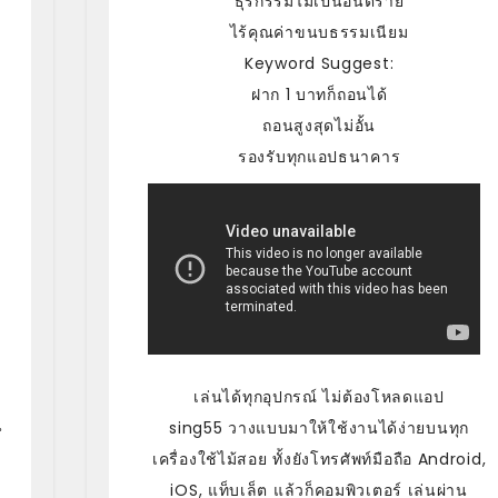
ธุรกรรมไม่เป็นอันตราย
ไร้คุณค่าขนบธรรมเนียม
Keyword Suggest:
ฝาก 1 บาทก็ถอนได้
ถอนสูงสุดไม่อั้น
รองรับทุกแอปธนาคาร
เล่นได้ทุกอุปกรณ์ ไม่ต้องโหลดแอป
น
sing55 วางแบบมาให้ใช้งานได้ง่ายบนทุก
เครื่องใช้ไม้สอย ทั้งยังโทรศัพท์มือถือ Android,
iOS, แท็บเล็ต แล้วก็คอมพิวเตอร์ เล่นผ่าน