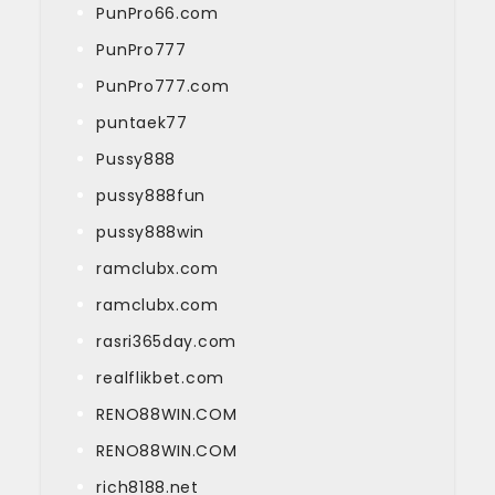
PunPro66.com
PunPro777
PunPro777.com
puntaek77
Pussy888
pussy888fun
pussy888win
ramclubx.com
ramclubx.com
rasri365day.com
realflikbet.com
RENO88WIN.COM
RENO88WIN.COM
rich8188.net