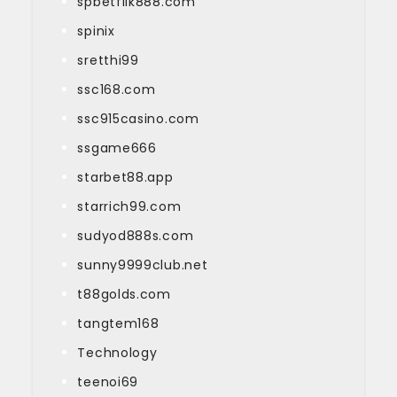
spbetflik888.com
spinix
sretthi99
ssc168.com
ssc915casino.com
ssgame666
starbet88.app
starrich99.com
sudyod888s.com
sunny9999club.net
t88golds.com
tangtem168
Technology
teenoi69