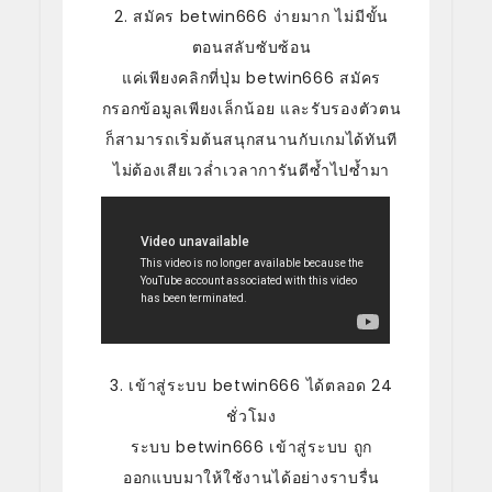
2. สมัคร betwin666 ง่ายมาก ไม่มีขั้น
ตอนสลับซับซ้อน
แค่เพียงคลิกที่ปุ่ม betwin666 สมัคร
กรอกข้อมูลเพียงเล็กน้อย และรับรองตัวตน
ก็สามารถเริ่มต้นสนุกสนานกับเกมได้ทันที
ไม่ต้องเสียเวล่ำเวลาการันตีซ้ำไปซ้ำมา
3. เข้าสู่ระบบ betwin666 ได้ตลอด 24
ชั่วโมง
ระบบ betwin666 เข้าสู่ระบบ ถูก
ออกแบบมาให้ใช้งานได้อย่างราบรื่น