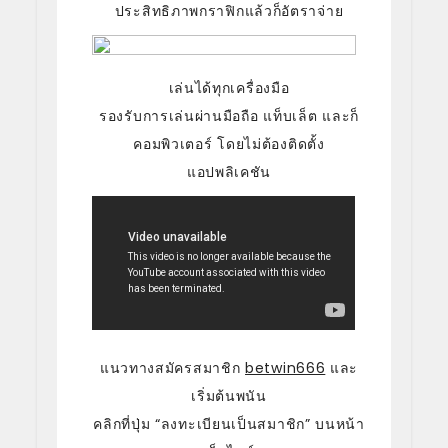
ประสิทธิภาพกราฟิกแล้วก็อัตราจ่าย
เล่นได้ทุกเครื่องมือ
รองรับการเล่นผ่านมือถือ แท็บเล็ต และก็
คอมพิวเตอร์ โดยไม่ต้องติดตั้ง
แอปพลิเคชัน
แนวทางสมัครสมาชิก
betwin666
และ
เริ่มต้นพนัน
คลิกที่ปุ่ม “ลงทะเบียนเป็นสมาชิก” บนหน้า