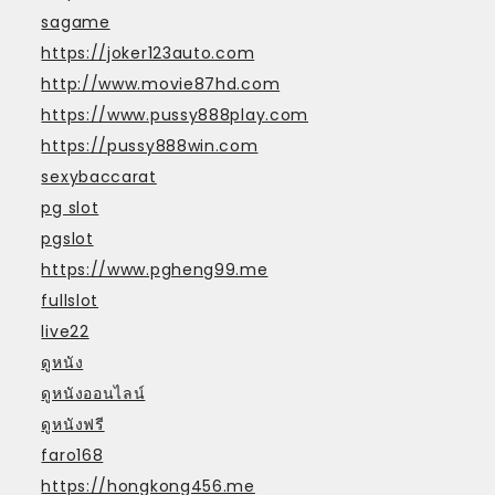
sagame
https://joker123auto.com
http://www.movie87hd.com
https://www.pussy888play.com
https://pussy888win.com
sexybaccarat
pg slot
pgslot
https://www.pgheng99.me
fullslot
live22
ดูหนัง
ดูหนังออนไลน์
ดูหนังฟรี
faro168
https://hongkong456.me