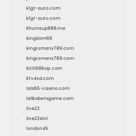
k1gt-auto.com
k1gt-auto.com
khumsup888.me
kingdom66
kingromans789.com
kingromans789.com
kitti999vip.com
ktv4sd.com
lala55-casino.com
lalikabetsgame.com
live22
live22slot
london45