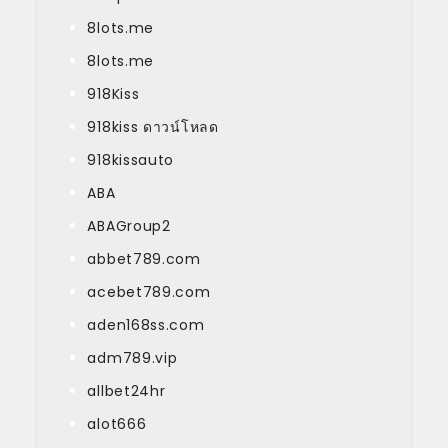
8lots.me
8lots.me
918Kiss
918kiss ดาวน์โหลด
918kissauto
ABA
ABAGroup2
abbet789.com
acebet789.com
aden168ss.com
adm789.vip
allbet24hr
alot666