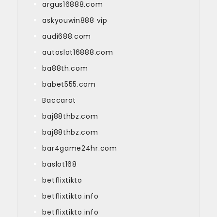
argus16888.com
askyouwin888 vip
audi688.com
autoslot16888.com
ba88th.com
babet555.com
Baccarat
baj88thbz.com
baj88thbz.com
bar4game24hr.com
baslot168
betflixtikto
betflixtikto.info
betflixtikto.info