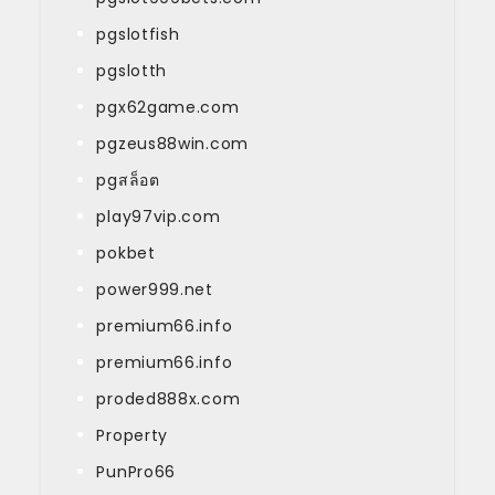
pgslotfish
pgslotth
pgx62game.com
pgzeus88win.com
pgสล็อต
play97vip.com
pokbet
power999.net
premium66.info
premium66.info
proded888x.com
Property
PunPro66