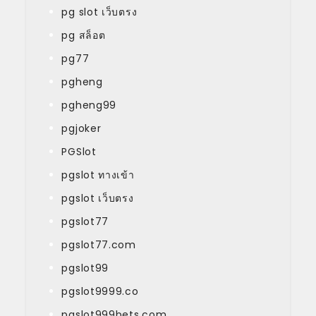
pg slot เว็บตรง
pg สล็อต
pg77
pgheng
pgheng99
pgjoker
PGSlot
pgslot ทางเข้า
pgslot เว็บตรง
pgslot77
pgslot77.com
pgslot99
pgslot9999.co
pgslot999bets.com