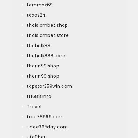
temmax69
texas24
thaisiambet.shop
thaisiambet.store
thehulk88
thehulk888.com
thorin99.shop
thorin99.shop
topstar359win.com
tr1688.info
Travel
tree78999.com
udee365day.com
ufa11bet