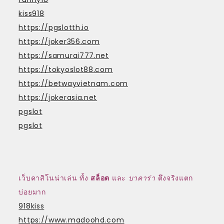
kiss918
https://pgslotth.io
https://joker356.com
https://samurai777.net
https://tokyoslot88.com
https://betwayvietnam.com
https://jokerasia.net
pgslot
pgslot
เว็บคาสิโนน่าเล่น ทั้ง
สล็อต
และ
บาคาร่า
ตึงจริงแตก
บ่อยมาก
918kiss
https://www.madoohd.com