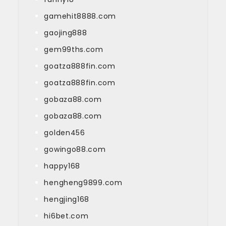
gamehit8888.com
gaojing888
gem99ths.com
goatza888fin.com
goatza888fin.com
gobaza88.com
gobaza88.com
golden456
gowingo88.com
happy168
hengheng9899.com
hengjing168
hi6bet.com