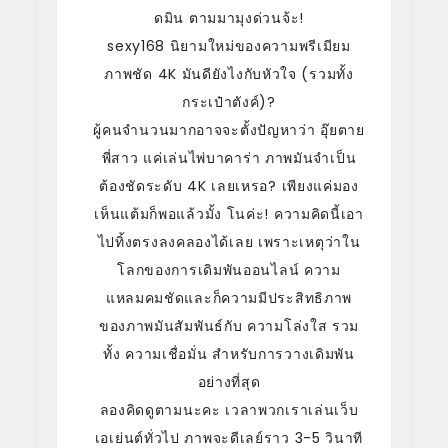
ดมิน ตามมามุงด่วนจ้ะ!
sexy168 นิยามใหม่ของความพรีเมียม
ภาพชัด 4K มันดียังไงกับหัวใจ (รวมทั้ง
กระเป๋าตังค์)?
ผู้คนจำนวนมากอาจจะตั้งปัญหาว่า อุ๊ยตาย
พี่สาว แค่เล่นไพ่บาคาร่า ภาพมันจำเป็น
ต้องชัดระดับ 4K เลยเหรอ? เพียงแค่มอง
เห็นแต้มก็พอแล้วมั้ง โนค่ะ! ความคิดนี้เอา
ไปทิ้งตรงลงคลองได้เลย เพราะเหตุว่าใน
โลกของการเดิมพันออนไลน์ ความ
แหลมคมชัดและก็ความมีประสิทธิภาพ
ของภาพมันสัมพันธ์กับ ความโล่งใส รวม
ทั้ง ความเชื่อมั่น สำหรับการวางเดิมพัน
อย่างที่สุด
ลองคิดดูตามนะคะ เวลาพวกเราเล่นเว็บ
เอเย่นต์ทั่วไป ภาพจะดีเลย์ราว 3-5 วินาที