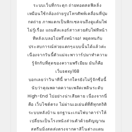
ระบบเว็บที่กระตุก ถ่ายทอดสดฟีลลิ่ง
เหมือนใช้กล้องถ่ายรูปโทรศัพท์เคลื่อนที่ปุ่ม
กดถ่าย ภาพแตกเป็นพิกเซลจนถึงดูแต้มไพ่
ไม่รู้เรื่อง แถมดีลเลอร์สาวสวยสับไพ่ทีหน้า
ทีหลังเบลอไปครึ่งหน้าจอ! หยุดทนกับ
ประสบการณ์ห่วยแตกๆแบบนั้นได้แล้วค่ะ
เนื่องจากวันนี้ตัวแม่จะพาวาร์ปมาทำความ
รู้จักกับที่สุดของความพรีเมียม มันก็คือ
เว็บsexy168
บอกเลยว่าวินาทีนี้ หากใครยังไม่รู้จักชื่อนี้
นับว่าคุณพลาดความเพลิดเพลินระดับ
High-End ไปอย่างน่าเสียดาย เนื่องจากนี่
คือ เว็บไซต์ตรง ไม่ผ่านเอเย่นต์ที่ตีทุกสถิติ
ระบบหลังบ้าน ยกฐานะเกมไพ่บาคาร่าให้
เปลี่ยนเป็นโรงหนังส่วนตัวด้วยสัญญาณ
สตรีมมิ่งสดส่งตรงจากคาสิโนต่างแดน