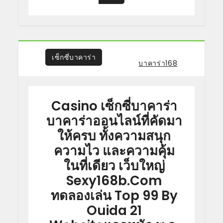
เซ็กซี่บาคาร่า
Tagged
บาคาร่า168
Casino เซ็กซี่บาคาร่า
บาคาร่าออนไลน์ที่คัดมา
ให้ครบ ทั้งความสนุก
ความไว และความคุ้ม
ในที่เดียว เว็บใหญ่
Sexy168b.com
ทดลองเล่น Top 99 By
Ouida 21