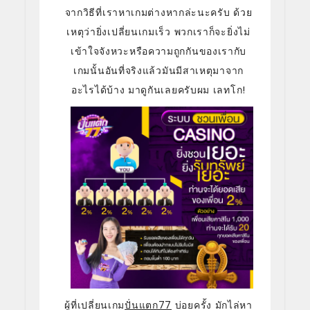
จากวิธีที่เราหาเกมต่างหากล่ะนะครับ ด้วย
เหตุว่ายิ่งเปลี่ยนเกมเร็ว พวกเราก็จะยิ่งไม่
เข้าใจจังหวะหรือความถูกกันของเรากับ
เกมนั้นอันที่จริงแล้วมันมีสาเหตุมาจาก
อะไรได้บ้าง มาดูกันเลยครับผม เลทโก!
ผู้ที่เปลี่ยนเกม
ปั่นแตก77
บ่อยครั้ง มักไล่หา