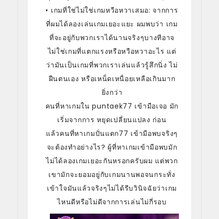
• เกมที่ใช่ไม่ใช่เกมหวือหวาเสมอ: จากการ
ที่ผมได้ลองเล่นเกมเยอะแยะ ผมพบว่า เกม
ที่จะอยู่กับพวกเราได้นานจริงๆบางทีอาจ
ไม่ใช่เกมที่แตกแรงหรือหวือหวาอะไร แต่
ว่ามันเป็นเกมที่พวกเราเล่นแล้วรู้สึกนิ่ง ไม่
ฝืนตนเอง หรือเหน็ดเหนื่อยเหลือเกินมาก
ยิ่งกว่า
คนที่หาเกมใน puntaek77 เข้ามือเจอ มัก
เริ่มจากการ หยุดเปลี่ยนแปลง ก่อน
แล้วคนที่หาเกมปั่นแตก77 เข้ามือพบจริงๆ
จะต้องทำอย่างไร? ผู้ที่หาเกมเข้ามือพบมัก
ไม่ได้ลองเกมเยอะกันหรอกครับผม แต่พวก
เขามักจะยอมอยู่กับเกมนานพอจนกระทั่ง
เข้าใจมันแล้วจริงๆไม่ได้รีบวินิจฉัยว่าเกม
ไหนดีหรือไม่ดีจากการเล่นไม่กี่รอบ