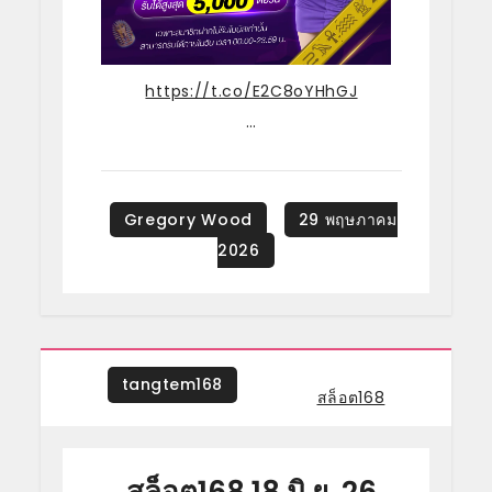
https://t.co/E2C8oYHhGJ
…
tangtem168
Tagged
สล็อต168