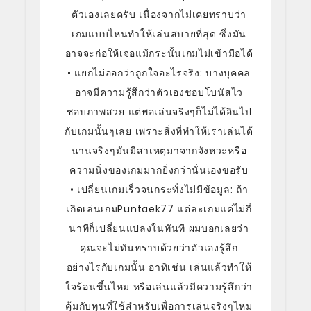
ตัวเองเลยครับ เนื่องจากไม่เคยทราบว่า
เกมแบบไหนทำให้เล่นสบายที่สุด ซึ่งมัน
อาจจะก่อให้เจอแม้กระนั้นเกมไม่เข้ามือได้
• แยกไม่ออกว่าถูกใจอะไรจริง: บางบุคคล
อาจมีความรู้สึกว่าตัวเองชอบโบนัสไว
ชอบภาพสวย แต่พอเล่นจริงๆก็ไม่ได้อินไป
กับเกมนั้นๆเลย เพราะสิ่งที่ทำให้เราเล่นได้
นานจริงๆมันมีสาเหตุมาจากจังหวะหรือ
ความนิ่งของเกมมากยิ่งกว่านั่นเองขอรับ
• เปลี่ยนเกมเร็วจนกระทั่งไม่มีข้อมูล: ถ้า
เกิดเล่นเกมPuntaek77 แต่ละเกมแค่ไม่กี่
นาทีก็เปลี่ยนแปลงในทันที ผมบอกเลยว่า
คุณจะไม่ทันทราบด้วยว่าตัวเองรู้สึก
อย่างไรกับเกมนั้น อาทิเช่น เล่นแล้วทำให้
ใจร้อนขึ้นไหม หรือเล่นแล้วมีความรู้สึกว่า
คุ้มกับทุนที่ใช้สำหรับเพื่อการเล่นจริงๆไหม