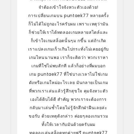
จำต้องเข้าใจจังหวะตัวเองด้วย!
การเปลี่ยนเกมบน puntaek77 หลายครั้ง
ก็ไม่ได้ไม่ถูกอะไรครับผม เพราะเหตุว่ามัน
ก็ช่วยให้เราได้ทดลองเกมหลายสไตล์และ
ก็เข้าใจเกมสล็อตนั้นๆม กขึ้น แต่ถ้าเกิด
เราแปลงเกมเร็วเกินไปกระทั่งไม่เคยอยู่กับ
เกมไหนนานพอ เราก็จะคิดว่า พวกเราหา
เกมที่ใช่ไม่พบสักที แล้วก็อย่างที่ผมบอก
เกม puntaek77 ที่ใช่บางเวลาไม่ใช่เกม
ดังหรือเกมใหม่อะไรเลย มันกลายเป็นเกม
ที่พวกเราเล่นแล้วรู้สึกสุขใจ คุมจังหวะตัว
เองได้ดิบได้ดี สำคัญ พวกเราจะต้องการ
กลับมาเล่นซ้ำโดยไม่รู้จักสึกฝ่าฝืนเลยล่ะ
ขอรับ ด้วยเหตุดังกล่าว ค่อยๆลองเกมรวม
ทั้งให้เวลากับมันด้วยครับผม
ทดลองเล่นสล็อตทุกค่ายฟรี puntaek77