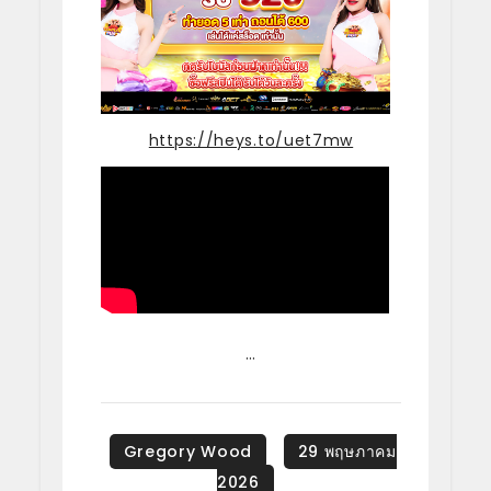
https://heys.to/uet7mw
…