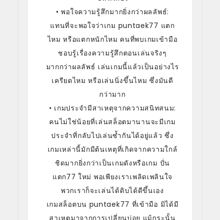
• พอใจความรู้สึกมากยิ่งกว่าผลลัพธ์:
แทนที่จะพอใจว่าเกม puntaek77 แตก
ไหม หรือแตกหนักไหม คนที่พบเกมเข้ามือ
ชอบรู้เรื่องความรู้สึกตอนเล่นจริงๆ
มากกว่าผลลัพธ์ เล่นเกมนี้แล้วเป็นอย่างไร
เครียดไหม หรือเล่นนิ่งขึ้นไหม ซึ่งมันดี
กว่ามาก
• เกมประจำมีสาเหตุจากความสนิทสนม:
คนไม่ใช่น้อยที่เล่นสล็อตมานานจะมีเกม
ประจำที่กลับไปเล่นซ้ำกันได้อยู่แล้ว ซึ่ง
เกมเหล่านี้มักมีต้นเหตุที่เกิดจากความใกล้
ชิดมากยิ่งกว่าเป็นเกมดังหรือเกม ปั่น
แตก77 ใหม่ พอเพียงเราเพลิดเพลินใจ
พวกเราก็จะเล่นได้ดิบได้ดีขึ้นเอง
เกมสล็อตบน puntaek77 ที่เข้ามือ มิได้มี
สาเหตุมาจากการเปลี่ยนบ่อย แม้กระนั้น