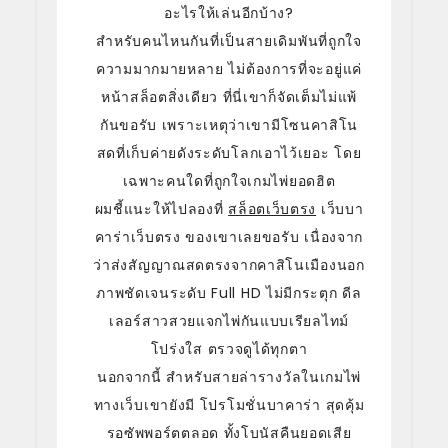
อะไรให้เล่นอีกบ้าง?
สำหรับคนไหนกันที่เป็นสายเดิมพันที่ถูกใจ
ความมากมายหลาย ไม่ต้องการที่จะอยู่แค่
หน้าสล็อตสิ่งเดียว ที่นี่เขาก็จัดเต็มไม่แพ้
กันขอรับ เพราะเหตุว่าเขามีโซนคาสิโน
สดที่เก็บค่ายดังระดับโลกเอาไว้เยอะ โดย
เฉพาะคนใดที่ถูกใจเกมไพ่ยอดฮิต
ผมชี้แนะให้ไปลองที่
สล็อตเว็บตรง
เว็บบา
คาร่าเว็บตรง ของเขาเลยขอรับ เนื่องจาก
ว่าส่งสัญญาณสดตรงจากคาสิโนเมืองนอก
ภาพชัดเจนระดับ Full HD ไม่มีกระตุก ดีล
เลอร์สาวสวยแจกไพ่กันแบบเรียลไทม์
โปร่งใส ตรวจดูได้ทุกตา
นอกจากนี้ สำหรับสายล่ารางวัลในเกมไพ่
ทางเว็บเขายังมี โปรโมชั่นบาคาร่า สุดคุ้ม
รอซัพพอร์ตตลอด ทั้งโบนัสคืนยอดเสีย