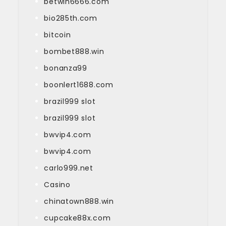
betwin6666.com
bio285th.com
bitcoin
bombet888.win
bonanza99
boonlert1688.com
brazil999 slot
brazil999 slot
bwvip4.com
bwvip4.com
carlo999.net
Casino
chinatown888.win
cupcake88x.com