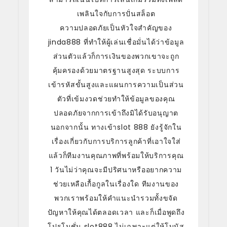
เพลินใจกับการปั่นสล็อต
ความปลอดภัยเป็นหัวใจสำคัญของ
jinda888 ที่ทำให้ผู้เล่นเชื่อมั่นได้ว่าข้อมูล
ส่วนตัวแล้วก็การเงินของพวกเขาจะถูก
คุ้มครองด้วยมาตรฐานสูงสุด ระบบการ
เข้ารหัสขั้นสูงและแผนการความเป็นส่วน
ตัวที่เข้มงวดช่วยทำให้ข้อมูลของคุณ
ปลอดภัยจากการเข้าถึงมิได้รับอนุญาต
นอกจากนั้น ทางเข้าslot 888 ยังรู้จักใน
เรื่องเกี่ยวกับการบริการลูกค้าที่เอาใจใส่
แล้วก็ทีมงานคุณภาพที่พร้อมให้บริการคุณ
1 วันไม่ว่าคุณจะมีปริศนาหรืออยากความ
ช่วยเหลือเกื้อกูลในเรื่องใด ทีมงานของ
พวกเราพร้อมให้คำแนะนำรวมทั้งขจัด
ปัญหาให้คุณได้ตลอดเวลา และก็เมื่อพูดถึง
โปรโมชั่น slot888 ไม่เฉพาะแต่ให้โบนัส