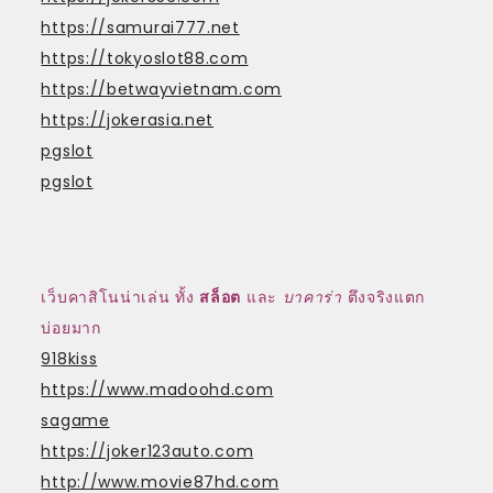
https://samurai777.net
https://tokyoslot88.com
https://betwayvietnam.com
https://jokerasia.net
pgslot
pgslot
เว็บคาสิโนน่าเล่น ทั้ง
สล็อต
และ
บาคาร่า
ตึงจริงแตก
บ่อยมาก
918kiss
https://www.madoohd.com
sagame
https://joker123auto.com
http://www.movie87hd.com