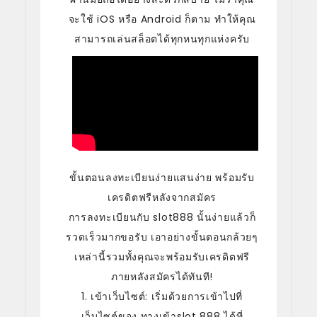
จะใช้ iOS หรือ Android ก็ตาม ทำให้คุณ
สามารถเล่นสล็อตได้ทุกหนทุกแห่งครับ
ขั้นตอนลงทะเบียนง่ายแสนง่าย พร้อมรับ
เครดิตฟรีหลังจากสมัคร
การลงทะเบียนกับ slot888 นั้นง่ายแล้วก็
รวดเร็วมากขอรับ เอาอย่างขั้นตอนกล้วยๆ
เหล่านี้รวมทั้งคุณจะพร้อมรับเครดิตฟรี
ภายหลังสมัครได้ทันที!
1. เข้าเว็บไซต์: เริ่มด้วยการเข้าไปที่
เว็บไซต์ของ ทางเข้าslot 888 ได้ที่