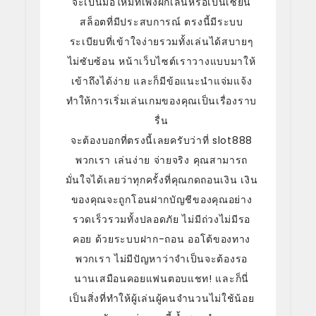
จะเป็นมือใหม่ที่เพิ่งฝึกเล่นหรือเป็นเซียน
สล็อตที่มีประสบการณ์ ตรงนี้มีระบบ
ระเบียบที่เข้าใจง่ายรวมทั้งเล่นได้สบายๆ
ไม่ซับซ้อน หน้าเว็บไซต์เราวางแบบมาให้
เข้าถึงได้ง่าย และก็มีข้อแนะนำแจ่มแจ้ง
ทำให้การเริ่มเล่นเกมของคุณเป็นเรื่องราบ
รื่น
จะต้องบอกที่ตรงนี้เลยครับว่าที่ slot888
พวกเรา เล่นง่าย จ่ายจริง คุณสามารถ
มั่นใจได้เลยว่าทุกครั้งที่คุณกดถอนเงิน เงิน
ของคุณจะถูกโอนฝากบัญชีของคุณอย่าง
รวดเร็วรวมทั้งปลอดภัย ไม่มีถ่วงไม่มีรอ
คอย ด้วยระบบฝาก-ถอน ออโต้ของทาง
พวกเรา ไม่มีปัญหาว่าจำเป็นจะต้องรอ
นานเสมือนคอยแฟนตอบแชท! และก็นี่
เป็นสิ่งที่ทำให้ผู้เล่นผู้คนจำนวนไม่ใช้น้อย