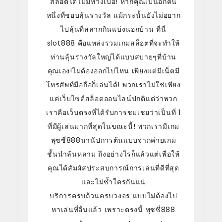
สล็อตได้ไม่มีทางเบื่อ! หากคุณเป็นอีกคน
หนึ่งที่ชอบลุ้นรางวัล แม้กระนั้นยังไม่อยาก
ไปลุ้นที่สลากกินแบ่งนอกบ้าน ที่นี่
slot888 คือแหล่งรวมเกมสล็อตที่จะทำให้
ท่านลุ้นรางวัลใหญ่ได้แบบสบายๆที่บ้าน
คุณเอง!ไม่ต้องออกไปไหน เพียงแต่มีเน็ตมี
โทรศัพท์มือถือก็เล่นได้! พวกเราไม่ใช่เพียง
แค่เว็บไซต์สล็อตออนไลน์ปกติแต่ว่าพวก
เราคือเว็บตรงที่ได้รับการชมเชยว่าเป็นที่ 1
ที่มีผู้เล่นมากที่สุดในขณะนี้! พวกเรามีเกม
พุซซี่888นานัปการต้นแบบจากค่ายเกม
ชั้นนำล้นหลาม ถึงอย่างไรก็แล้วแต่เพื่อให้
คุณได้สัมผัสประสบการณ์การเล่นที่ดีที่สุด
และไม่ซ้ำใครกันแน่
บริการครบถ้วนครบวงจร แบบไม่ต้องไป
หาเล่นที่อื่นแล้ว เพราะตรงนี้ พุซซี่888