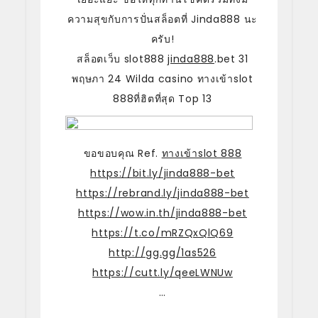
ความสุขกับการปั่นสล็อตที่ Jinda888 นะ
ครับ!
สล็อตเว็บ slot888
jinda888
.bet 31
พฤษภา 24 Wilda casino ทางเข้าslot
888ที่ฮิตที่สุด Top 13
ขอขอบคุณ Ref.
ทางเข้าslot 888
https://bit.ly/jinda888-bet
https://rebrand.ly/jinda888-bet
https://wow.in.th/jinda888-bet
https://t.co/mRZQxQlQ69
http://gg.gg/1as526
https://cutt.ly/qeeLWNUw
…