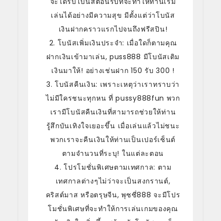
จะได้รับโบนัสต้อนรับที่จะทำให้ท่านเริ่ม
เล่นได้อย่างมีความสุข มีตั้งแต่ว่าโบนัส
เงินฝากคราวแรกไปจนถึงฟรีสปิน!
2. โบนัสเพิ่มเงินประจำ: เมื่อใดก็ตามคุณ
ฝากเงินเข้ามาเล่น, puss888 มีโบนัสเติม
เงินมาให้! อย่างเช่นฝาก 150 รับ 300 !
3. โบนัสคืนเงิน: เพราะเหตุว่าเราทราบว่า
ไม่มีใครชนะทุกหน ที่ pussy888fun พวก
เรามีโบนัสคืนเงินที่สามารถช่วยให้ท่าน
รู้สึกบันเทิงใจเยอะขึ้น เมื่อเล่นแล้วไม่ชนะ
พวกเราจะคืนเงินให้ท่านเป็นเปอร์เซ็นต์
ตามจำนวนที่ระบุ! ในแต่ละตอน
4. โปรโมชั่นพิเศษตามเทศกาล: ตาม
เทศกาลต่างๆไม่ว่าจะเป็นสงกรานต์,
คริสต์มาส หรือตรุษจีน, พุซซี่888 จะมีโปร
โมชั่นพิเศษที่จะทำให้การเล่นเกมของคุณ