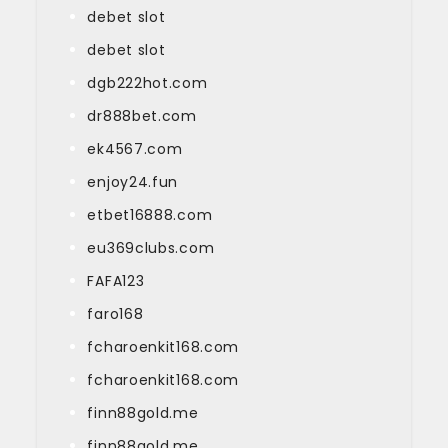
debet slot
debet slot
dgb222hot.com
dr888bet.com
ek4567.com
enjoy24.fun
etbet16888.com
eu369clubs.com
FAFA123
faro168
fcharoenkit168.com
fcharoenkit168.com
finn88gold.me
finn88gold.me