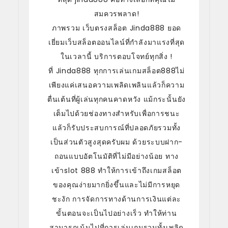
สมควรพลาด!
ภาพรวม เว็บตรงสล็อต Jinda888 ยอด
เยี่ยมเว็บสล็อตออนไลน์ที่กำลังมาแรงที่สุด
ในเวลานี้ บริการตอบโจทย์ทุกสิ่ง !
ที่ Jinda888 ทุกการเล่นเกมสล็อต888ไม่
เพียงแค่เสนอความเพลิดเพลินแล้วก็ความ
ตื่นเต้นที่ผู้เล่นทุกคนคาดหวัง แม้กระนั้นยัง
เต็มไปด้วยช่องทางสำหรับเพื่อการชนะ
แล้วก็รับประสบการณ์ที่ปลอดภัยรวมทั้ง
เป็นส่วนตัวสูงสุดครับผม ด้วยระบบฝาก-
ถอนแบบอัตโนมัติที่ไม่มีอย่างน้อย ทาง
เข้าslot 888 ทำให้การเข้าถึงเกมสล็อต
ของคุณง่ายมากยิ่งขึ้นและไม่มีการหยุด
ชะงัก การจัดการทางด้านการเงินแต่ละ
ขั้นตอนจะเป็นไปอย่างเร็ว ทำให้ท่าน
สามารถเน้นไปที่การเล่นเกมรวมทั้งเพลิด