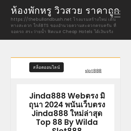
Skip
ห้องพักหรู วิวสวย ราคาถูก
to
https://thebullandbush.net โรงแรมสร้างใหม่ เดิน
content
ทางสะดวก ใกล้BTS ของอำนวยความสะดวกครบครัน ที่
จอดรถ สระว่ายน้ำ ฟิตเนส Cheap Hotels ได้เงินจริง
สล็อตออนไลน์
Tagged
slot888
Jinda888 Webตรง มิ
ถุนา 2024 พนันเว็บตรง
Jinda888 ใหม่ล่าสุด
Top 88 By Wilda