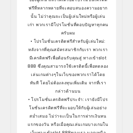
ฟรีที่หลากหลายที่จะตอบสนองความอยาก
นั้น ไม่ว่าคุณจะเป็นผู้เล่นใหม่หรือผู้เล่น
เก่า พวกเรามีโปรโมชั่นที่ตอบปัญหาทุกคน
ครับผม
• โปรโมชั่นเครดิตฟรีสำหรับผู้เล่นใหม่:
หลังจากที่คุณสมัครสมาชิกกับเรา พวกเรา
มีเครดิตฟรีเพื่อต้อนรับคุณสู่ ทางเข้าslot
888 ซึ่งคุณสามารถใช้เครดิตนี้เพื่อทดลอง
เล่นเกมต่างๆในเว็บของพวกเราได้โดย
ทันที โดยไม่ต้องลงทุนเพิ่มเติม จากที่เรา
กล่าวด้านบน
• โปรโมชั่นเครดิตฟรีประจำ: เรายังมีโปร
โมชั่นเครดิตฟรีที่จะมอบให้กับผู้เล่นอย่าง
สม่ำเสมอ ไม่ว่าจะเป็นในการฝากเงินหน
แรกของวัน หรือเมื่อคุณเล่นเกมบางเกมใน
เว็บทางเข้าslot 888ของเรา นอกเหนือ