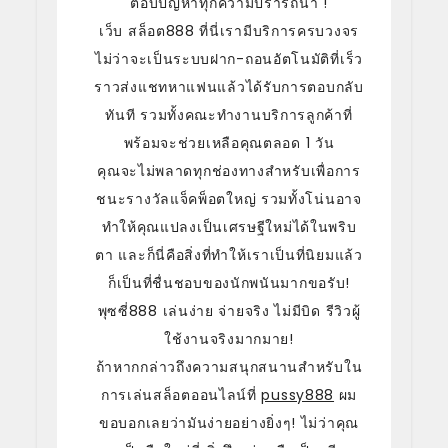
ตอบปัญหาทุกความปรารถนา !
เว็บ สล็อต888 ที่นี่เรามีบริการครบวงจร
ไม่ว่าจะเป็นระบบฝาก-ถอนอัตโนมัติที่เร็ว
ราวส่งแชทหาแฟนแล้วได้รับการตอบกลับ
ทันที รวมทั้งคณะทำงานบริการลูกค้าที่
พร้อมจะช่วยเหลือคุณตลอด 1 วัน
คุณจะไม่พลาดทุกช่องทางสำหรับเพื่อการ
ชนะรางวัลแจ็คพ็อตใหญ่ รวมทั้งโน่นอาจ
ทำให้คุณแปลงเป็นเศรษฐีใหม่ได้ในพริบ
ตา และก็นี่คือสิ่งที่ทำให้เราเป็นที่นิยมแล้ว
ก็เป็นที่ชื่นชอบของนักพนันมากขอรับ!
พุซซี่888 เล่นง่าย จ่ายจริง ไม่มีบิด รีวิวผู้
ใช้งานจริงมากมาย!
ถ้าหากกล่าวถึงความสนุกสนานสำหรับใน
การเล่นสล็อตออนไลน์ที่
pussy888
ผม
ขอบอกเลยว่ามันง่ายอย่างยิ่งๆ! ไม่ว่าคุณ