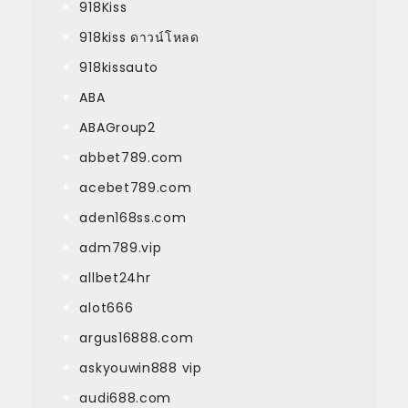
918Kiss
918kiss ดาวน์โหลด
918kissauto
ABA
ABAGroup2
abbet789.com
acebet789.com
aden168ss.com
adm789.vip
allbet24hr
alot666
argus16888.com
askyouwin888 vip
audi688.com