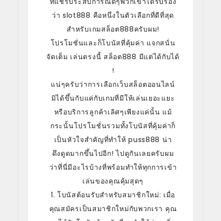
ที่แชร์ประสบการณ์ดีๆพวกเขาได้รับรอง
ว่า slot888 คือหนึ่งในตัวเลือกที่ดีที่สุด
สำหรับเกมสล็อต888ครับผม!
โปรโมชั่นและก็โบนัสที่คุ้มค่า แจกสนั่น
จัดเต็ม เล่นตรงนี้ สล็อต888 มีแต่ได้กับได้
!
แน่ๆครับว่าการเลือกเว็บสล็อตออนไลน์
มิได้ขึ้นกับแค่กับเกมที่มีให้เล่นเยอะแยะ
หรือบริการลูกค้าเลิศๆเพียงแค่นั้น แม้
กระนั้นโปรโมชั่นรวมทั้งโบนัสที่คุ้มค่าก็
เป็นหัวใจสำคัญที่ทำให้ puss888 น่า
ดึงดูดมากขึ้นไปอีก! ไปดูกันเลยครับผม
ว่าที่นี่มีอะไรบ้างที่พร้อมทำให้ทุกการเข้า
เล่นของคุณคุ้มสุดๆ
1. โบนัสต้อนรับสำหรับสมาชิกใหม่: เมื่อ
คุณสมัครเป็นสมาชิกใหม่กับพวกเรา คุณ