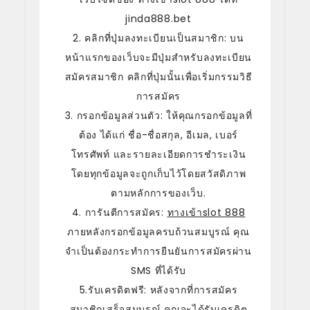
jinda888.bet
2. คลิกที่ปุ่มลงทะเบียนเป็นสมาชิก: บน
หน้าแรกของเว็บจะมีปุ่มสำหรับลงทะเบียน
สมัครสมาชิก คลิกที่ปุ่มนั้นเพื่อเริ่มกรรมวิธี
การสมัคร
3. กรอกข้อมูลส่วนตัว: ให้คุณกรอกข้อมูลที่
ต้อง ได้แก่ ชื่อ-ชื่อสกุล, อีเมล, เบอร์
โทรศัพท์ และรายละเอียดการชำระเงิน
โดยทุกข้อมูลจะถูกเก็บไว้โดยสวัสดิภาพ
ตามหลักการของเว็บ.
4. การันตีการสมัคร:
ทางเข้าslot 888
ภายหลังกรอกข้อมูลครบถ้วนสมบูรณ์ คุณ
จำเป็นต้องกระทำการยืนยันการสมัครผ่าน
SMS ที่ได้รับ
5.รับเครดิตฟรี: หลังจากที่การสมัคร
สมาชิกเสร็จสมบูรณ์ คุณจะได้รับเครดิต