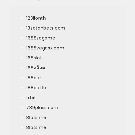
123lionth
13satanbets.com
1688sagame
1688vegasx.com
168slot
168สล็อต
188bet
188betth
1xbit
789pluss.com
8lots.me
8lots.me