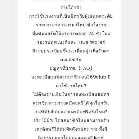
รายได้จริง
การใช้แรงงานที่เป็นมิตรกับผู้เล่นทุกระดับ
รายการอาหารภาษาไทยเข้าใจง่าย
ทีมซัพพอร์ตให้บริการตลอด 24 ชั่วโมง
รองรับทุกแบงค์และ True Wallet
มีระบบระเบียบชี้แนะเพื่อนฝูงเพื่อรับค่า
คอมมิชชั่น
ปัญหาที่มักพบ (FAQ)
ลงทะเบียนสมัครสมาชิก eu369club มี
ค่าใช้จ่ายไหม?
ไม่ต้องจ่ายเงินในการลงทะเบียนสมัคร
สมาชิก สามารถสมัครฟรีได้ทุกวี่ทุกวัน
eu369club แจกเครดิตฟรีจริงไหม?
จริง 100% โดยสมาชิกใหม่สามารถรับ
เครดิตฟรีได้ทันทีหลังสมัคร รวมทั้งมี
กิจกรรมแจกโดยตลอดทุกสัปดาห์