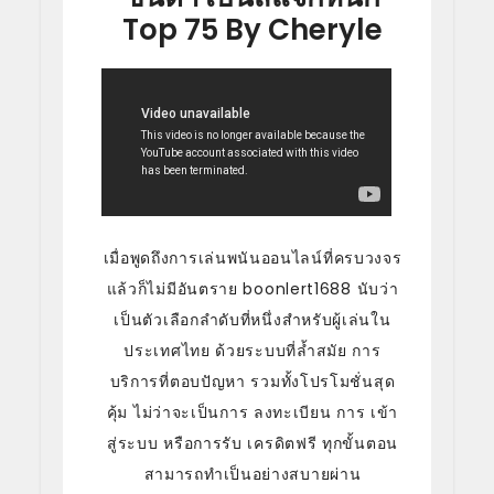
Top 75 By Cheryle
เมื่อพูดถึงการเล่นพนันออนไลน์ที่ครบวงจร
แล้วก็ไม่มีอันตราย boonlert1688 นับว่า
เป็นตัวเลือกลำดับที่หนึ่งสำหรับผู้เล่นใน
ประเทศไทย ด้วยระบบที่ล้ำสมัย การ
บริการที่ตอบปัญหา รวมทั้งโปรโมชั่นสุด
คุ้ม ไม่ว่าจะเป็นการ ลงทะเบียน การ เข้า
สู่ระบบ หรือการรับ เครดิตฟรี ทุกขั้นตอน
สามารถทำเป็นอย่างสบายผ่าน