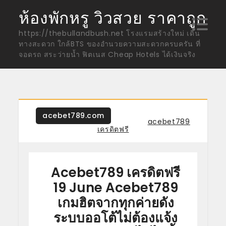
Skip
ห้องพักหรู วิวสวย ราคาถูก
to
https://thebullandbush.net โรงแรมสร้างใหม่ เดิน
content
ทางสะดวก ใกล้BTS ของอำนวยความสะดวกครบครัน ที่
จอดรถ สระว่ายน้ำ ฟิตเนส Cheap Hotels ได้เงินจริง
acebet789.com
Tagged
acebet789
เครดิตฟรี
Acebet789 เครดิตฟรี
19 June Acebet789
เกมฮิตจากทุกค่ายดัง
ระบบออโต้ไม่ต้องแจ้ง