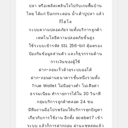
ปลา หรือเพลิดเพลินใจไปกับเกมพื้นบ้าน
ไทย ได้แก่ ป๊อกกระดอน น้ำเต้าปูปลา แล้ว
ก็ไฮโล
ระบบความปลอดภัยรวมทั้งบริการลูกค้า
เทคโนโลยีความปลอดภัยขั้นสูง
ใช้ระบบเข้ารหัส SSL 256-bit คุ้มครอง
ป้องกันข้อมูลส่วนตัว และก็ธุรกรรมด้าน
การเงินของผู้ใช้
ฝาก-ถอนเร็วด้วยระบบออโต้
ฝาก-ถอนผ่านธนาคารชั้นหนึ่งรวมทั้ง
True Wallet ไม่มีอย่างต่ำ ไม่เสียค่า
ธรรมเนียม ทำรายการได้ใน 30 วินาที
กลุ่มบริการลูกค้าตลอด 24 ชม.
มีทีมงานมือโปรพร้อมให้บริการทุกปัญหา
เกี่ยวกับการใช้งาน อีกทั้ง acebet7 เข้า
ระบบ แล้วก็การฝากถอน ผ่านแชทสดแล้ว