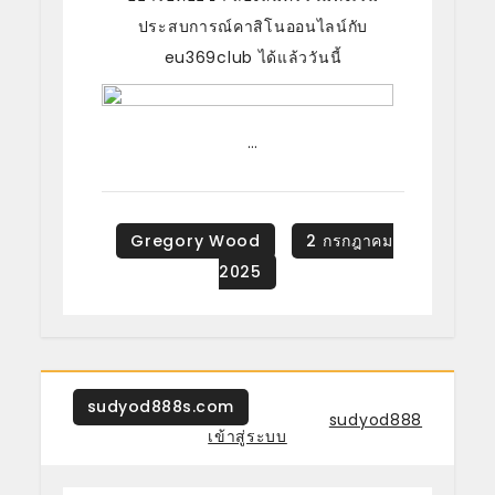
ประสบการณ์คาสิโนออนไลน์กับ
eu369club ได้แล้ววันนี้
…
sudyod888s.com
Tagged
sudyod888
เข้าสู่ระบบ