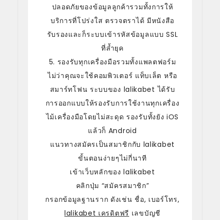
ปลอดภัยของข้อมูลลูกค้ารวมทั้งการให้
บริการที่โปร่งใส ตรวจตราได้ มีหนังสือ
รับรองและก็ระบบเข้ารหัสข้อมูลแบบ SSL
ที่ล้ำยุค
5. รองรับทุกเครื่องมือรวมทั้งแพลตฟอร์ม
ไม่ว่าคุณจะใช้คอมพิวเตอร์ แท็บเล็ต หรือ
สมาร์ทโฟน ระบบของ lalikabet ได้รับ
การออกแบบให้รองรับการใช้งานทุกเครื่อง
ไม้เครื่องมือโดยไม่สะดุด รองรับทั้งยัง iOS
แล้วก็ Android
แนวทางสมัครเป็นสมาชิกกับ lalikabet
ขั้นตอนง่ายๆไม่กี่นาที
เข้าเว็บหลักของ lalikabet
คลิกปุ่ม “สมัครสมาชิก”
กรอกข้อมูลฐานราก ดังเช่น ชื่อ, เบอร์โทร,
lalikabet เครดิตฟรี
เลขบัญชี