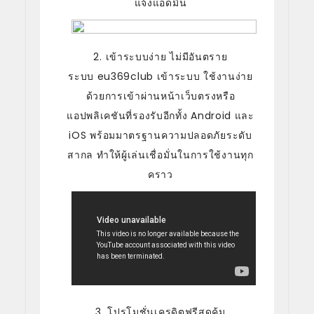
แจ้งแอดมิน
2. เข้าระบบง่าย ไม่มีอันตราย
ระบบ eu369club เข้าระบบ ใช้งานง่าย
ด้วยการเข้าผ่านหน้าเว็บตรงหรือ
แอปพลิเคชันที่รองรับอีกทั้ง Android และ
iOS พร้อมมาตรฐานความปลอดภัยระดับ
สากล ทำให้ผู้เล่นเชื่อมั่นในการใช้งานทุก
คราว
3. โปรโมชั่นเครดิตฟรีสุดคุ้ม