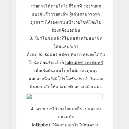
รายการได้ภายในไม่กี่วินาที รองรับทุก
แบงค์แล้วก็วอลเล็ท ผู้เล่นสามารถทำ
ธุรกรรมได้เองผ่านหน้าเว็บไซต์โดยไม่
ต้องแจ้งแอดมิน
3. โปรโมชั่นแล้วก็โบนัสสำหรับสมาชิก
ใหม่และก็เก่า
ตั้งแต่ lalikabet สมัคร ทีแรก คุณจะได้รับ
โบนัสต้อนรับแล้วก็
lalikabet เครดิตฟรี
เพื่อเริ่มต้นเล่นโดยไม่ต้องลงทุนสูง
นอกจากนั้นยังมีโปรโมชั่นประจำวันและ
คืนยอดเสียให้แก่สมาชิกอย่างสม่ำเสมอ
4. ความน่าไว้วางใจและก็ระบบความ
ปลอดภัย
lalikabet
ให้ความเอาใจใส่กับความ