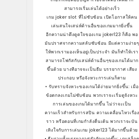
สามารถเริ่มเล่นได้อย่างเร็ว
เกม joker slot ที่ไม่ซับซ้อน เปิดโอกาสให้คน
เล่นสนใจเสน่ห์ด้านอื่นของเกมมากยิ่งขึ้น
อีกความน่าดึงดูดใจของเกม joker123 ก็คือ พอ
มันปราศจากความสลับซับซ้อน มีแต่ความง่าย
ให้พวกเรามองเห็นอยู่เป็นประจำ มันก็ทำให้เรา
สามารถโฟกัสกับเสน่ห์ด้านอื่นๆของเกมได้มาก
ขึ้นด้วย บางทีอาจจะเป็นธีม บรรยากาศ เสียง
ประกอบ หรือจังหวะการเล่นก็ตาม
• รับทราบจังหวะของเกมได้ง่ายมากยิ่งขึ้น: เมื่อ
ข้อตกลงเกมไม่ซับซ้อน พวกเราจะเริ่มดูจังหวะ
การเล่นของเกมได้มากขึ้น ไม่ว่าจะเป็น
ความเร็วสำหรับการสปิน ความเคลื่อนไหวเรื่อ
ราว หรือตอนที่เกมกำลังตื่นเต้น พวกเราจะบัน
เทิงใจกับการเล่นเกม joker123 ได้มากขึ้นด้วย
• ธีมรวมทั้งบรรยากาศสำคัญมากขึ้น: เกมสล็อ