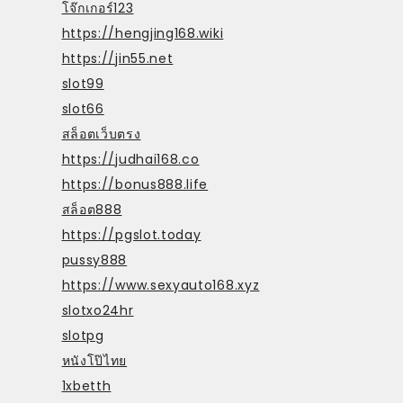
โจ๊กเกอร์123
https://hengjing168.wiki
https://jin55.net
slot99
slot66
สล็อตเว็บตรง
https://judhai168.co
https://bonus888.life
สล็อต888
https://pgslot.today
pussy888
https://www.sexyauto168.xyz
slotxo24hr
slotpg
หนังโป๊ไทย
1xbetth