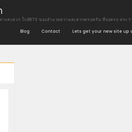
ก
ทางสะดวก ใกล้BTS ของอำนวยความสะดวกครบครัน ที่จอดรถ สระว่าย
Blog
Contact
Lets get your new site up 