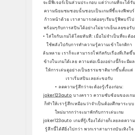
จะมีฟีเจอร์เป็นส่วนประกอบ แต่ว่าเกมที่จะได้รั
ความนิยมชมชอบนั้นชอบเป็นเกมที่ชี้แจงฟีพบร์
ก้าวหน้าด้วย เราสามารถค่อยๆเรียนรู้ฟีพบร์ไป
พร้อมๆกับการสปินได้อย่างไม่ยากเย็นเลยขอรับ
• ใส่ใจกับเกมได้โดยทันที: เมื่อไม่จำเป็นที่จะต้อ
ใช้พลังไปกับการทำความรู้ความเข้าใจกติกา
ล้นหลาม เราก็จะสามารถโฟกัสกับเรื่องที่เกิดขึ้
ข้างในเกมได้เลย ความต่อเนื่องอย่างนี้ก็จะมีผล
ให้การเล่นดูอย่างเป็นธรรมชาติมากขึ้นตั้งแต่
เราเริ่มสปินเลยล่ะขอรับ
• ลดความรู้สึกว่าจะต้องรู้เรื่องก่อน:
joker123auto
บางคราว ความซับซ้อนของเก
ก็ทำให้เรารู้สึกเหมือนว่าจำเป็นต้องศึกษาระบบ
ใหม่มากกว่าจะมาพักกับการเล่นเกม
joker123auto เกมที่รู้เรื่องได้ง่ายก็เลยลดควา
รู้สึกนี้ได้ดียิ่งไปกว่า พวกเราสามารถบันเทิงใจ