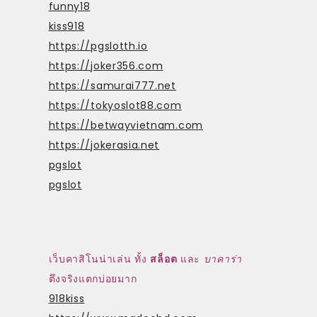
funny18
kiss918
https://pgslotth.io
https://joker356.com
https://samurai777.net
https://tokyoslot88.com
https://betwayvietnam.com
https://jokerasia.net
pgslot
pgslot
เว็บคาสิโนน่าเล่น ทั้ง
สล็อต
และ
บาคาร่า
ตึงจริงแตกบ่อยมาก
918kiss