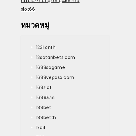
https://hongkong456.me
slot66
หมวดหมู่
123lionth
13satanbets.com
1688sagame
1688vegasx.com
168slot
168สล็อต
188bet
188betth
1xbit