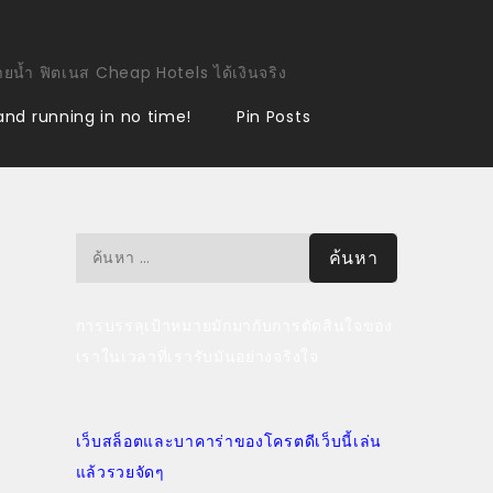
น้ำ ฟิตเนส Cheap Hotels ได้เงินจริง
and running in no time!
Pin Posts
ค้นหา
สำหรับ:
การบรรลุเป้าหมายมักมากับการตัดสินใจของ
เราในเวลาที่เรารับมันอย่างจริงใจ
เว็บสล็อตและบาคาร่าของโครตดีเว็บนี้เล่น
แล้วรวยจัดๆ