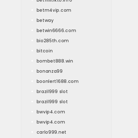
betflixtikto.info
betm4vip.com
betway
betwin6666.com
bio285th.com
bitcoin
bombet888.win
bonanza99
boonlert1688.com
brazil999 slot
brazil999 slot
bwvip4.com
bwvip4.com
carlo999.net