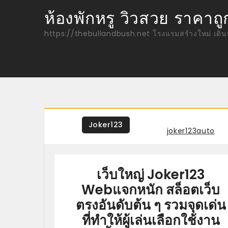
Skip
ห้องพักหรู วิวสวย ราคาถู
to
https://thebullandbush.net โรงแรมสร้างใหม่ เดิน
content
Joker123
Tagged
joker123auto
เว็บใหญ่ Joker123
Webแจกหนัก สล็อตเว็บ
ตรงอันดับต้น ๆ รวมจุดเด่น
ที่ทำให้ผู้เล่นเลือกใช้งาน