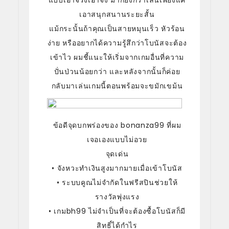
แบบเอาจริงเอาจัง มากยิ่งกว่าเล่นเพียงแค่
เอาสนุกสนานระยะสั้น
แม้กระนั้นถ้าคุณเป็นสายหมุนเร็ว หัวร้อน
ง่าย หรืออยากได้ความรู้สึกว่าโบนัสจะต้อง
เข้าไว ผมชี้แนะให้เริ่มจากเกมอื่นที่ความ
ปั่นป่วนน้อยกว่า และหลังจากนั้นก็ค่อย
กลับมาเล่นเกมนี้ตอนพร้อมจะขมักเขม้น
ข้อดีจุดบกพร่องของ bonanza99 ที่ผม
เจอเองแบบไม่อวย
จุดเด่น
• จังหวะทำเงินสูงมากมายเมื่อเข้าโบนัส
• ระบบคูณไม่จำกัดในฟรีสปินช่วยให้
รางวัลพุ่งแรง
• เกมbh99 ไม่จำเป็นที่จะต้องซื้อโบนัสก็มี
สิทธิ์ได้กำไร