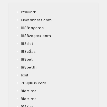
123lionth
13satanbets.com
1688sagame
1688vegasx.com
168slot
168สล็อต
188bet
188betth
1xbit
789pluss.com
8lots.me
8lots.me
918Kiss