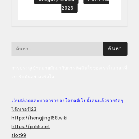
ค้นหา
สำหรับ:
การบรรลุเป้าหมายมักมากับการตัดสินใจของเราในเวลาที่
เรารับมันอย่างจริงใจ
เว็บสล็อตและบาคาร่าของโครตดีเว็บนี้เล่นแล้วรวยจัดๆ
โจ๊กเกอร์123
https://hengjing168.wiki
https://jin55.net
slot99