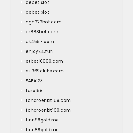
debet slot
debet slot
dgb222hot.com
dr888bet.com
ek4567.com
enjoy24.fun
etbet16888.com
eu369clubs.com
FAFA123
faro168
fcharoenkit168.com
fcharoenkit168.com
finn88gold.me
finn88gold.me