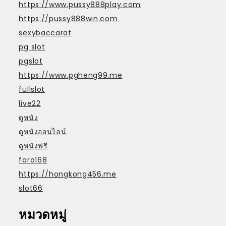
https://www.pussy888play.com
https://pussy888win.com
sexybaccarat
pg slot
pgslot
https://www.pgheng99.me
fullslot
live22
ดูหนัง
ดูหนังออนไลน์
ดูหนังฟรี
faro168
https://hongkong456.me
slot66
หมวดหมู่