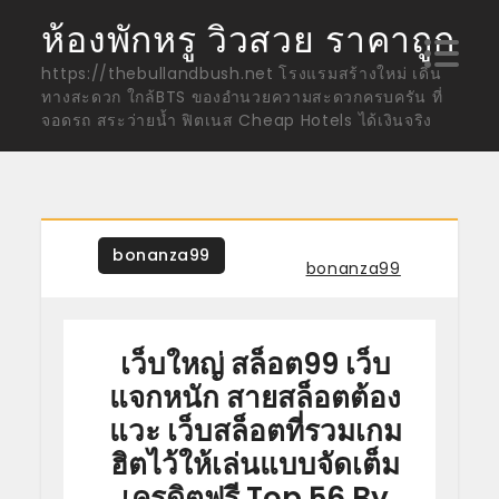
Skip
ห้องพักหรู วิวสวย ราคาถูก
to
https://thebullandbush.net โรงแรมสร้างใหม่ เดิน
content
ทางสะดวก ใกล้BTS ของอำนวยความสะดวกครบครัน ที่
จอดรถ สระว่ายน้ำ ฟิตเนส Cheap Hotels ได้เงินจริง
bonanza99
Tagged
bonanza99
เว็บใหญ่ สล็อต99 เว็บ
แจกหนัก สายสล็อตต้อง
แวะ เว็บสล็อตที่รวมเกม
ฮิตไว้ให้เล่นแบบจัดเต็ม
เครดิตฟรี Top 56 By