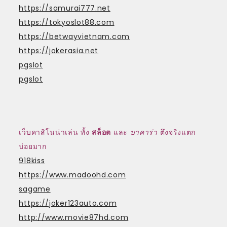
https://samurai777.net
https://tokyoslot88.com
https://betwayvietnam.com
https://jokerasia.net
pgslot
pgslot
เว็บคาสิโนน่าเล่น ทั้ง
สล็อต
และ
บาคาร่า
ตึงจริงแตก
บ่อยมาก
918kiss
https://www.madoohd.com
sagame
https://joker123auto.com
http://www.movie87hd.com