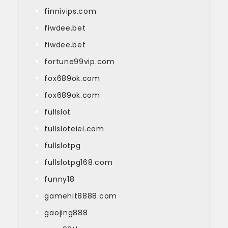
finnivips.com
fiwdee.bet
fiwdee.bet
fortune99vip.com
fox689ok.com
fox689ok.com
fullslot
fullsloteiei.com
fullslotpg
fullslotpg168.com
funny18
gamehit8888.com
gaojing888