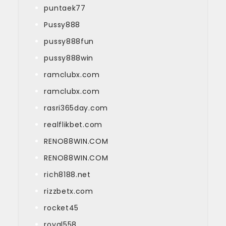
puntaek77
Pussy888
pussy888fun
pussy888win
ramclubx.com
ramclubx.com
rasri365day.com
realflikbet.com
RENO88WIN.COM
RENO88WIN.COM
rich8188.net
rizzbetx.com
rocket45
royal558