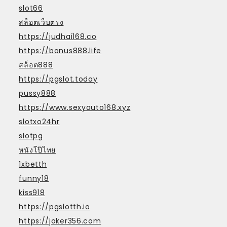
slot66
สล็อตเว็บตรง
https://judhai168.co
https://bonus888.life
สล็อต888
https://pgslot.today
pussy888
https://www.sexyauto168.xyz
slotxo24hr
slotpg
หนังโป๊ไทย
1xbetth
funny18
kiss918
https://pgslotth.io
https://joker356.com