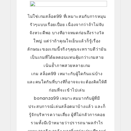
ไม่ใช่เกมสล็อต99 ที่เหมาะสมกับการหมุน
รัวๆแบบเรื่อยเปื่อย เนื่องจากว่าถ้าไม่จับ
จังหวะดีพอ บางทีอาจหมดก่อนถึงรางวัล
ใหญ่ แต่ว่าถ้าคุณใจเย็นแล้วก็รู้เรื่อง
ลักษณะของเกมนี้จริงๆคุณจะทราบดีว่ามัน
เป็นเกมที่ได้ผลตอบแทนคุ้มกว่าเกมสาย
เน้นย้ำภาพสวยหลายเกม
เกม สล็อต99 เหมาะกับผู้ใดกันแน่บ้าง
และคนใดกันที่บางทีก็อาจจะจะต้องคิดให้ดี
ก่อนที่จะเข้าไปเล่น
bonanza99 เหมาะสมมากกับผู้ที่มี
ประสบการณ์เล่นสล็อตมาบ้างแล้ว และก็
รู้จักบริหารความเสี่ยง ผู้ที่ไม่กลัวการคอย
รวมทั้งมีเป้าหมายว่าปรารถนาผลกำไร