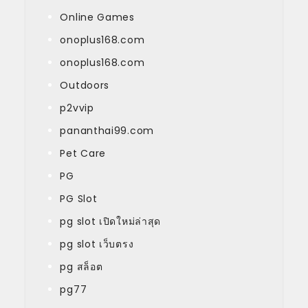
Online Games
onoplus168.com
onoplus168.com
Outdoors
p2vvip
pananthai99.com
Pet Care
PG
PG Slot
pg slot เปิดใหม่ล่าสุด
pg slot เว็บตรง
pg สล็อต
pg77