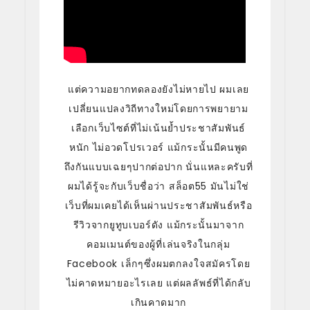
แต่ความอยากทดลองยังไม่หายไป ผมเลย
เปลี่ยนแปลงวิถีทางใหม่โดยการพยายาม
เลือกเว็บไซต์ที่ไม่เน้นย้ำประชาสัมพันธ์
หนัก ไม่อวดโปรเวอร์ แม้กระนั้นมีคนพูด
ถึงกันแบบเฉยๆปากต่อปาก นั่นแหละครับที่
ผมได้รู้จะกับเว็บชื่อว่า สล็อต55 มันไม่ใช่
เว็บที่ผมเคยได้เห็นผ่านประชาสัมพันธ์หรือ
รีวิวจากยูทูบเบอร์ดัง แม้กระนั้นมาจาก
คอมเมนต์ของผู้ที่เล่นจริงในกลุ่ม
Facebook เล็กๆซึ่งผมตกลงใจสมัครโดย
ไม่คาดหมายอะไรเลย แต่ผลลัพธ์ที่ได้กลับ
เกินคาดมาก