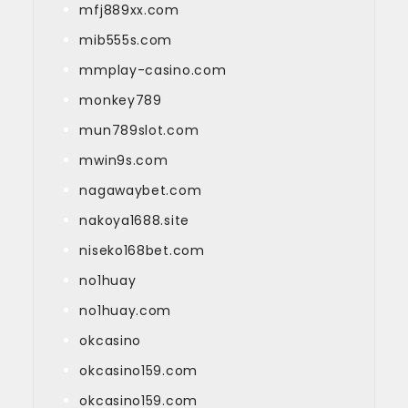
mfj889xx.com
mib555s.com
mmplay-casino.com
monkey789
mun789slot.com
mwin9s.com
nagawaybet.com
nakoya1688.site
niseko168bet.com
no1huay
no1huay.com
okcasino
okcasino159.com
okcasino159.com