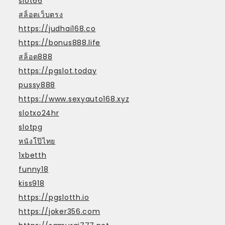
slot66
สล็อตเว็บตรง
https://judhai168.co
https://bonus888.life
สล็อต888
https://pgslot.today
pussy888
https://www.sexyauto168.xyz
slotxo24hr
slotpg
หนังโป๊ไทย
1xbetth
funny18
kiss918
https://pgslotth.io
https://joker356.com