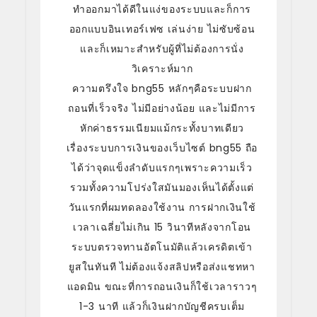
ทำออกมาได้ดีในแง่ของระบบและก็การ
ออกแบบอินเทอร์เฟซ เล่นง่าย ไม่ซับซ้อน
และก็เหมาะสำหรับผู้ที่ไม่ต้องการนั่ง
วิเคราะห์มาก
ความตรึงใจ bng55 หลักๆคือระบบฝาก
ถอนที่เร็วจริง ไม่มีอย่างน้อย และไม่มีการ
หักค่าธรรมเนียมแม้กระทั้งบาทเดียว
เรื่องระบบการเงินของเว็บไซต์ bng55 ถือ
ได้ว่าจุดแข็งลำดับแรกๆเพราะความเร็ว
รวมทั้งความโปร่งใสมันมองเห็นได้ตั้งแต่
วันแรกที่ผมทดลองใช้งาน การฝากเงินใช้
เวลาเฉลี่ยไม่เกิน 15 วินาทีหลังจากโอน
ระบบตรวจทานอัตโนมัติแล้วเครดิตเข้า
ยูสในทันที ไม่ต้องแจ้งสลิปหรือส่งแชทหา
แอดมิน ขณะที่การถอนเงินก็ใช้เวลาราวๆ
1-3 นาที แล้วก็เงินฝากบัญชีครบเต็ม