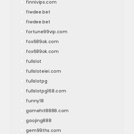
finnivips.com
fiwdee.bet
fiwdee.bet
fortune99vip.com
fox689ok.com
fox689ok.com
fullslot
fullsloteiei.com
fullslotpg
fullslotpg168.com
funny18
gamehit8888.com
gaojing888
gem99ths.com