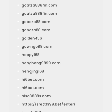
goatza888fin.com
goatza888fin.com
gobaza88.com
gobaza88.com
golden456
gowingo88.com
happy168
hengheng9899.com
hengjing168
hi6bet.com
hi6bet.com
hiso8888s.com
https://sretthi99.bet/enter/