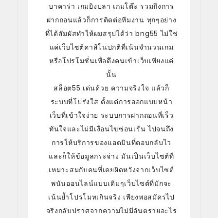
บาคาร่า เกมยิงปลา เกมโต๊ะ รวมถึงการ
ฝากถอนแล้วก็การติดต่อทีมงาน ทุกๆอย่าง
ที่ได้สัมผัสทำให้ผมสรุปได้ว่า bng55 ไม่ใช่
แค่เว็บไซต์คาสิโนปกติที่เน้นจำนวนเกม
หรือโปรโมชั่นเพื่อดึงคนเข้าเว็บเพียงแค่
นั้น
สล็อต55 เด่นด้วย ความจริงใจ แล้วก็
ระบบที่โปร่งใส ตั้งแต่การออกแบบหน้า
เว็บที่เข้าใจง่าย ระบบการฝากถอนที่เร็ว
ทันใจและไม่มีเงื่อนไขซ่อนเร้น ไปจนถึง
การให้บริการของแอดมินที่ตอบกลับไว
และก็ให้ข้อมูลกระจ่าง มันเป็นเว็บไซต์ที่
เหมาะสมกับคนที่เคยผิดหวังจากเว็บไซต์
พนันออนไลน์แบบเดิมๆเว็บไซต์ที่มักจะ
เน้นย้ำโปรโมทเกินจริง เพียงพอสมัครไป
จริงกลับปราศจากความไม่มีอันตรายอะไร