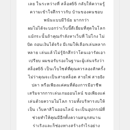
เลย ในระหว่างที่ สล็อต55 กลับให้ความรู้
ความเข้าใจสึกราวกับ บ้านของคนชอบ
พนันแบบมีวินัย มากกว่า
ผมไม่ได้จะบอกว่าเว็บนี้ดีเยี่ยมที่สุดในโลก
แม้กระนั้นถ้าคุณกำลังหาเว็บที่ ไม่โกง ไม่
บิด ถอนเงินได้จริง มีเกมให้เลือกเล่นหลาก
หลาย เล่นแล้วไม่รู้จักสึกว่าโดนเอารัดเอา
เปรียบ ผมขอรับรองในฐานะผู้เล่นจริงว่า
สล็อต55 เป็นเว็บไซต์ที่คุณควรลองสักครั้ง
ไม่ว่าคุณจะเป็นสายสล็อต สายไพ่ สายยิง
ปลา หรือเพียงแค่คนที่ต้องการมีอาชีพ
เสริมจากการเล่นเกมออนไลน์ ขอเพียงแค่
เล่นด้วยความไม่โลภ รวมทั้งบริหารงบให้
เป็น เว็บคาสิโนออนไลน์ จะเป็นอุปกรณ์ที่
ช่วยทำให้คุณมีอีกทั้งความสนุกสนาน
ร่าเริงและก็ช่องทางสร้างกำไรอย่าง