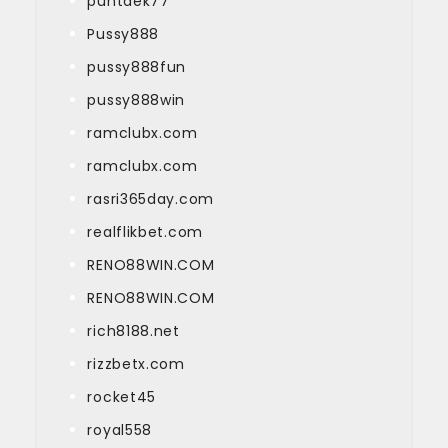
puntaek77
Pussy888
pussy888fun
pussy888win
ramclubx.com
ramclubx.com
rasri365day.com
realflikbet.com
RENO88WIN.COM
RENO88WIN.COM
rich8188.net
rizzbetx.com
rocket45
royal558