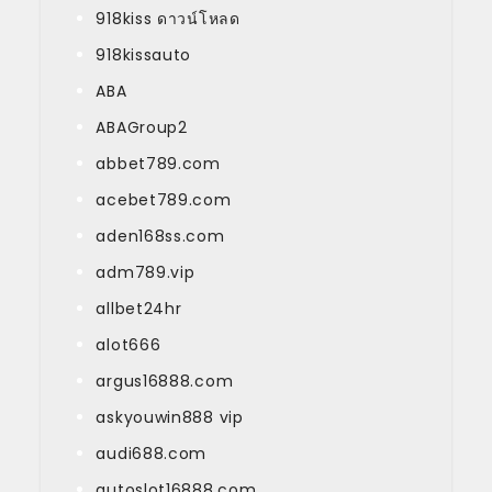
918kiss ดาวน์โหลด
918kissauto
ABA
ABAGroup2
abbet789.com
acebet789.com
aden168ss.com
adm789.vip
allbet24hr
alot666
argus16888.com
askyouwin888 vip
audi688.com
autoslot16888.com