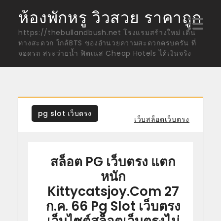
Skip
ห้องพักหรู วิวสวย ราคาถูก
to
https://thebullandbush.net โรงแรมสร้างใหม่ เดิน
content
ทางสะดวก ใกล้BTS ของอำนวยความสะดวกครบครัน ที่
จอดรถ สระว่ายน้ำ ฟิตเนส Cheap Hotels ได้เงินจริง
pg slot เว็บตรง
Tagged
เว็บสล็อตเว็บตรง
สล็อต PG เว็บตรง แตก
หนัก
Kittycatsjoy.com 27
ก.ค. 66 Pg Slot เว็บตรง