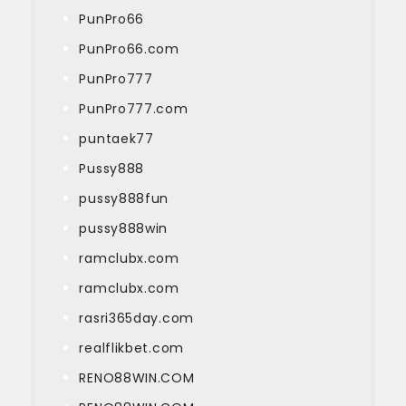
PunPro66
PunPro66.com
PunPro777
PunPro777.com
puntaek77
Pussy888
pussy888fun
pussy888win
ramclubx.com
ramclubx.com
rasri365day.com
realflikbet.com
RENO88WIN.COM