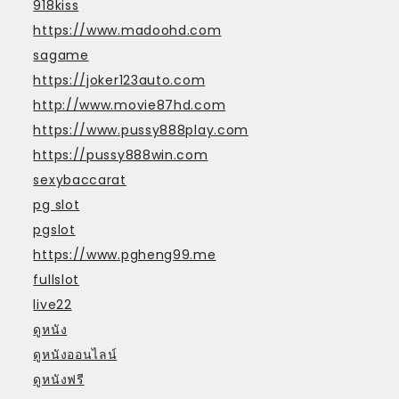
918kiss
https://www.madoohd.com
sagame
https://joker123auto.com
http://www.movie87hd.com
https://www.pussy888play.com
https://pussy888win.com
sexybaccarat
pg slot
pgslot
https://www.pgheng99.me
fullslot
live22
ดูหนัง
ดูหนังออนไลน์
ดูหนังฟรี