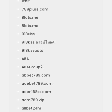
1xbit
789pluss.com
8lots.me
8lots.me
918Kiss
918kiss ดาวน์โหลด
918kissauto
ABA
ABAGroup2
abbet789.com
acebet789.com
aden168ss.com
adm789.vip
allbet24hr