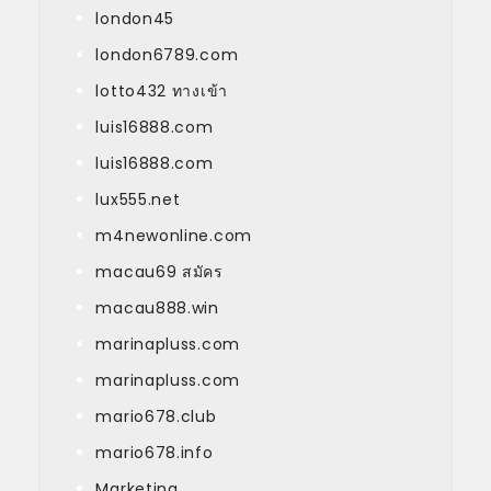
london45
london6789.com
lotto432 ทางเข้า
luis16888.com
luis16888.com
lux555.net
m4newonline.com
macau69 สมัคร
macau888.win
marinapluss.com
marinapluss.com
mario678.club
mario678.info
Marketing