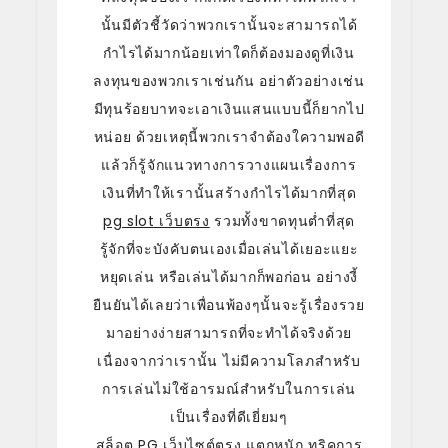
นั้นมีตัวชี้วัดว่าพวกเรานั้นจะสามารถได้
กำไรได้มากน้อยเท่าใดก็ต้องมองดูที่เงิน
ลงทุนของพวกเราเช่นกัน อย่าตัวอย่างเช่น
มีทุนร้อยบาทจะเอาเงินแสนแบบนี้ก็ยากไป
หน่อย ด้วยเหตุนี้พวกเราจำต้องใความพอดี
แล้วก็รู้จักแนวทางการวางแผนเรื่องการ
เงินที่ทำให้เรานั้นสร้างกำไรได้มากที่สุด
pg slot เว็บตรง
รวมทั้งขาดทุนต่ำที่สุด
รู้จักที่จะบังคับตนเองเมื่อเล่นได้เยอะแยะ
หยุดเล่น หรือเล่นได้มากก็พอก่อน อย่างงี้
ยืนยันได้เลยว่าเพื่อนพ้องๆนั้นจะรู้เรื่องรวย
มาอย่างง่ายสามารถที่จะทำได้จริงด้วย
เนื่องจากว่าเรานั้น ไม่มีความโลภสำหรับ
การเล่นไม่ใช้อารมณ์สำหรับในการเล่น
เป็นเรื่องที่ดีเยี่ยมๆ
สล็อต PG เว็บไซต์ตรง แตกหนัก ทริคการ