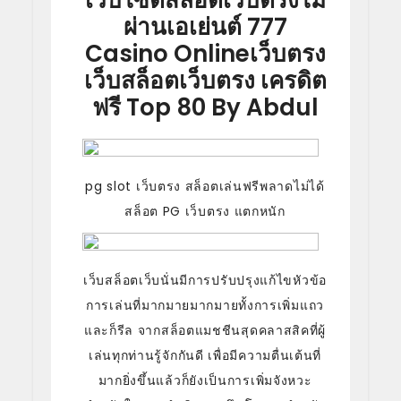
เว็บไซต์สล็อตเว็บตรงไม่
ผ่านเอเย่นต์ 777
Casino Onlineเว็บตรง
เว็บสล็อตเว็บตรง เครดิต
ฟรี Top 80 By Abdul
pg slot เว็บตรง สล็อตเล่นฟรีพลาดไม่ได้
สล็อต PG เว็บตรง แตกหนัก
เว็บสล็อตเว็บนั่นมีการปรับปรุงแก้ไขหัวข้อ
การเล่นที่มากมายมากมายทั้งการเพิ่มแถว
และก็รีล จากสล็อตแมชชีนสุดคลาสสิคที่ผู้
เล่นทุกท่านรู้จักกันดี เพื่อมีความตื่นเต้นที่
มากยิ่งขึ้นแล้วก็ยังเป็นการเพิ่มจังหวะ