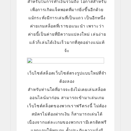
สำหรับในการทำเงินรวมถึง โอกาสสำหรับ
เพื่อการเกิดแจ็คพอตที่มากยิ่งขึ้นอีกด้วย
แม้กระทั่งมีการเล่นที่เป็นแถว เป็นอีกหนึ่ง
ค่ายเกมสล็อตที่เราขอแนะนำ เพราะว่า
ค่ายนี้เป็นค่ายที่มีความแปลงใหม่ เล่นง่าย
แล้วก็เล่นได้เงินเร็วมากที่สุดอย่างแน่แท้
จ้ะ
เว็บไซต์สล็อตเว็บไซต์ตรงรูปแบบใหม่ที่จำ
ต้องลอง
สำหรับท่านใดที่อาจจะยังไม่เคยเล่นสล็อต
ออนไลน์มาก่อน สามารถเข้ามาเล่นเกม
เว็บไซต์สล็อตของพวกเราฟรีตรงนี้ ไม่ต้อง
สมัครไม่ต้องฝากเงิน ก็สามารถเล่นได้
เนื่องจากแต่ละเกมของพวกเรามีเครดิตฟรี
แจกแถมให้ทุกเกม ค้ำประกันความมั่งมี