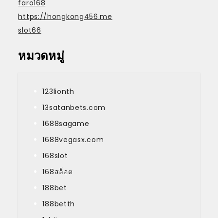
faro168
https://hongkong456.me
slot66
หมวดหมู่
123lionth
13satanbets.com
1688sagame
1688vegasx.com
168slot
168สล็อต
188bet
188betth