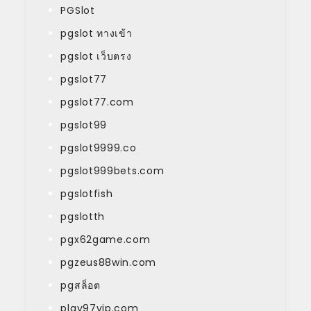
PGSlot
pgslot ทางเข้า
pgslot เว็บตรง
pgslot77
pgslot77.com
pgslot99
pgslot9999.co
pgslot999bets.com
pgslotfish
pgslotth
pgx62game.com
pgzeus88win.com
pgสล็อต
play97vip.com