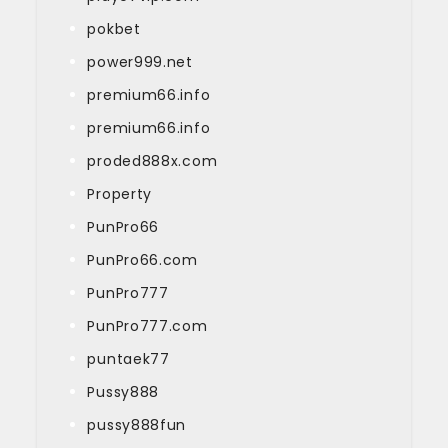
pokbet
power999.net
premium66.info
premium66.info
proded888x.com
Property
PunPro66
PunPro66.com
PunPro777
PunPro777.com
puntaek77
Pussy888
pussy888fun