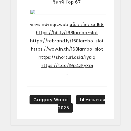
วินาที Top 67
ขอขอบพระคุณweb
สล็อตเว็บตรง 168
https://bit.ly/168lambo-slot
https://rebrand.ly/168lambo-slot
https://wow.in.th/168lambo-slot
https://shorturl.asia/iyKIq
https://t.co/l9p4zPyXpi
…