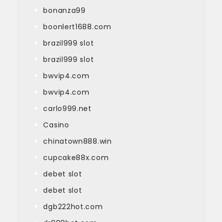
bonanza99
boonlert1688.com
brazil999 slot
brazil999 slot
bwvip4.com
bwvip4.com
carlo999.net
Casino
chinatown888.win
cupcake88x.com
debet slot
debet slot
dgb222hot.com