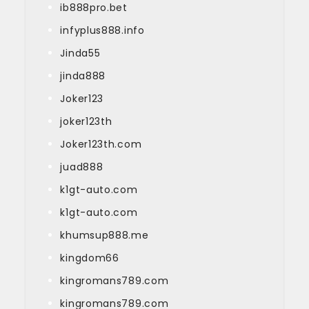
ib888pro.bet
infyplus888.info
Jinda55
jinda888
Joker123
joker123th
Joker123th.com
juad888
k1gt-auto.com
k1gt-auto.com
khumsup888.me
kingdom66
kingromans789.com
kingromans789.com