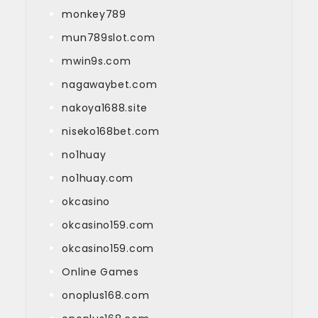
monkey789
mun789slot.com
mwin9s.com
nagawaybet.com
nakoya1688.site
niseko168bet.com
no1huay
no1huay.com
okcasino
okcasino159.com
okcasino159.com
Online Games
onoplus168.com