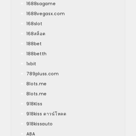
1688sagame
1688vegasx.com
168slot
168สล็อต
188bet
188betth
1xbit
789pluss.com
8lots.me
8lots.me
918Kiss
918kiss ดาวน์โหลด
918kissauto
ABA