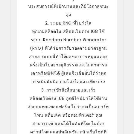
ประสบการณ์ที่เบิกบานและก็มีโอกาสชนะ
สูง
2. ระบบ RNG ที่โปร่งใส
ทุกเกมสล็อตใน สล็อตเว็บตรง 168 ใช้
ระบบ Random Number Generator
(RNG) ที่ได้รับการรับรองตามมาตรฐาน
สากล ระบบนี้ทำให้ผลของการหมุนแต่ละ
ครั้งเป็นไปอย่างยุติธรรมและไม่สามารถ
เดาหรือ操控ได้ ผู้เล่นจึงเชื่อมั่นได้ว่าทุก
การเดิมพันมีความโล่งใสและเที่ยงตรง
3. การเข้าถึงที่สบายและเร็ว
สล็อตเว็บตรง 168 ถูกดีไซน์มาให้ใช้งาน
ง่ายบนทุกแพลตฟอร์ม ไม่ว่าจะเป็นสมาร์ท
โฟน แท็บเล็ต หรือคอมพิวเตอร์ คุณ
สามารถเข้าเล่นได้ในทันทีโดยไม่ต้อง
ดาวน์โหลดแอปพลิเคชัน หน้าเว็บไซต์ที่