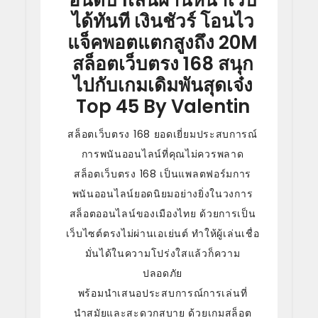
อันดับ 1เล่นผ่านหน้าเว็บ
ได้ทันที เงินชัวร์ โอนไว
แจ็คพอตแตกสูงถึง 20M
สล็อตเว็บตรง 168 สนุก
ไปกับเกมเดิมพันสุดเจ๋ง
Top 45 By Valentin
สล็อตเว็บตรง 168 ยอดเยี่ยมประสบการณ์
การพนันออนไลน์ที่คุณไม่ควรพลาด
สล็อตเว็บตรง 168 เป็นแพลตฟอร์มการ
พนันออนไลน์ยอดนิยมอย่างยิ่งในวงการ
สล็อตออนไลน์ของเมืองไทย ด้วยการเป็น
เว็บไซต์ตรงไม่ผ่านเอเย่นต์ ทำให้ผู้เล่นเชื่อ
มั่นได้ในความโปร่งใสแล้วก็ความ
ปลอดภัย
พร้อมนำเสนอประสบการณ์การเล่นที่
นำสมัยและสะดวกสบาย ด้วยเกมสล็อต