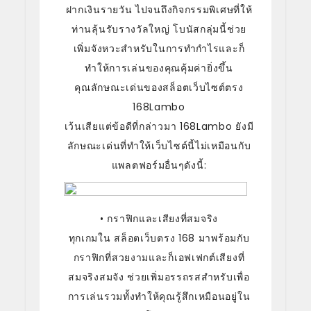
ฝากเงินรายวัน ไปจนถึงกิจกรรมพิเศษที่ให้
ท่านลุ้นรับรางวัลใหญ่ โบนัสกลุ่มนี้ช่วย
เพิ่มจังหวะสำหรับในการทำกำไรและก็
ทำให้การเล่นของคุณคุ้มค่ายิ่งขึ้น
คุณลักษณะเด่นของสล็อตเว็บไซต์ตรง
168Lambo
เว้นเสียแต่ข้อดีที่กล่าวมา 168Lambo ยังมี
ลักษณะเด่นที่ทำให้เว็บไซต์นี้ไม่เหมือนกับ
แพลตฟอร์มอื่นๆดังนี้:
• กราฟิกและเสียงที่สมจริง
ทุกเกมใน สล็อตเว็บตรง 168 มาพร้อมกับ
กราฟิกที่สวยงามและก็เอฟเฟกต์เสียงที่
สมจริงสมจัง ช่วยเพิ่มอรรถรสสำหรับเพื่อ
การเล่นรวมทั้งทำให้คุณรู้สึกเหมือนอยู่ใน