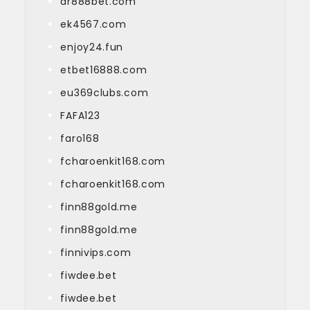
dr888bet.com
ek4567.com
enjoy24.fun
etbet16888.com
eu369clubs.com
FAFA123
faro168
fcharoenkit168.com
fcharoenkit168.com
finn88gold.me
finn88gold.me
finnivips.com
fiwdee.bet
fiwdee.bet