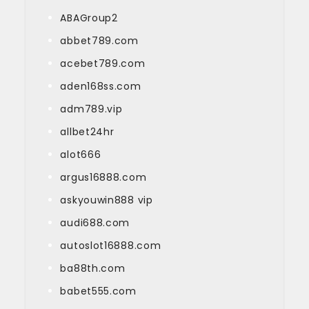
ABAGroup2
abbet789.com
acebet789.com
aden168ss.com
adm789.vip
allbet24hr
alot666
argus16888.com
askyouwin888 vip
audi688.com
autoslot16888.com
ba88th.com
babet555.com