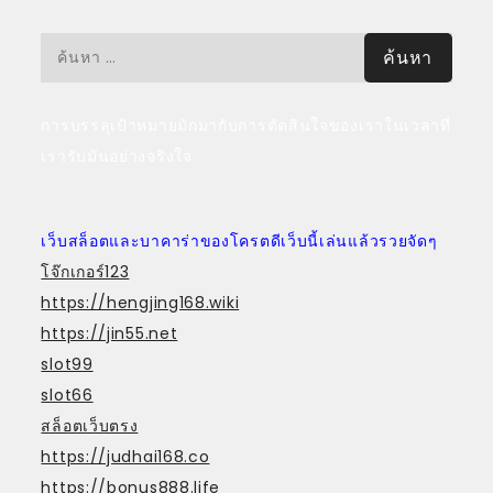
ค้นหา
สำหรับ:
การบรรลุเป้าหมายมักมากับการตัดสินใจของเราในเวลาที่
เรารับมันอย่างจริงใจ
เว็บสล็อตและบาคาร่าของโครตดีเว็บนี้เล่นแล้วรวยจัดๆ
โจ๊กเกอร์123
https://hengjing168.wiki
https://jin55.net
slot99
slot66
สล็อตเว็บตรง
https://judhai168.co
https://bonus888.life