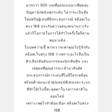
มากกว่า 500 เกมที่ออกแบบมาเพื่อตอบ
ปัญหานักพนันทุกระดับ ไม่ว่าจะเป็นมือ
ใหม่หรือผู้เล่นที่มีประสบการณ์ สล็อตเว็บ
ตรง 168 ประกันความสนุกสนานร่าเริง
แล้วก็โอกาสในการได้กำไรครั้งใดก็ตาม
หมุนวงล้อ
ในบทความนี้ พวกเราจะพาคุณไปรู้จักกับ
สล็อตเว็บตรง 168 ว่าเพราะอะไรถึงเป็น
ตัวเลือกอันดับแรกๆของนักเดิมพัน และ
เหตุผลที่คุณควรจะเข้ามาสัมผัส
ประสบการณ์การเล่นที่ไม่มีใครเหมือน
พร้อมด้วยแนะนำคุณสมบัติเด่นและระบบ
ที่ทำให้เว็บนี้สะดุดตาในวงการคาสิโน
ออนไลน์
เพราะเหตุไรจำต้องเลือก สล็อตเว็บตรง
168