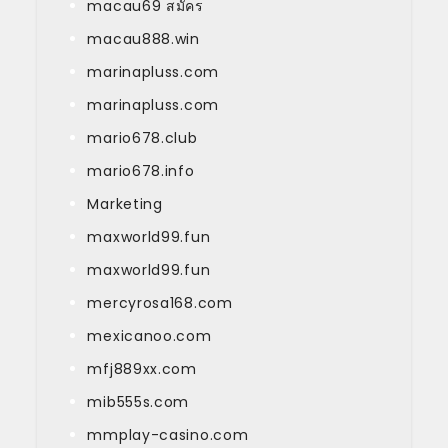
macau69 สมัคร
macau888.win
marinapluss.com
marinapluss.com
mario678.club
mario678.info
Marketing
maxworld99.fun
maxworld99.fun
mercyrosa168.com
mexicanoo.com
mfj889xx.com
mib555s.com
mmplay-casino.com