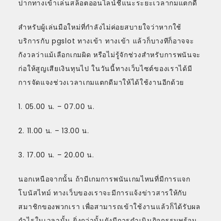
ปากทางเข้าเล่นสล็อตออนไลน์ชี้แนะระยะเวลากมแตกดี
สำหรับผู้เล่นมือใหม่ที่กำลังไม่ค่อยสบายใจว่าหากใช้
บริการกับ pgslot ทางเข้า ทางเข้า แล้วก็บางทีก็อาจจะ
กังวลว่าแม้เลือกเกมผิด หรือไม่รู้จักช่วงสำหรับการพนันจะ
ก่อให้สูญเสียเงินทุนไป ในวันนี้ทางเว็บไซต์ของเราได้มี
การจัดแจงช่วงเวลาเกมแตกดีมาให้ได้ใช้งานอีกด้วย
1. 05.00 น. – 07.00 น.
2. 11.00 น. – 13.00 น.
3. 17.00 น. – 20.00 น.
นอกเหนือจากนั้น ถ้ามีเกมการพนันเกมไหนที่มีการแจก
โบนัสไทม์ ทางเว็บของเราจะมีการแจ้งข่าวสารให้กับ
สมาชิกของพวกเรา เพื่อสามารถเข้าใช้งานแล้วก็ได้รับผล
กำไรในเวลานั้น ยิ่งกว่านั้นยังมีการดำเนินกิจกรรมพร้อม