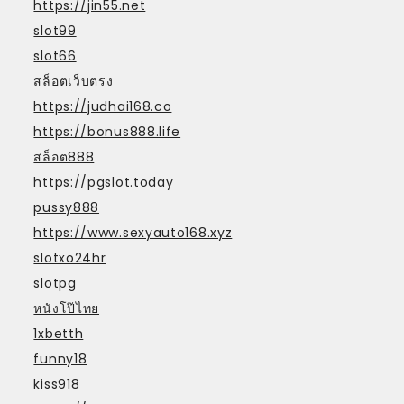
https://jin55.net
slot99
slot66
สล็อตเว็บตรง
https://judhai168.co
https://bonus888.life
สล็อต888
https://pgslot.today
pussy888
https://www.sexyauto168.xyz
slotxo24hr
slotpg
หนังโป๊ไทย
1xbetth
funny18
kiss918