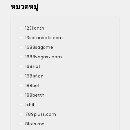
หมวดหมู่
123lionth
13satanbets.com
1688sagame
1688vegasx.com
168slot
168สล็อต
188bet
188betth
1xbit
789pluss.com
8lots.me