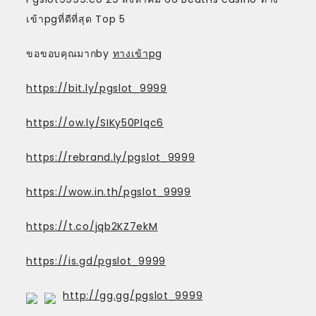
เข้าpgที่ดีที่สุด Top 5
ขอขอบคุณมากby
ทางเข้าpg
https://bit.ly/pgslot_9999
https://ow.ly/SIKy50Plqc6
https://rebrand.ly/pgslot_9999
https://wow.in.th/pgslot_9999
https://t.co/jqb2KZ7ekM
https://is.gd/pgslot_9999
http://gg.gg/pgslot_9999