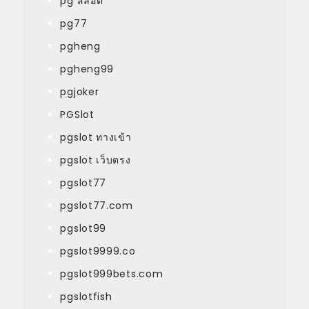
pg สล็อต
pg77
pgheng
pgheng99
pgjoker
PGSlot
pgslot ทางเข้า
pgslot เว็บตรง
pgslot77
pgslot77.com
pgslot99
pgslot9999.co
pgslot999bets.com
pgslotfish