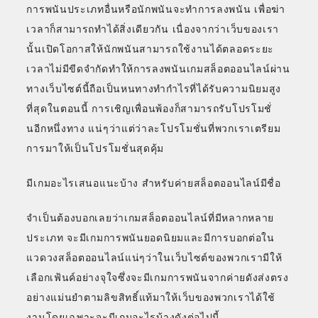
การพนันประเภทอื่นหรือนักพนันจะทำการลงพนัน เพื่อฆ่า
เวลาก็สามารถทำได้สิ่งเดียวกัน เนื่องจากว่าเว็บของเรา
นั้นเปิดโอกาสให้นักพนันสามารถใช้งานได้ตลอดระยะ
เวลาไม่มีขีดจำกัดทำให้การลงพนันเกมสล็อตออนไลน์ผ่าน
ทางเว็บไซต์นี้ถือเป็นหนทางทำกำไรที่ได้รับความนิยมสูง
ที่สุดในตอนนี้ การเชิญเพื่อนพ้องก็สามารถรับโปรโมชั่
นอีกหนึ่งทาง แน่ๆว่าแต่ว่าละโปรโมชั่นที่พวกเราเตรียม
การมาให้เป็นโปรโมชั่นสุดคุ้ม
มีเกมอะไรเสนอแนะบ้าง สำหรับค่ายสล็อตออนไลน์มีชื่อ
จำเป็นต้องบอกเลยว่าเกมสล็อตออนไลน์ที่มีหลากหลาย
ประเภท จะมีเกมการพนันยอดนิยมและมีการบอกต่อใน
แวดวงสล็อตออนไลน์แน่ๆว่าในเว็บไซต์ของพวกเรามีให้
เลือกเฟ้นค์อย่างจุใจซึ่งจะมีเกมการพนันจากค่ายดังส่งตรง
อย่างแม่นยำตามลิขสิทธิ์แท้มาให้เว็บของพวกเราได้ใช้
งานโดยเฉพาะจะมีเกมอะไรบ้างดังต่อไปนี้