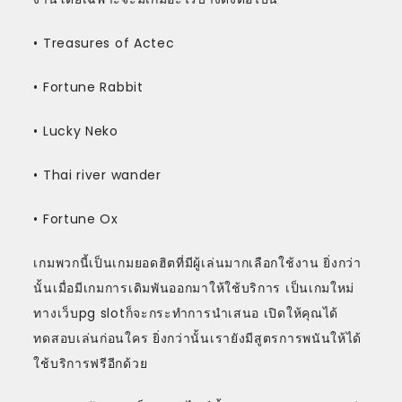
• Treasures of Actec
• Fortune Rabbit
• Lucky Neko
• Thai river wander
• Fortune Ox
เกมพวกนี้เป็นเกมยอดฮิตที่มีผู้เล่นมากเลือกใช้งาน ยิ่งกว่า
นั้นเมื่อมีเกมการเดิมพันออกมาให้ใช้บริการ เป็นเกมใหม่
ทางเว็บpg slotก็จะกระทำการนำเสนอ เปิดให้คุณได้
ทดสอบเล่นก่อนใคร ยิ่งกว่านั้นเรายังมีสูตรการพนันให้ได้
ใช้บริการฟรีอีกด้วย