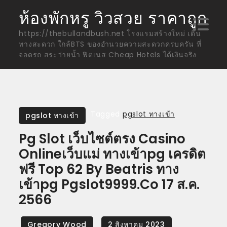
Skip
ห้องพักหรู วิวสวย ราคาถูก
to
https://thebullandbush.net โรงแรมสร้างใหม่ เดิน
content
ทางสะดวก ใกล้BTS ของอำนวยความสะดวกครบครัน ที่
จอดรถ สระว่ายน้ำ ฟิตเนส Cheap Hotels ได้เงินจริง
Tagged
pgslot ทางเข้า
pgslot ทางเข้า
Pg Slot เว็บไซต์ตรง Casino
Onlineเว็บแม่ ทางเข้าpg เครดิต
ฟรี Top 62 By Beatris ทาง
เข้าpg Pgslot9999.co 17 ส.ค.
2566