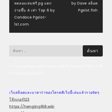
ทดลองเล่นฟรี pg แตก
by Dave สล็อต
ง่ายขึ้น 4 เท่า Top 6 by
Pgslot.fish
Candace Pgslot-
1st.com
ค้นหา
สำหรับ:
การบรรลุเป้าหมายมักมากับการตัดสินใจของเราในเวลาที่
เรารับมันอย่างจริงใจ
เว็บสล็อตและบาคาร่าของโครตดีเว็บนี้เล่นแล้วรวยจัดๆ
โจ๊กเกอร์123
https://hengjing168.wiki