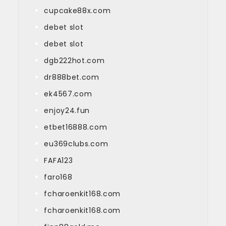
cupcake88x.com
debet slot
debet slot
dgb222hot.com
dr888bet.com
ek4567.com
enjoy24.fun
etbet16888.com
eu369clubs.com
FAFA123
faro168
fcharoenkit168.com
fcharoenkit168.com