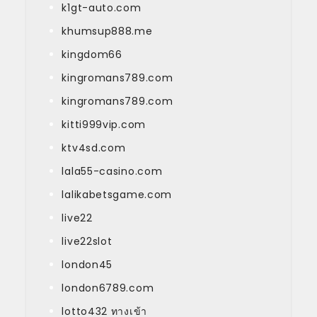
k1gt-auto.com
khumsup888.me
kingdom66
kingromans789.com
kingromans789.com
kitti999vip.com
ktv4sd.com
lala55-casino.com
lalikabetsgame.com
live22
live22slot
london45
london6789.com
lotto432 ทางเข้า