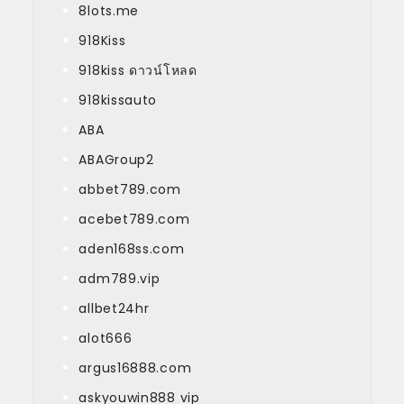
8lots.me
918Kiss
918kiss ดาวน์โหลด
918kissauto
ABA
ABAGroup2
abbet789.com
acebet789.com
aden168ss.com
adm789.vip
allbet24hr
alot666
argus16888.com
askyouwin888 vip