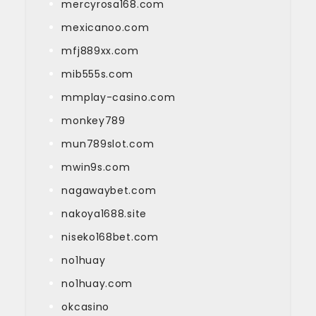
mercyrosa168.com
mexicanoo.com
mfj889xx.com
mib555s.com
mmplay-casino.com
monkey789
mun789slot.com
mwin9s.com
nagawaybet.com
nakoya1688.site
niseko168bet.com
no1huay
no1huay.com
okcasino