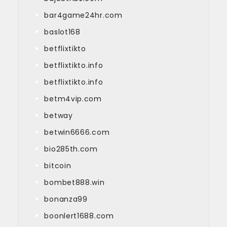
bar4game24hr.com
baslot168
betflixtikto
betflixtikto.info
betflixtikto.info
betm4vip.com
betway
betwin6666.com
bio285th.com
bitcoin
bombet888.win
bonanza99
boonlert1688.com