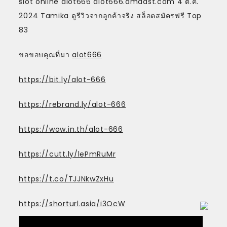
slot online alot666 alot666.amdast.com 4 ต.ค.
2024 Tamika ดูรีวิวจากลูกค้าจริง สล็อตสมัครฟรี Top
83
ขอขอบคุณที่มา
alot666
https://bit.ly/alot-666
https://rebrand.ly/alot-666
https://wow.in.th/alot-666
https://cutt.ly/lePmRuMr
https://t.co/TJJNkwZxHu
https://shorturl.asia/i3OcW