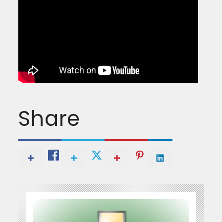
Share