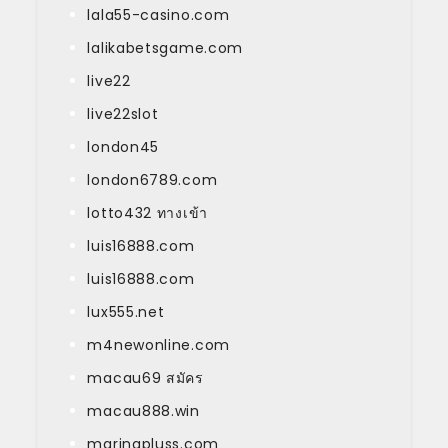
lala55-casino.com
lalikabetsgame.com
live22
live22slot
london45
london6789.com
lotto432 ทางเข้า
luis16888.com
luis16888.com
lux555.net
m4newonline.com
macau69 สมัคร
macau888.win
marinapluss.com