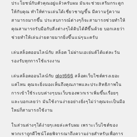
ประโยชน์กับตัวคุณอยู่แล้วครับผม มันจะช่วยเสริมกระดูก
ให้กับคุณ ทำให้ท่านเล่นได้เชี่ยวชาญขึ้น มีความรู้ความ
สามารถมากขึ้น ประสบการณ์ต่างๆก็จะสามารถช่วยทำให้
คุณสามารถรับมือกับสิ่งต่างๆได้ดิบได้ดีขึ้นด้วย บอกเลยว่า
ช่วยทำให้เล่นง่ายดายมากยิ่งขึ้นแน่ๆนะครับ
เล่นสล็อตออนไลน์กับ สล็อต ไม่ผ่านเอเย่นต์ได้แต่ละวัน
รองรับทุกการใช้แรงงาน
เล่นสล็อตออนไลน์กับ
alot666
สล็อตเว็บไซต์ตรงเยอะ
แค่ไหน คุณจะยิ่งมองเห็นถึงคุณภาพและประสิทธิภาพใน
การเข้าใช้ระบบต่างๆบนเว็บของพวกเราเพิ่มขึ้นเรื่อยๆ
และบอกเลยว่า มันใช้งานง่ายอย่างยิ่งๆไม่ว่าคุณจะเป็นมือ
ใหม่ก็สามารถใช้งาน
ในส่วนต่างๆได้ง่ายๆเลยล่ะครับผม เพราะเว็บไซต์ของ
พวกเราถูกดีไซน์โดยพิจารณาถึงความง่ายสำหรับเพื่อการ