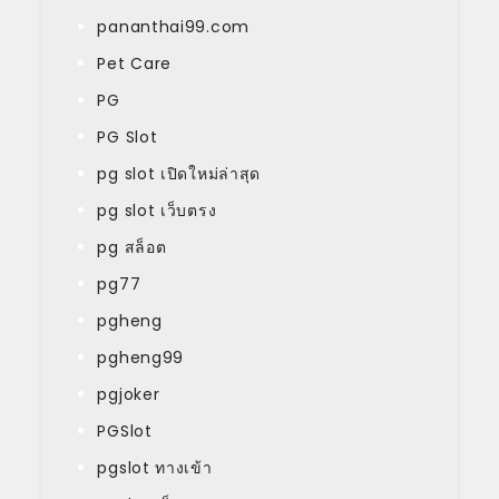
pananthai99.com
Pet Care
PG
PG Slot
pg slot เปิดใหม่ล่าสุด
pg slot เว็บตรง
pg สล็อต
pg77
pgheng
pgheng99
pgjoker
PGSlot
pgslot ทางเข้า