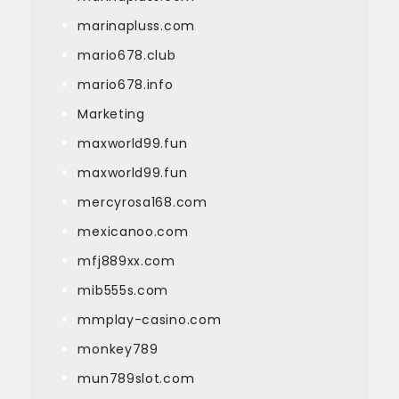
marinapluss.com
mario678.club
mario678.info
Marketing
maxworld99.fun
maxworld99.fun
mercyrosa168.com
mexicanoo.com
mfj889xx.com
mib555s.com
mmplay-casino.com
monkey789
mun789slot.com