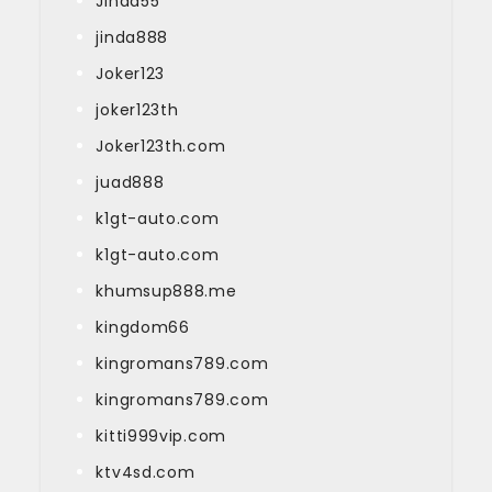
Jinda55
jinda888
Joker123
joker123th
Joker123th.com
juad888
k1gt-auto.com
k1gt-auto.com
khumsup888.me
kingdom66
kingromans789.com
kingromans789.com
kitti999vip.com
ktv4sd.com