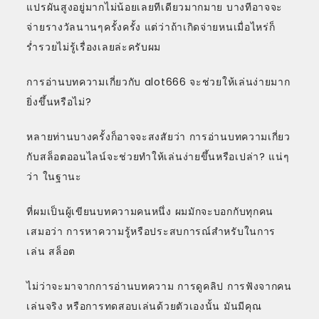
แปรผันสูงอยู่มากไม่น้อยเลยทีเดียวมากมาย บางทีอาจจะ
จ่ายรางวัลนานๆครั้งครั้ง แต่ว่าถ้าเกิดจ่ายหนเมื่อไหร่ก็
ร่ำรวยไม่รู้เรื่องเลยล่ะครับผม
การอ่านบทความเกี่ยวกับ alot666 จะช่วยให้เล่นง่ายมาก
ยิ่งขึ้นหรือไม่?
หลายท่านบางครั้งก็อาจจะสงสัยว่า การอ่านบทความเกี่ยว
กับสล็อตออนไลน์จะช่วยทำให้เล่นง่ายขึ้นหรือเปล่า? แน่ๆ
ว่า ในฐานะ
ที่ผมเป็นผู้เขียนบทความคนหนึ่ง ผมมักจะบอกกับทุกคน
เสมอว่า การหาความรู้หรือประสบการณ์สำหรับในการ
เล่น สล็อต
ไม่ว่าจะมาจากการอ่านบทความ การดูคลิป การฟังจากคน
เล่นจริง หรือการทดสอบเล่นด้วยตัวเองนั้น มันมีคุณ