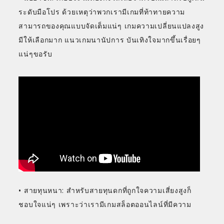
ระดับมือโปร ด้วยเหตุว่าพวกเรามีเกมที่ท้าทายความ
สามารถของคุณแบบจัดเต็มแน่ๆ เกมความเปลี่ยนแปลงสูง
มีให้เลือกมาก แนวเกมนานัปการ บันเทิงใจมากขึ้นเรื่อยๆ
แน่ๆขอรับ
• สายทุนหนา: สำหรับสายทุนดกที่ถูกใจความเสี่ยงสูงก็
ชอบใจแน่ๆ เพราะว่าเรามีเกมสล็อตออนไลน์ที่มีความ