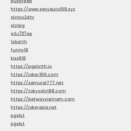
pussy888
https://www.sexyauto168.xyz
slotxo24hr
slotpg
หนังโป๊ไทย
1xbetth
funny18
kiss918
https://pgslotth.io
https://joker356.com
https://samurai777.net
https://tokyoslot88.com
https://betwayvietnam.com
https://jokerasia.net
pgslot
pgslot