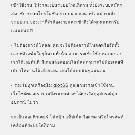
เข้าใช้งาน ไม่ว่าจะเป็นระบบไหนก็ตาม ทั้งยังระบบสมัคร
สมาชิก ระบบโปรโมชั่น ระบบฝากถอน หรือแม้กระทั้ง
ระบบเกมของเราก็จำต้องง่ายและเข้าถึงได้ทุกคนทุกกรุ๊ป
แน่นอนครับ
• ไม่ต้องดาวน์โหลด: คุณจะไม่ต้องดาวน์โหลดหรือจัดตั้ง
แอปพลิเคชั่นใดๆก็ตามทั้งนั้น สามารถเข้าใช้งานเกมของ
เราได้เลยทันที มีเกมสล็อตออนไลน์สนุกๆมากไม่น้อยเลยที
เดียวให้ท่านได้เลือกเล่น เล่นได้แบบฟินๆแน่นอน
• รองรับทุกเครื่องมือ:
alot66
คุณสามารถเข้าใช้งาน
เว็บไซต์ของเรารวมถึงระบบต่างๆได้บนวัสดุอุปกรณ์ทุก
อุปกรณ์ ไม่ว่า
จะเป็นคอมพิวเตอร์ โน้ตบุ๊ก แท็ปเล็ต ไอแพด หรือโทรศัพท์
เคลื่อนที่ระบบใดก็ตาม