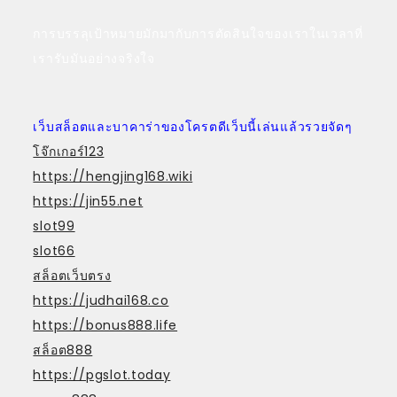
การบรรลุเป้าหมายมักมากับการตัดสินใจของเราในเวลาที่
เรารับมันอย่างจริงใจ
เว็บสล็อตและบาคาร่าของโครตดีเว็บนี้เล่นแล้วรวยจัดๆ
โจ๊กเกอร์123
https://hengjing168.wiki
https://jin55.net
slot99
slot66
สล็อตเว็บตรง
https://judhai168.co
https://bonus888.life
สล็อต888
https://pgslot.today