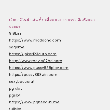
เว็บคาสิโนน่าเล่น ทั้ง
สล็อต
และ
บาคาร่า
ตึงจริงแตก
บ่อยมาก
918kiss
https://www.madoohd.com
sagame
https://joker123auto.com
http://www.movie87hd.com
https://www.pussy888play.com
https://pussy888win.com
sexybaccarat
pg slot
pgslot
https://www.pgheng99.me
fullslot