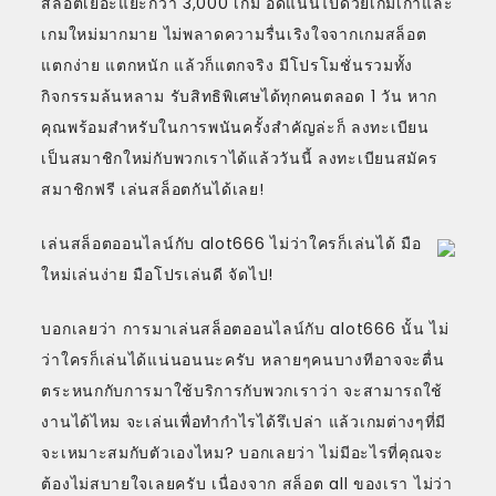
สล็อตเยอะแยะกว่า 3,000 เกม อัดแน่นไปด้วยเกมเก่าและ
เกมใหม่มากมาย ไม่พลาดความรื่นเริงใจจากเกมสล็อต
แตกง่าย แตกหนัก แล้วก็แตกจริง มีโปรโมชั่นรวมทั้ง
กิจกรรมล้นหลาม รับสิทธิพิเศษได้ทุกคนตลอด 1 วัน หาก
คุณพร้อมสำหรับในการพนันครั้งสำคัญล่ะก็ ลงทะเบียน
เป็นสมาชิกใหม่กับพวกเราได้แล้ววันนี้ ลงทะเบียนสมัคร
สมาชิกฟรี เล่นสล็อตกันได้เลย!
เล่นสล็อตออนไลน์กับ alot666 ไม่ว่าใครก็เล่นได้ มือ
ใหม่เล่นง่าย มือโปรเล่นดี จัดไป!
บอกเลยว่า การมาเล่นสล็อตออนไลน์กับ alot666 นั้น ไม่
ว่าใครก็เล่นได้แน่นอนนะครับ หลายๆคนบางทีอาจจะตื่น
ตระหนกกับการมาใช้บริการกับพวกเราว่า จะสามารถใช้
งานได้ไหม จะเล่นเพื่อทำกำไรได้รึเปล่า แล้วเกมต่างๆที่มี
จะเหมาะสมกับตัวเองไหม? บอกเลยว่า ไม่มีอะไรที่คุณจะ
ต้องไม่สบายใจเลยครับ เนื่องจาก สล็อต all ของเรา ไม่ว่า