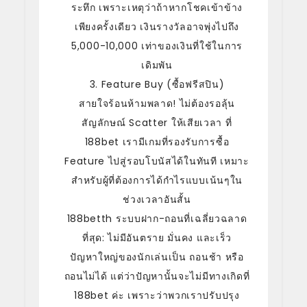
ระทึก เพราะเหตุว่าถ้าหากโชคเข้าข้าง
เพียงครั้งเดียว เงินรางวัลอาจพุ่งไปถึง
5,000-10,000 เท่าของเงินที่ใช้ในการ
เดิมพัน
3. Feature Buy (ซื้อฟรีสปิน)
สายใจร้อนห้ามพลาด! ไม่ต้องรอลุ้น
สัญลักษณ์ Scatter ให้เสียเวลา ที่
188bet เรามีเกมที่รองรับการซื้อ
Feature ไปสู่รอบโบนัสได้ในทันที เหมาะ
สำหรับผู้ที่ต้องการได้กำไรแบบเน้นๆใน
ช่วงเวลาอันสั้น
188betth ระบบฝาก-ถอนที่เฉลี่ยวฉลาด
ที่สุด: ไม่มีอันตราย มั่นคง และเร็ว
ปัญหาใหญ่ของนักเล่นเป็น ถอนช้า หรือ
ถอนไม่ได้ แต่ว่าปัญหานั้นจะไม่มีทางเกิดที่
188bet ค่ะ เพราะว่าพวกเราปรับปรุง