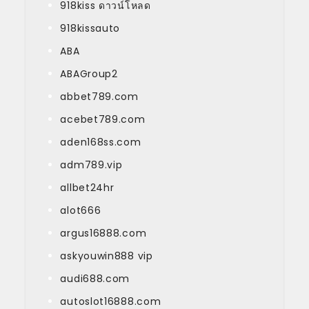
918kiss ดาวน์โหลด
918kissauto
ABA
ABAGroup2
abbet789.com
acebet789.com
aden168ss.com
adm789.vip
allbet24hr
alot666
argus16888.com
askyouwin888 vip
audi688.com
autoslot16888.com