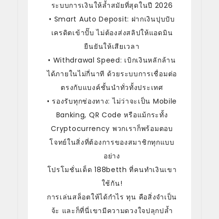
ระบบการเงินให้ล้ำสมัยที่สุดในปี 2026
• Smart Auto Deposit: ฝากเงินปุบปับ
เครดิตเข้าปั๊บ ไม่ต้องส่งสลิปให้แอดมิน
ยืนยันให้เสียเวลา
• Withdrawal Speed: เบิกเงินหลักล้าน
ได้ภายในไม่กี่นาที ด้วยระบบการเชื่อมต่อ
ตรงกับแบงค์ชั้นนำทั่วทั้งประเทศ
• รองรับทุกช่องทาง: ไม่ว่าจะเป็น Mobile
Banking, QR Code หรือแม้กระทั้ง
Cryptocurrency พวกเราก็พร้อมตอบ
โจทย์ในสิ่งที่ต้องการของสมาชิกทุกแบบ
อย่าง
โปรโมชั่นเด็ด 188betth ที่คนทำเงินเขา
ใช้กัน!
การเล่นสล็อตให้ได้กำไร ทุน คือสิ่งจำเป็น
จ้ะ และก็ที่นี่เขามีความดวงใจปลุกปล้ำ