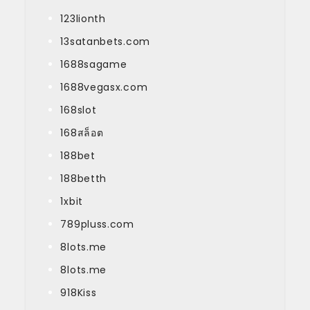
123lionth
13satanbets.com
1688sagame
1688vegasx.com
168slot
168สล็อต
188bet
188betth
1xbit
789pluss.com
8lots.me
8lots.me
918Kiss