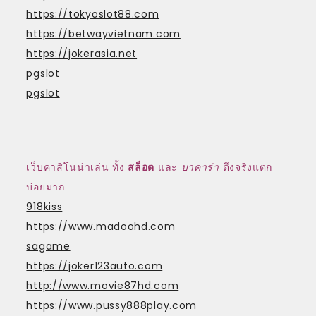
https://tokyoslot88.com
https://betwayvietnam.com
https://jokerasia.net
pgslot
pgslot
เว็บคาสิโนน่าเล่น ทั้ง
สล็อต
และ
บาคาร่า
ตึงจริงแตก
บ่อยมาก
918kiss
https://www.madoohd.com
sagame
https://joker123auto.com
http://www.movie87hd.com
https://www.pussy888play.com