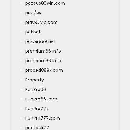
pgzeus88win.com
pgสล็อต
play97vip.com
pokbet
power999.net
premium66.info
premium66.info
proded888x.com
Property
PunPro66
PunPro66.com
PunPro777
PunPro777.com
puntaek77