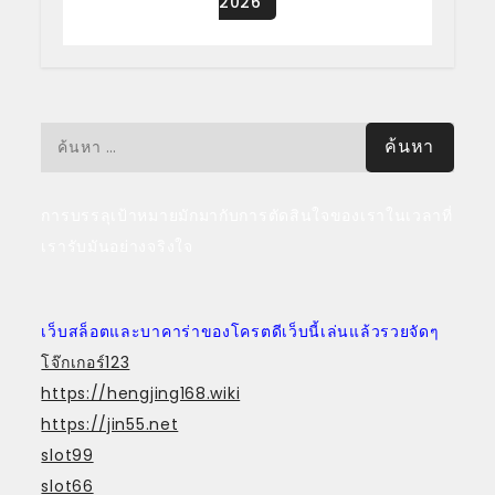
ค้นหา
สำหรับ:
การบรรลุเป้าหมายมักมากับการตัดสินใจของเราในเวลาที่
เรารับมันอย่างจริงใจ
เว็บสล็อตและบาคาร่าของโครตดีเว็บนี้เล่นแล้วรวยจัดๆ
โจ๊กเกอร์123
https://hengjing168.wiki
https://jin55.net
slot99
slot66