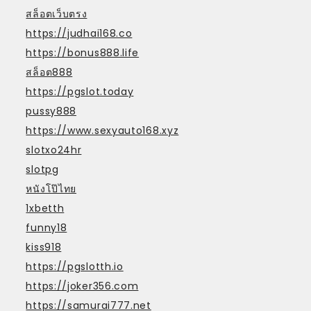
สล็อตเว็บตรง
https://judhai168.co
https://bonus888.life
สล็อต888
https://pgslot.today
pussy888
https://www.sexyauto168.xyz
slotxo24hr
slotpg
หนังโป๊ไทย
1xbetth
funny18
kiss918
https://pgslotth.io
https://joker356.com
https://samurai777.net