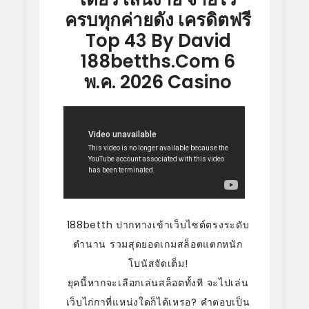
ครบทุกค่ายดัง เครดิตฟรี
Top 43 By David
188betths.com 6
พ.ค. 2026 Casino
188betth ปากทางเข้าเว็บไซต์ตรงระดับ
ตำนาน รวมสุดยอดเกมสล็อตแตกหนัก
โบนัสจัดเต็ม!
ยุคนี้หากจะเลือกเล่นสล็อตทั้งที จะไปเล่น
เว็บไก่กาที่แหน่งใดก็ได้เหรอ? คำตอบเป็น