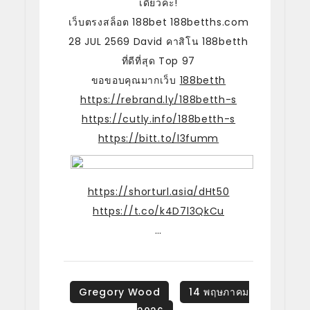
เดียวค่ะ!
เว็บตรงสล็อต 188bet 188betths.com
28 JUL 2569 David คาสิโน 188betth
ที่ดีที่สุด Top 97
ขอขอบคุณมากเว็บ
188betth
https://rebrand.ly/188betth-s
https://cutly.info/188betth-s
https://bitt.to/l3fumm
https://shorturl.asia/dHt50
https://t.co/k4D7l3QkCu
…