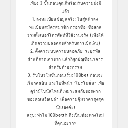
เพียง 3 ขั้นตอนคุณก็พร้อมรับความมั่งมี
แล้ว
1. ลงทะเบียนข้อมูลจริง: ไปสู่หน้าลง
ทะเบียนสมัครสมาชิก กรอกชื่อ-ชื่อสกุล
รวมทั้งเบอร์โทรศัพท์ที่ใช้งานจริง (เพื่อให้
เกิดความปลอดภัยสำหรับการเบิกเงิน)
2. ตั้งค่าระบบความปลอดภัย: ระบุรหัส
ผ่านที่คาดเดายาก แล้วก็ผูกบัญชีธนาคาร
สำหรับทำธุรกรรม
3. รับโปรโมชั่นก่อนเริ่ม:
188bet
ก่อนจะ
เริ่มกดสปิน แวะไปที่หน้า “โปรโมชั่น” เพื่อ
ดูว่ามีโบนัสไหนที่เหมาะสมกับยอดฝาก
ของคุณหรือเปล่า เพื่อความคุ้มราคาสูงสุด
นั่นเองค่ะ!
สรุป: ทำไม 188betth ถึงเป็นช่องทางใหม่
ที่คุณอยาก?