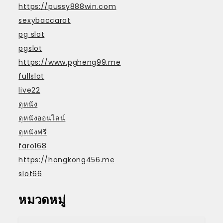
https://pussy888win.com
sexybaccarat
pg slot
pgslot
https://www.pgheng99.me
fullslot
live22
ดูหนัง
ดูหนังออนไลน์
ดูหนังฟรี
faro168
https://hongkong456.me
slot66
หมวดหมู่