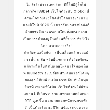
ไม่ จ้ะ! เพราะเหตุว่านาทีนี้ไม่มีผู้ใดไม่
กล่าวถึง
188bet
เว็บไซต์ระดับ Global ที่
ครองใจนักเสี่ยงโชคทั่วโลกมาอย่างนาน
และก็ในปี 2026 นี้ เขากลับมาทวงบัลลังก์
ด้วยการอัปเกรดระบบใหม่ทั้งผอง กลาย
เป็นสวรรค์ของคู่รักสล็อตที่ย้ำการ ทำกำไร
โดยเฉพาะอย่างยิ่ง!
ถ้าเกิดคุณเบื่อกับการปั่นสล็อตแล้วเจอแม้
กระนั้น เกลือ หรือปั่นจนกระทั่งมือหงิกงอ
แม้กระนั้นโบนัสไม่เคยโผล่มาให้มองเห็น
ที่ 188betth จะเปลี่ยนประสบการณ์เดิมๆ
ของคุณให้เปลี่ยนเป็นความตื่นเต้นในทุก
วินาที เพราะที่นี่เป็น เว็บไซต์ตรงไม่ผ่าน
เอเย่นต์ ที่เก็บรวบรวมเฉพาะเกมสล็อตค่า
RTP สูงปรี๊ด แตกง่ายแตกหนักจนกระทั่ง
จำเป็นต้องร้องขอชีวิต พร้อมระบบความ