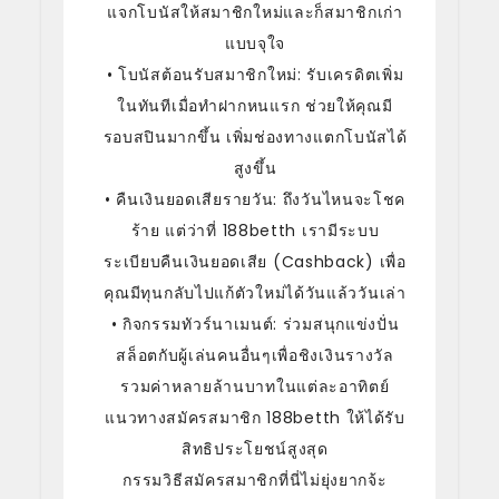
แจกโบนัสให้สมาชิกใหม่และก็สมาชิกเก่า
แบบจุใจ
• โบนัสต้อนรับสมาชิกใหม่: รับเครดิตเพิ่ม
ในทันทีเมื่อทำฝากหนแรก ช่วยให้คุณมี
รอบสปินมากขึ้น เพิ่มช่องทางแตกโบนัสได้
สูงขึ้น
• คืนเงินยอดเสียรายวัน: ถึงวันไหนจะโชค
ร้าย แต่ว่าที่ 188betth เรามีระบบ
ระเบียบคืนเงินยอดเสีย (Cashback) เพื่อ
คุณมีทุนกลับไปแก้ตัวใหม่ได้วันแล้ววันเล่า
• กิจกรรมทัวร์นาเมนต์: ร่วมสนุกแข่งปั่น
สล็อตกับผู้เล่นคนอื่นๆเพื่อชิงเงินรางวัล
รวมค่าหลายล้านบาทในแต่ละอาทิตย์
แนวทางสมัครสมาชิก 188betth ให้ได้รับ
สิทธิประโยชน์สูงสุด
กรรมวิธีสมัครสมาชิกที่นี่ไม่ยุ่งยากจ้ะ