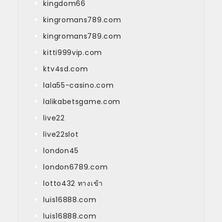
kingdom66
kingromans789.com
kingromans789.com
kitti999vip.com
ktv4sd.com
lala55-casino.com
lalikabetsgame.com
live22
live22slot
london45
london6789.com
lotto432 ทางเข้า
luis16888.com
luis16888.com