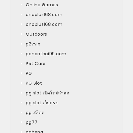
Online Games
onoplus168.com
onoplus168.com
Outdoors
p2vvip
pananthai99.com
Pet Care
PG
PG Slot
pg slot เปิดใหม่ล่าสุด
pg slot เว็บตรง
pg สล็อต
pg77
pgheng