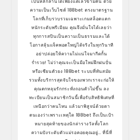
เป็นหลักล้านได้เพียงแต่เลวข้ามคืน ด้วย
ความเป็นเว็บไซต์ 188bet ตรงมาตรฐาน
โลกที่เก็บรวบรวมเฉพาะเกมสล็อตแตก
หนักระดับพรีเมียม คุณจึงมั่นใจได้เลยว่า
ทุกการสปินเป็นความเป็นธรรมและได้
โอกาสลุ้นแจ็คพอตใหญ่ได้จริงในทุกวินาที
อย่าปล่อยให้ความไม่แน่ใจมากีดกั้น
ร่ำรวย! ไม่ว่าคุณจะเป็นมือใหม่ฝึกฝนปั่น
หรือเซียนตัวยง 188bet ระบบที่ทันสมัย
รวมทั้งบริการสุดจับใจของพวกเราจะก่อให้
คุณตกหลุมรักกระทั่งถอนตัวไม่ขึ้น ลง
ทะเบียนเป็นสมาชิกวันนี้เพื่อรับสิทธิพิเศษที่
เหนือกว่าคนไหน แล้วมาพิสูจน์ด้วยตา
ตนเองว่าเพราะเหตุใด 188bet ถึงเป็นเป้า
หมายสุดท้ายของนักล่ารางวัลทั้งโลก
ความปังระดับตัวแม่รอคอยคุณอยู่… ที่นี่ที่