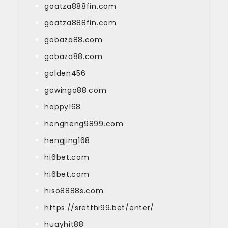
goatza888fin.com
goatza888fin.com
gobaza88.com
gobaza88.com
golden456
gowingo88.com
happy168
hengheng9899.com
hengjing168
hi6bet.com
hi6bet.com
hiso8888s.com
https://sretthi99.bet/enter/
huayhit88