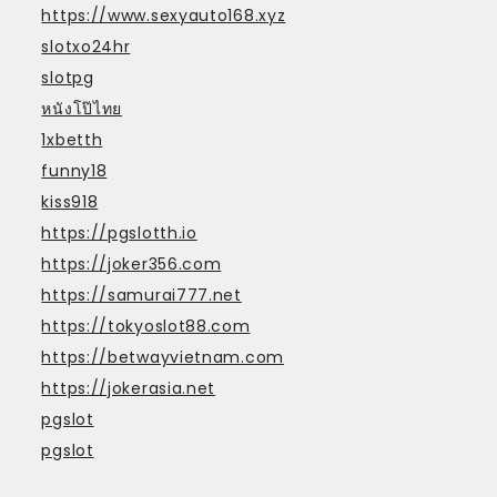
https://www.sexyauto168.xyz
slotxo24hr
slotpg
หนังโป๊ไทย
1xbetth
funny18
kiss918
https://pgslotth.io
https://joker356.com
https://samurai777.net
https://tokyoslot88.com
https://betwayvietnam.com
https://jokerasia.net
pgslot
pgslot