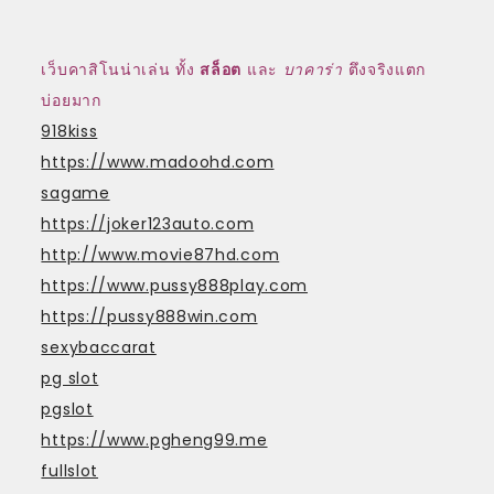
เว็บคาสิโนน่าเล่น ทั้ง
สล็อต
และ
บาคาร่า
ตึงจริงแตก
บ่อยมาก
918kiss
https://www.madoohd.com
sagame
https://joker123auto.com
http://www.movie87hd.com
https://www.pussy888play.com
https://pussy888win.com
sexybaccarat
pg slot
pgslot
https://www.pgheng99.me
fullslot