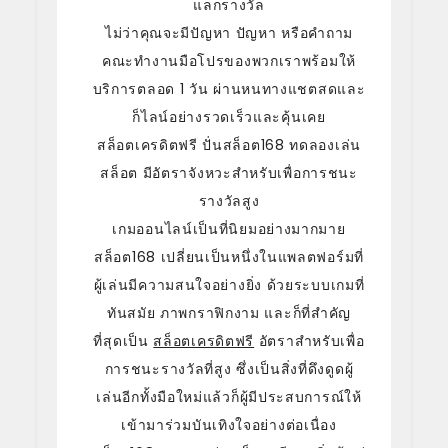
แลกรางวัล
ไม่ว่าคุณจะมีปัญหา ปัญหา หรือคำถาม
คณะทำงานมือโปรของพวกเราพร้อมให้
บริการตลอด 1 วัน ผ่านหนทางแชตสดและ
ก็ไลน์อย่างรวดเร็วและคุ้นเคย
สล็อตเครดิตฟรี ปั่นสล็อต168 ทดลองเล่น
สล็อต มีอัตราจังหวะสำหรับเพื่อการชนะ
รางวัลสูง
เกมออนไลน์เป็นที่นิยมอย่างมากมาย
สล็อต168 เปลี่ยนเป็นหนึ่งในแพลตฟอร์มที่
ผู้เล่นมีความสนใจอย่างยิ่ง ด้วยระบบเกมที่
ทันสมัย ภาพกราฟิกงาม และก็ที่สำคัญ
ที่สุดเป็น
สล็อตเครดิตฟรี
อัตราสำหรับเพื่อ
การชนะรางวัลที่สูง ซึ่งเป็นสิ่งที่ดึงดูดผู้
เล่นอีกทั้งมือใหม่แล้วก็ผู้มีประสบการณ์ให้
เข้ามาร่วมบันเทิงใจอย่างต่อเนื่อง