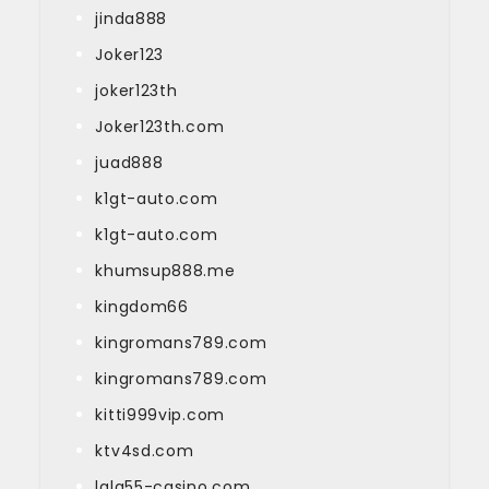
jinda888
Joker123
joker123th
Joker123th.com
juad888
k1gt-auto.com
k1gt-auto.com
khumsup888.me
kingdom66
kingromans789.com
kingromans789.com
kitti999vip.com
ktv4sd.com
lala55-casino.com