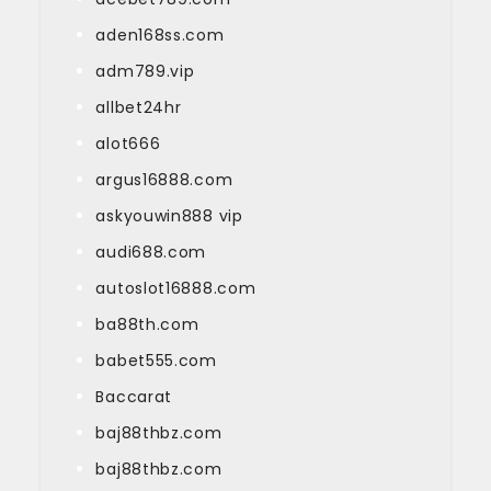
aden168ss.com
adm789.vip
allbet24hr
alot666
argus16888.com
askyouwin888 vip
audi688.com
autoslot16888.com
ba88th.com
babet555.com
Baccarat
baj88thbz.com
baj88thbz.com