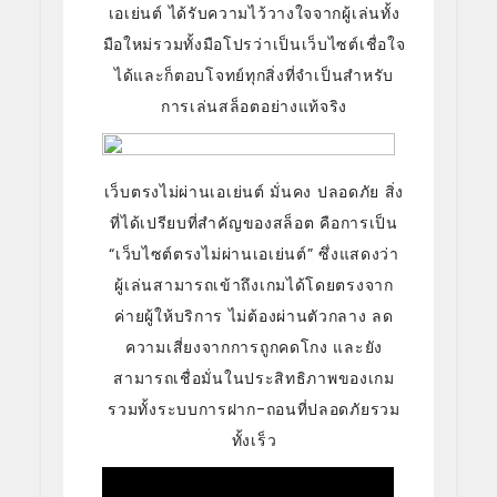
เอเย่นต์ ได้รับความไว้วางใจจากผู้เล่นทั้ง
มือใหม่รวมทั้งมือโปรว่าเป็นเว็บไซต์เชื่อใจ
ได้และก็ตอบโจทย์ทุกสิ่งที่จำเป็นสำหรับ
การเล่นสล็อตอย่างแท้จริง
เว็บตรงไม่ผ่านเอเย่นต์ มั่นคง ปลอดภัย สิ่ง
ที่ได้เปรียบที่สำคัญของสล็อต คือการเป็น
“เว็บไซต์ตรงไม่ผ่านเอเย่นต์” ซึ่งแสดงว่า
ผู้เล่นสามารถเข้าถึงเกมได้โดยตรงจาก
ค่ายผู้ให้บริการ ไม่ต้องผ่านตัวกลาง ลด
ความเสี่ยงจากการถูกคดโกง และยัง
สามารถเชื่อมั่นในประสิทธิภาพของเกม
รวมทั้งระบบการฝาก-ถอนที่ปลอดภัยรวม
ทั้งเร็ว