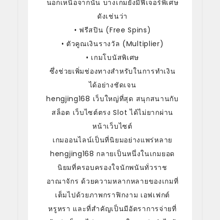
นอกเหนือจากนั้น บางเกมยังมีฟีเจอร์พิเศษ
ดังเช่นว่า
• ฟรีสปิน (Free Spins)
• ตัวคูณเงินรางวัล (Multiplier)
• เกมโบนัสพิเศษ
ซึ่งช่วยเพิ่มช่องทางสำหรับในการทำเงิน
ได้อย่างชัดเจน
hengjing168 เว็บใหญ่ที่สุด สนุกสนานกับ
สล็อต เว็บไซต์ตรง Slot ได้ไม่ยากผ่าน
หน้าเว็บไซต์
เกมออนไลน์เป็นที่นิยมอย่างแพร่หลาย
hengjing168 กลายเป็นหนึ่งในเกมยอด
นิยมที่ครอบครองใจนักพนันทั่วราช
อาณาจักร ด้วยความหลากหลายของเกมที่
เต็มไปด้วยภาพกราฟิกงาม เอฟเฟกต์
หรูหรา และที่สำคัญเป็นมีอัตราการจ่ายที่