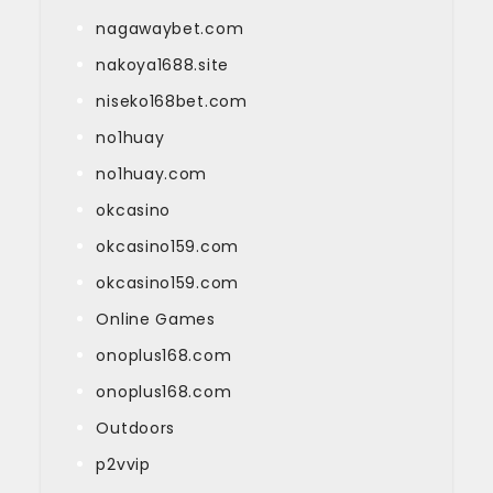
nagawaybet.com
nakoya1688.site
niseko168bet.com
no1huay
no1huay.com
okcasino
okcasino159.com
okcasino159.com
Online Games
onoplus168.com
onoplus168.com
Outdoors
p2vvip