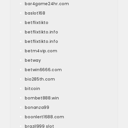
bar4game24hr.com
baslot168
betflixtikto
betflixtikto.info
betflixtikto.info
betm4vip.com
betway
betwin6666.com
bio285th.com
bitcoin
bombet888.win
bonanza99
boonlert1688.com
brazil999 slot