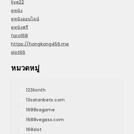
live22
ดูหนัง
ดูหนังออนไลน์
ดูหนังฟรี
faro168
https://hongkong456.me
slot66
หมวดหมู่
123lionth
13satanbets.com
1688sagame
1688vegasx.com
168slot