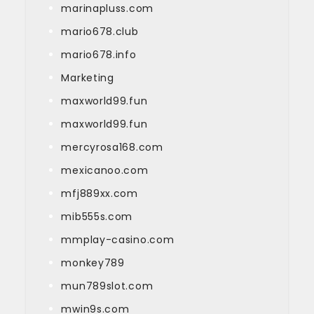
marinapluss.com
mario678.club
mario678.info
Marketing
maxworld99.fun
maxworld99.fun
mercyrosa168.com
mexicanoo.com
mfj889xx.com
mib555s.com
mmplay-casino.com
monkey789
mun789slot.com
mwin9s.com