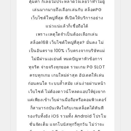
คุ้มค่า ก็เลยไม่ประหลาดใจเลยว่าทำไมผู้
เล่นมากมายถึงเลือกเล่นกับ สล็อตPG
เว็บไซต์ใหญ่ที่สุด ที่เปิดให้บริการอย่าง
แน่วแน่แล้วก็เชื่อถือได้
เพราะเหตุใดจำเป็นต้องเลือกเล่น
สล็อต168 เว็บไซต์ใหญ่ที่สุด? มั่นคง ไม่
เป็นอันตราย 100% เว็บตรงจากบริษัทแม่
ไม่มีผ่านเอเย่นต์ หมดปัญหาหัวข้อการ
ทุจริต จ่ายจริงทุกยอด รวมเกม PG SLOT
ครบทุกเกม เกมใหม่ล่าสุด อัปเดตให้เล่น
ก่อนคนใด ระบบล้ำสมัย เล่นง่ายผ่านหน้า
เว็บไซต์ ไม่ต้องดาวน์โหลดแอปให้ยุ่งยาก
แค่เพียงเข้าเว็บผ่านมือถือหรือคอมพิวเตอร์
ก็สามารถบันเทิงใจกับเกมสล็อตได้ทันที
รองรับทั้งยัง iOS รวมทั้ง Android โปรโม
ชั่นจัดเต็ม แจกโบนัสทุกวี่ทุกวัน ไม่ว่าจะ