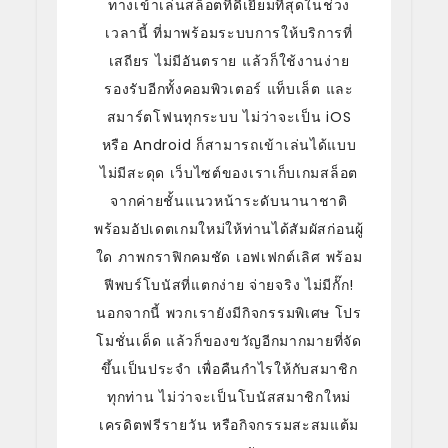
ทางเข้าเล่นสล็อตที่ดีเยี่ยมที่สุดในช่วง
เวลานี้ ที่มาพร้อมระบบการให้บริการที่
เสถียร ไม่มีอันตราย แล้วก็ใช้งานง่าย
รองรับอีกทั้งคอมพิวเตอร์ แท็บเล็ต และ
สมาร์ตโฟนทุกระบบ ไม่ว่าจะเป็น iOS
หรือ Android ก็สามารถเข้าเล่นได้แบบ
ไม่มีสะดุด เว็บไซต์ของเราเก็บเกมสล็อต
จากค่ายชั้นแนวหน้าระดับนานาชาติ
พร้อมอัปเดตเกมใหม่ให้ท่านได้สัมผัสก่อนผู้
ใด ภาพกราฟิกคมชัด เอฟเฟกต์เลิศ พร้อม
ฟีพบร์โบนัสที่แตกง่าย จ่ายจริง ไม่มีกั๊ก!
นอกจากนี้ พวกเรายังมีกิจกรรมพิเศษ โปร
โมชั่นเด็ด แล้วก็ของขวัญอีกมากมายที่จัด
ขึ้นเป็นประจำ เพื่อคืนกำไรให้กับสมาชิก
ทุกท่าน ไม่ว่าจะเป็นโบนัสสมาชิกใหม่
เครดิตฟรีรายวัน หรือกิจกรรมสะสมแต้ม