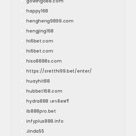
gowingo88.com
happy168
hengheng9899.com
hengjing168
hi6bet.com
hi6bet.com
hiso8888s.com
https://sretthi99.bet/enter/
huayhit88
hubbet168.com
hydra888 เครดิตฟรี
ib888pro.bet
infyplus888.info
Jinda55