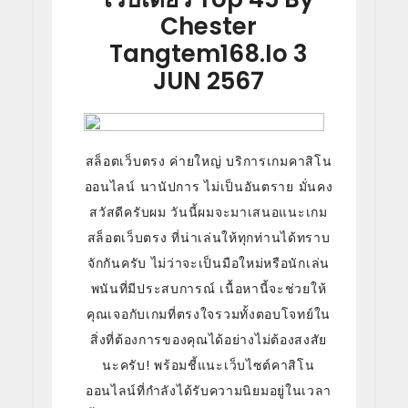
Chester
Tangtem168.io 3
JUN 2567
สล็อตเว็บตรง ค่ายใหญ่ บริการเกมคาสิโน
ออนไลน์ นานัปการ ไม่เป็นอันตราย มั่นคง
สวัสดีครับผม วันนี้ผมจะมาเสนอแนะเกม
สล็อตเว็บตรง ที่น่าเล่นให้ทุกท่านได้ทราบ
จักกันครับ ไม่ว่าจะเป็นมือใหม่หรือนักเล่น
พนันที่มีประสบการณ์ เนื้อหานี้จะช่วยให้
คุณเจอกับเกมที่ตรงใจรวมทั้งตอบโจทย์ใน
สิ่งที่ต้องการของคุณได้อย่างไม่ต้องสงสัย
นะครับ! พร้อมชี้แนะเว็บไซต์คาสิโน
ออนไลน์ที่กำลังได้รับความนิยมอยู่ในเวลา