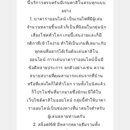
นี้บริการครบครันมีเกมคาสิโนครบทุกแบบ
อย่าง
1. บาคาร่าออนไลน์ เป็นเกมไพ่ที่มีผู้เล่น
จำนวนหลายชิ้นแล้วก็เป็นที่นิยมในกลุ่มนัก
เสี่ยงโชคทั่วโลก เกมนี้เล่นง่ายและก็มี
กติกาที่เข้าใจง่าย ทำให้เป็นเกมที่เหมาะกับ
ทุกคนที่อยากได้เริ่มต้นเล่นคาสิโน
ออนไลน์ การเล่นบาคาร่าออนไลน์นั้นมี
ข้อดีหลายประการ ยกตัวอย่างเช่น ความ
สบายสบายที่คุณสามารถเล่นจากที่บ้าน
หรือที่แห่งใดก็ได้ทั่วโลก รวมทั้งโบนัสแล้ว
ก็โปรโมชั่นที่มากมายซึ่งมักจะมีให้ใน
เว็บไซต์คาสิโนออนไลน์ กลุ่มนี้ทำให้บาคา
ร่าออนไลน์เป็นช่องทางที่น่าสนใจสำหรับ
ผู้เล่นหลายท่านครับ
2. สล็อต168 มีหลากหลายธีมรวมทั้ง