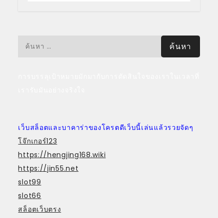
ค้นหา
สำหรับ:
การบรรลุเป้าหมายมักมากับการตัดสินใจของเราในเวลาที่
เรารับมันอย่างจริงใจ
เว็บสล็อตและบาคาร่าของโครตดีเว็บนี้เล่นแล้วรวยจัดๆ
โจ๊กเกอร์123
https://hengjing168.wiki
https://jin55.net
slot99
slot66
สล็อตเว็บตรง