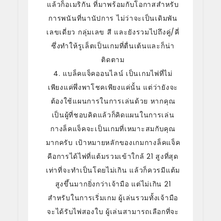
แล้วก็อเมริกัน ที่มาพร้อมกับโอกาสสำหรับ
การพนันที่นานัปการ ไม่ว่าจะเป็นเดิมพัน
เลขเดี่ยว กลุ่มเลข สี และยังรวมไปถึงคู่/คี่
ซึ่งทำให้รูเล็ตเป็นเกมที่ตื่นเต้นและก็น่า
ติดตาม
4. แบล็คแจ็คออนไลน์ เป็นเกมไพ่ที่ไม่
เพียงแค่พึ่งพาโชคเพียงแค่นั้น แต่ว่ายังจะ
ต้องใช้แผนการในการเล่นด้วย หากคุณ
เป็นผู้ที่ชอบคิดแล้วก็คิดแผนในการเล่น
กางล็คแจ็คจะเป็นเกมที่เหมาะสมกับคุณ
มากครับ เป้าหมายหลักของเกมกางล็คแจ็ค
คือการได้ไพ่ที่แต้มรวมเข้าใกล้ 21 สูงที่สุด
เท่าที่จะทำเป็นโดยไม่เกิน แล้วก็ควรมีแต้ม
สูงขึ้นมากยิ่งกว่าเจ้ามือ แต่ไม่เกิน 21
สำหรับในการเริ่มเกม ผู้เล่นรวมทั้งเจ้ามือ
จะได้รับไพ่สองใบ ผู้เล่นสามารถเลือกที่จะ