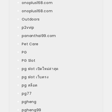
onoplus168.com
onoplus168.com
Outdoors
p2vvip
pananthai99.com
Pet Care
PG
PG Slot
pg slot เปิดใหม่ล่าสุด
pg slot เว็บตรง
pg สล็อต
pg77
pgheng
pgheng99