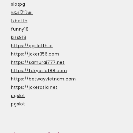
slotpg
หนังโป๊ไทย
1xbetth
funny18
kiss918
https://pgslotth.io
https://joker356.com
https://samurai777.net
https://tokyoslot88.com
https://betwayvietnam.com
https://jokerasia.net
pgslot
pgslot