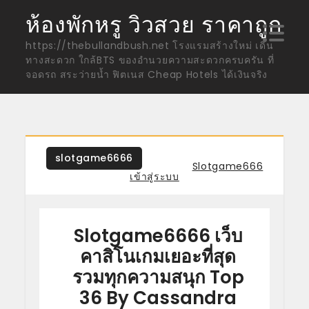
Skip
ห้องพักหรู วิวสวย ราคาถูก
to
https://thebullandbush.net โรงแรมสร้างใหม่ เดิน
content
ทางสะดวก ใกล้BTS ของอำนวยความสะดวกครบครัน ที่
จอดรถ สระว่ายน้ำ ฟิตเนส Cheap Hotels ได้เงินจริง
slotgame6666
Tagged
Slotgame666
เข้าสู่ระบบ
Slotgame6666 เว็บ
คาสิโนเกมเยอะที่สุด
รวมทุกความสนุก Top
36 By Cassandra