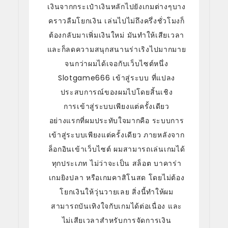
เงินจากกระเป๋าเงินหลักไปยังเกมต่างๆบาง
คราวลืมโยกเงิน เล่นไปไม่ถึงครึ่งชั่วโมงก็
ต้องกลับมาเพิ่มเงินใหม่ มันทำให้เสียเวลา
และก็ลดความสนุกสนานร่าเริงไปมากมาย
จนกว่าผมได้เจอกับเว็บไซต์หนึ่ง
Slotgame666 เข้าสู่ระบบ ที่แปลง
ประสบการณ์ของผมไปโดยสิ้นเชิง
การเข้าสู่ระบบเพียงแต่ครั้งเดียว
อย่างแรกที่ผมประทับใจมากคือ ระบบการ
เข้าสู่ระบบเพียงแต่ครั้งเดียว ภายหลังจาก
ล็อกอินเข้าเว็บไซต์ ผมสามารถเล่นเกมได้
ทุกประเภท ไม่ว่าจะเป็น สล็อต บาคาร่า
เกมยิงปลา หรือเกมคาสิโนสด โดยไม่ต้อง
โยกเงินให้วุ่นวายเลย สิ่งนี้ทำให้ผม
สามารถบันเทิงใจกับเกมได้ต่อเนื่อง และ
ไม่เสียเวลาสำหรับการจัดการเงิน