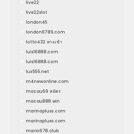
live22
live22slot
london45
london6789.com
lotto432 ทางเข้า
luis16888.com
luis16888.com
lux555.net
m4newonline.com
macau69 สมัคร
macau888.win
marinapluss.com
marinapluss.com
mario678.club