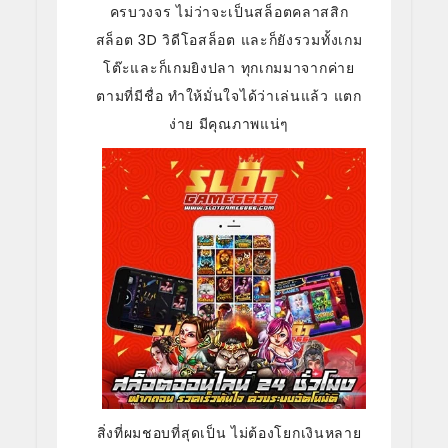
ครบวงจร ไม่ว่าจะเป็นสล็อตคลาสสิก
สล็อต 3D วิดีโอสล็อต และก็ยังรวมทั้งเกม
โต๊ะและก็เกมยิงปลา ทุกเกมมาจากค่าย
ตามที่มีชื่อ ทำให้มั่นใจได้ว่าเล่นแล้ว แตก
ง่าย มีคุณภาพแน่ๆ
สิ่งที่ผมชอบที่สุดเป็น ไม่ต้องโยกเงินหลาย