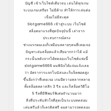
บัญชี เข้าเว็บไซต์เดียวจบ เล่นได้ทุกเกม
ระบบเกมเสถียร ไม่มีค้าง ทำให้การเล่นต่อ
เนื่องไม่มีสะดุด
Slotgame666 เข้าสู่ระบบ เว็บไซต์
สล็อตมาแรงที่สุดปัจจุบันนี้ เล่าจาก
ประสบการณ์ตรง
ช่วงแรกผมเองก็เหมือนหลายๆคนที่เคยเจอ
ปัญหาเล่นสล็อตแล้วเสียมากกว่าได้ แม้
กระนั้นหลังจากได้ทดลองเว็บไซต์แห่งนี้
slotgame6666 ผมพินิจได้แจ่มแจ้งเลย
ว่า อัตราการแจกโบนัสและก็แจ็คพอตสูง
ขึ้นยิ่งกว่าที่เคยเจอ เกมมีความหลากหลาย
ทั้งสล็อตคลาสสิก 3 รีล และก็สล็อตวิดีโอ
5 รีลที่มีฟีพบร์พิเศษจำนวนมาก
สิ่งที่ประทับหัวใจที่สุดเป็นระบบทดสอบ
เล่นฟรีแล้วก็เครดิตฟรี ผมสามารถทดลอง