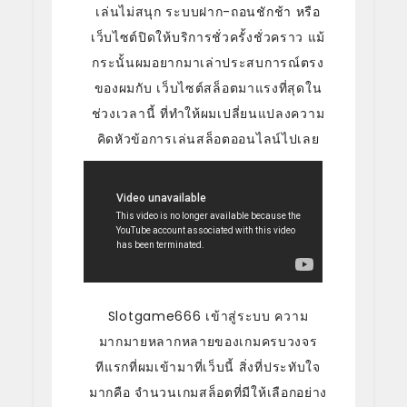
เล่นไม่สนุก ระบบฝาก-ถอนชักช้า หรือ
เว็บไซต์ปิดให้บริการชั่วครั้งชั่วคราว แม้
กระนั้นผมอยากมาเล่าประสบการณ์ตรง
ของผมกับ เว็บไซต์สล็อตมาแรงที่สุดใน
ช่วงเวลานี้ ที่ทำให้ผมเปลี่ยนแปลงความ
คิดหัวข้อการเล่นสล็อตออนไลน์ไปเลย
Slotgame666 เข้าสู่ระบบ ความ
มากมายหลากหลายของเกมครบวงจร
ทีแรกที่ผมเข้ามาที่เว็บนี้ สิ่งที่ประทับใจ
มากคือ จำนวนเกมสล็อตที่มีให้เลือกอย่าง