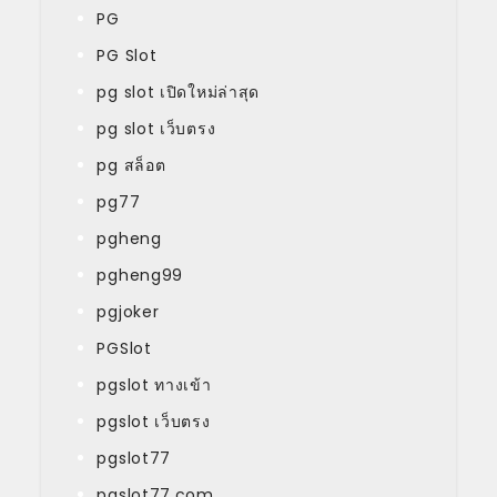
PG
PG Slot
pg slot เปิดใหม่ล่าสุด
pg slot เว็บตรง
pg สล็อต
pg77
pgheng
pgheng99
pgjoker
PGSlot
pgslot ทางเข้า
pgslot เว็บตรง
pgslot77
pgslot77.com