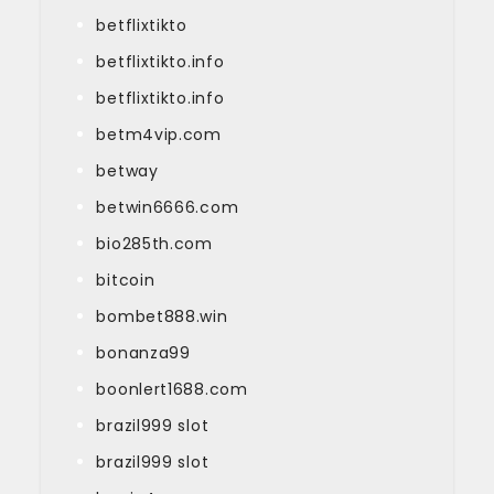
betflixtikto
betflixtikto.info
betflixtikto.info
betm4vip.com
betway
betwin6666.com
bio285th.com
bitcoin
bombet888.win
bonanza99
boonlert1688.com
brazil999 slot
brazil999 slot