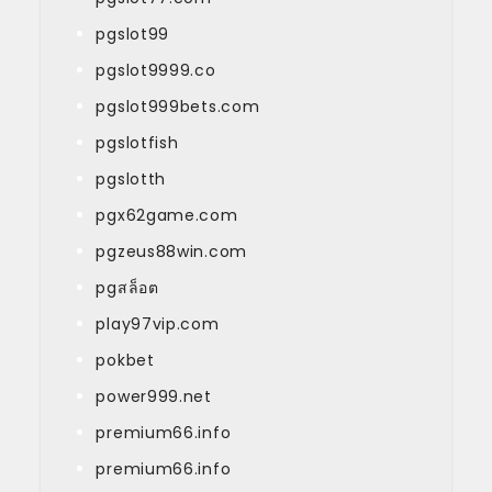
pgslot99
pgslot9999.co
pgslot999bets.com
pgslotfish
pgslotth
pgx62game.com
pgzeus88win.com
pgสล็อต
play97vip.com
pokbet
power999.net
premium66.info
premium66.info