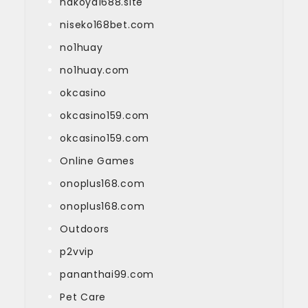
nakoya1688.site
niseko168bet.com
no1huay
no1huay.com
okcasino
okcasino159.com
okcasino159.com
Online Games
onoplus168.com
onoplus168.com
Outdoors
p2vvip
pananthai99.com
Pet Care