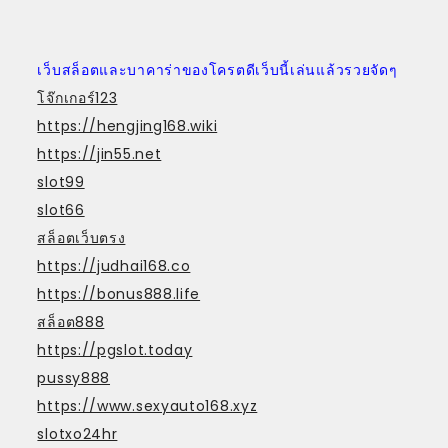
เว็บสล็อตและบาคาร่าของโครตดีเว็บนี้เล่นแล้วรวยจัดๆ
โจ๊กเกอร์123
https://hengjing168.wiki
https://jin55.net
slot99
slot66
สล็อตเว็บตรง
https://judhai168.co
https://bonus888.life
สล็อต888
https://pgslot.today
pussy888
https://www.sexyauto168.xyz
slotxo24hr