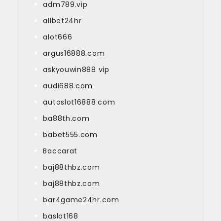
adm789.vip
allbet24hr
alot666
argus16888.com
askyouwin888 vip
audi688.com
autoslot16888.com
ba88th.com
babet555.com
Baccarat
baj88thbz.com
baj88thbz.com
bar4game24hr.com
baslot168