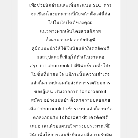
เพื่อช่วยนักอ่านและเพิ่มคะแนน SEO ควร
จะเชื่อมโยงบทความนี้กับหน้าตั้งแต่นี้ต่อ
ไปในเว็บไซต์ของคุณ:
แนวทางฝากเงินโดยสวัสดิภาพ
ตั้งค่าความปลอดภัยบัญชี
คู่มือแนะนำวิธีใช้โบนัสแล้วก็เครดิตฟรี
ผลสรุปและก็เชิญให้ดำเนินงานต่อ
สรุปว่า fcharoenkit มีฟีพบร์รวมทั้งโปร
โมชั่นที่น่าสนใจ แม้กระนั้นความสำเร็จ
แล้วก็ความปลอดภัยสังกัดการเตรียมการ
ของผู้เล่น เริ่มจากการ fcharoenkit
สมัคร อย่างแม่นยำ ตั้งค่าความปลอดภัย
เมื่อ fcharoenkit เข้าระบบ แล้วก็อ่านข้อ
ตกลงก่อนรับ fcharoenkit เครดิตฟรี
เสมอ เล่นด้วยแผนบริหารงบประมาณที่มี
วินัยเพื่อให้การเล่นยั่งยืนและมีความรับผิด