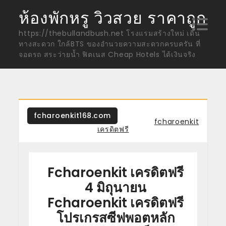
Skip
ห้องพักหรู วิวสวย ราคาถูก
to
https://thebullandbush.net โรงแรมสร้างใหม่ เดิน
content
ทางสะดวก ใกล้BTS ของอำนวยความสะดวกครบครัน ที่
จอดรถ สระว่ายน้ำ ฟิตเนส Cheap Hotels ได้เงินจริง
fcharoenkit168.com
Tagged
fcharoenkit
เครดิตฟรี
Fcharoenkit เครดิตฟรี
4 มิถุนายน
Fcharoenkit เครดิตฟรี
โปรเกรสซีฟพอตหลัก