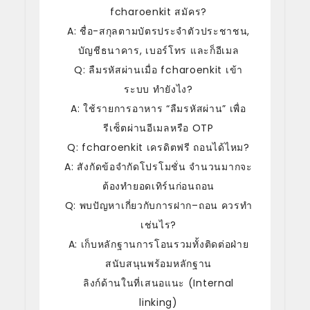
fcharoenkit สมัคร?
A: ชื่อ-สกุลตามบัตรประจำตัวประชาชน,
บัญชีธนาคาร, เบอร์โทร และก็อีเมล
Q: ลืมรหัสผ่านเมื่อ fcharoenkit เข้า
ระบบ ทำยังไง?
A: ใช้รายการอาหาร “ลืมรหัสผ่าน” เพื่อ
รีเซ็ตผ่านอีเมลหรือ OTP
Q: fcharoenkit เครดิตฟรี ถอนได้ไหม?
A: สังกัดข้อจำกัดโปรโมชั่น จำนวนมากจะ
ต้องทำยอดเทิร์นก่อนถอน
Q: พบปัญหาเกี่ยวกับการฝาก–ถอน ควรทำ
เช่นไร?
A: เก็บหลักฐานการโอนรวมทั้งติดต่อฝ่าย
สนับสนุนพร้อมหลักฐาน
ลิงก์ด้านในที่เสนอแนะ (Internal
linking)