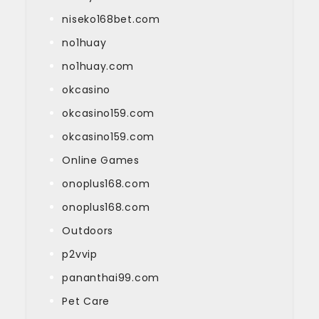
niseko168bet.com
no1huay
no1huay.com
okcasino
okcasino159.com
okcasino159.com
Online Games
onoplus168.com
onoplus168.com
Outdoors
p2vvip
pananthai99.com
Pet Care