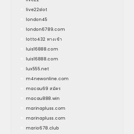
live22slot
london45
london6789.com
lotto432 ทางเข้า
luis16888.com
luis16888.com
lux555.net
m4newonline.com
macau69 สมัคร
macau888.win
marinapluss.com
marinapluss.com
mario678.club