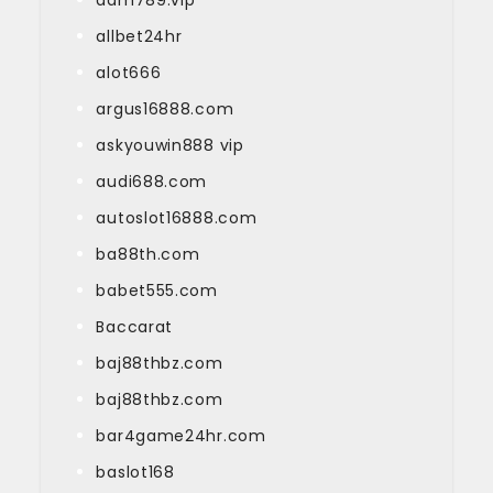
allbet24hr
alot666
argus16888.com
askyouwin888 vip
audi688.com
autoslot16888.com
ba88th.com
babet555.com
Baccarat
baj88thbz.com
baj88thbz.com
bar4game24hr.com
baslot168