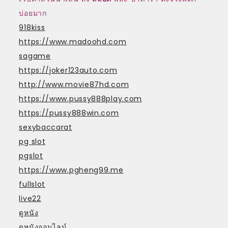
บ่อยมาก
918kiss
https://www.madoohd.com
sagame
https://joker123auto.com
http://www.movie87hd.com
https://www.pussy888play.com
https://pussy888win.com
sexybaccarat
pg slot
pgslot
https://www.pgheng99.me
fullslot
live22
ดูหนัง
ดูหนังออนไลน์