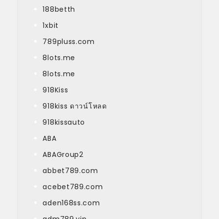
188betth
1xbit
789pluss.com
8lots.me
8lots.me
918Kiss
918kiss ดาวน์โหลด
918kissauto
ABA
ABAGroup2
abbet789.com
acebet789.com
aden168ss.com
adm789.vip