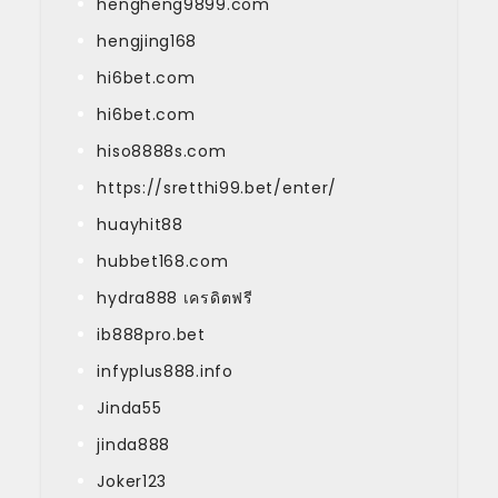
hengheng9899.com
hengjing168
hi6bet.com
hi6bet.com
hiso8888s.com
https://sretthi99.bet/enter/
huayhit88
hubbet168.com
hydra888 เครดิตฟรี
ib888pro.bet
infyplus888.info
Jinda55
jinda888
Joker123