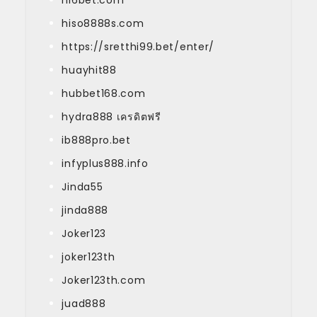
hiso8888s.com
https://sretthi99.bet/enter/
huayhit88
hubbet168.com
hydra888 เครดิตฟรี
ib888pro.bet
infyplus888.info
Jinda55
jinda888
Joker123
joker123th
Joker123th.com
juad888