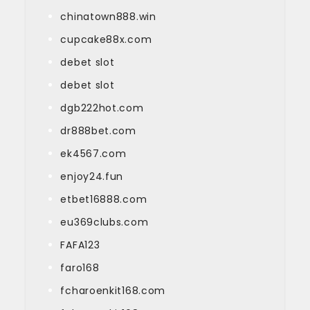
chinatown888.win
cupcake88x.com
debet slot
debet slot
dgb222hot.com
dr888bet.com
ek4567.com
enjoy24.fun
etbet16888.com
eu369clubs.com
FAFA123
faro168
fcharoenkit168.com