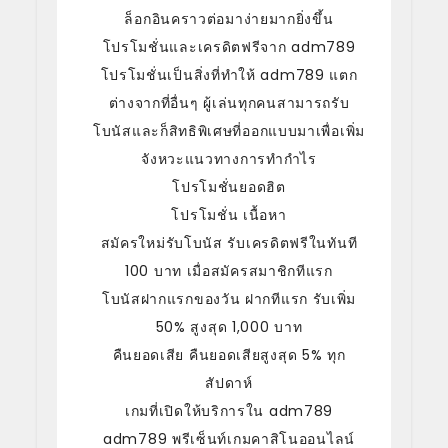
ล็อกอินคราวต่อมาง่ายมากยิ่งขึ้น
โปรโมชั่นและเครดิตฟรีจาก adm789
โปรโมชั่นเป็นสิ่งที่ทำให้ adm789 แตก
ต่างจากที่อื่นๆ ผู้เล่นทุกคนสามารถรับ
โบนัสและก็สิทธิพิเศษที่ออกแบบมาเพื่อเพิ่ม
จังหวะแนวทางการทำกำไร
โปรโมชั่นยอดฮิต
โปรโมชั่น เนื้อหา
สมัครใหม่รับโบนัส รับเครดิตฟรีในทันที
100 บาท เมื่อสมัครสมาชิกทีแรก
โบนัสฝากแรกของวัน ฝากทีแรก รับเพิ่ม
50% สูงสุด 1,000 บาท
คืนยอดเสีย คืนยอดเสียสูงสุด 5% ทุก
สัปดาห์
เกมที่เปิดให้บริการใน adm789
adm789 พรีเซ็นท์เกมคาสิโนออนไลน์