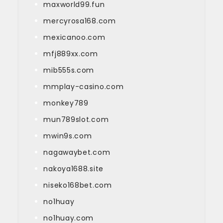
maxworld99.fun
mercyrosa168.com
mexicanoo.com
mfj889xx.com
mib555s.com
mmplay-casino.com
monkey789
mun789slot.com
mwin9s.com
nagawaybet.com
nakoya1688.site
niseko168bet.com
no1huay
no1huay.com