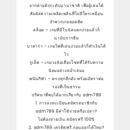
จากค่ายดังระดับนานาชาติ เพื่อผู้เล่นได้
สัมผัสความเพลิดเพลินที่ไม่มีใครเหมือน
จำพวกเกมยอดฮิต
สล็อต – เกมที่มีโบนัสแตกง่ายแล้วก็
นานัปการธีม
บาคาร่า – เกมไพ่ที่เล่นง่ายแล้วก็ทำเงินได้
ไว
รูเล็ต – เกมวงล้อเสี่ยงโชคที่ได้รับความ
นิยมอย่างสม่ำเสมอ
พนันกีฬา – ครบทุกลีกดัง พร้อมอัตราต่อ
รองที่เป็นธรรม
ปริศนาที่พบได้มากเกี่ยวกับ adm789
1. การลงทะเบียนสมัครสมาชิกกับ
adm789 มีค่าใช้จ่ายหรือเปล่า?
ไม่ต้องจ่ายเงิน สมัครฟรี 100%
2. adm789 เครดิตฟรี ถอนออกได้ไหม?