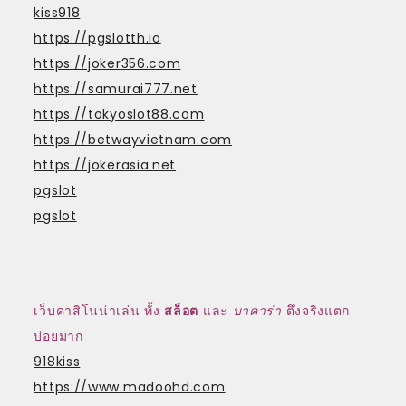
kiss918
https://pgslotth.io
https://joker356.com
https://samurai777.net
https://tokyoslot88.com
https://betwayvietnam.com
https://jokerasia.net
pgslot
pgslot
เว็บคาสิโนน่าเล่น ทั้ง
สล็อต
และ
บาคาร่า
ตึงจริงแตก
บ่อยมาก
918kiss
https://www.madoohd.com