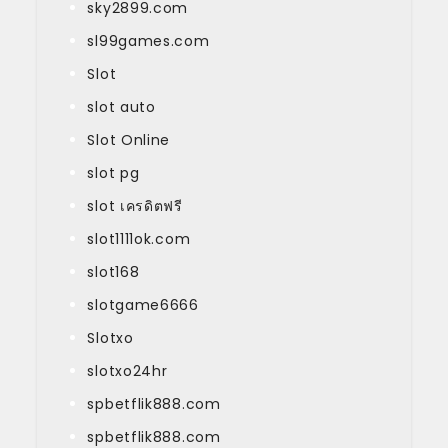
sky2899.com
sl99games.com
Slot
slot auto
Slot Online
slot pg
slot เครดิตฟรี
slot1111ok.com
slot168
slotgame6666
Slotxo
slotxo24hr
spbetflik888.com
spbetflik888.com