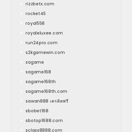
rizzbetx.com
rocket45
royal558
royaleluxee.com
run24pro.com
s2kgamewin.com
sagame
sagame168
sagame168th
sagame168th.com
sawan888 เครดิตฟรี
sbobet168
sbotop1688.com
sclass8888.com