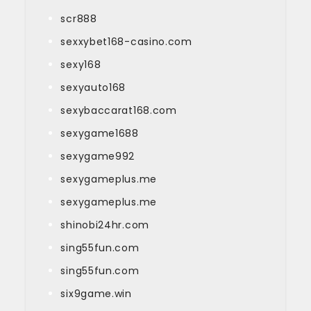
scr888
sexxybet168-casino.com
sexy168
sexyauto168
sexybaccarat168.com
sexygame1688
sexygame992
sexygameplus.me
sexygameplus.me
shinobi24hr.com
sing55fun.com
sing55fun.com
six9game.win