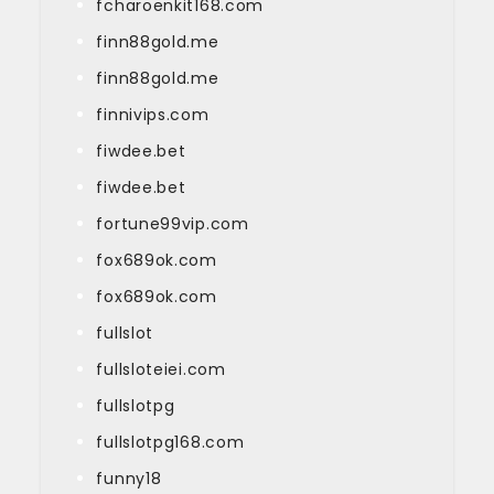
fcharoenkit168.com
finn88gold.me
finn88gold.me
finnivips.com
fiwdee.bet
fiwdee.bet
fortune99vip.com
fox689ok.com
fox689ok.com
fullslot
fullsloteiei.com
fullslotpg
fullslotpg168.com
funny18