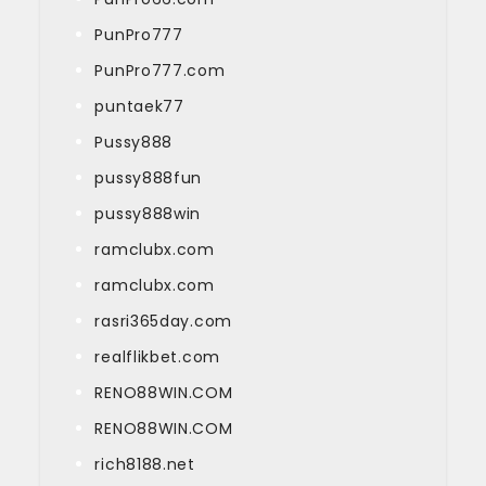
PunPro777
PunPro777.com
puntaek77
Pussy888
pussy888fun
pussy888win
ramclubx.com
ramclubx.com
rasri365day.com
realflikbet.com
RENO88WIN.COM
RENO88WIN.COM
rich8188.net