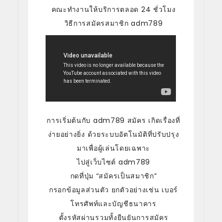
คณะทำงานให้บริการตลอด 24 ชั่วโมง
วิธีการสมัครสมาชิก adm789
การเริ่มต้นกับ adm789 สมัคร เกิดเรื่องที่
ง่ายอย่างยิ่ง ด้วยระบบอัตโนมัติที่ปรับปรุง
มาเพื่อผู้เล่นโดยเฉพาะ
ไปสู่เว็บไซต์ adm789
กดที่ปุ่ม “สมัครเป็นสมาชิก”
กรอกข้อมูลส่วนตัว ยกตัวอย่างเช่น เบอร์
โทรศัพท์และบัญชีธนาคาร
ตั้งรหัสผ่านรวมทั้งยืนยันการสมัคร