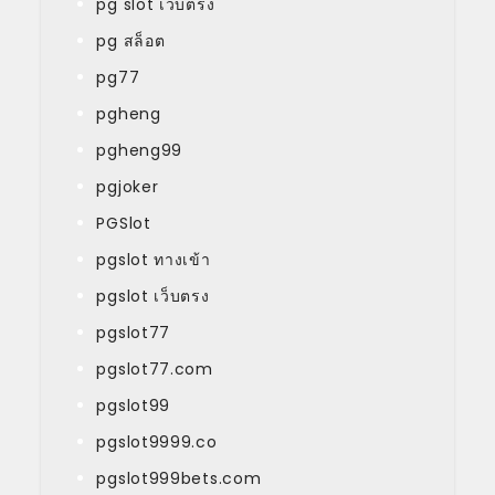
pg slot เว็บตรง
pg สล็อต
pg77
pgheng
pgheng99
pgjoker
PGSlot
pgslot ทางเข้า
pgslot เว็บตรง
pgslot77
pgslot77.com
pgslot99
pgslot9999.co
pgslot999bets.com