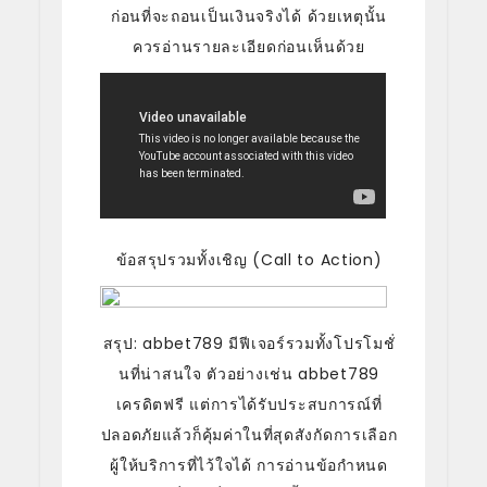
ก่อนที่จะถอนเป็นเงินจริงได้ ด้วยเหตุนั้น
ควรอ่านรายละเอียดก่อนเห็นด้วย
ข้อสรุปรวมทั้งเชิญ (Call to Action)
สรุป: abbet789 มีฟีเจอร์รวมทั้งโปรโมชั่
นที่น่าสนใจ ตัวอย่างเช่น abbet789
เครดิตฟรี แต่การได้รับประสบการณ์ที่
ปลอดภัยแล้วก็คุ้มค่าในที่สุดสังกัดการเลือก
ผู้ให้บริการที่ไว้ใจได้ การอ่านข้อกำหนด