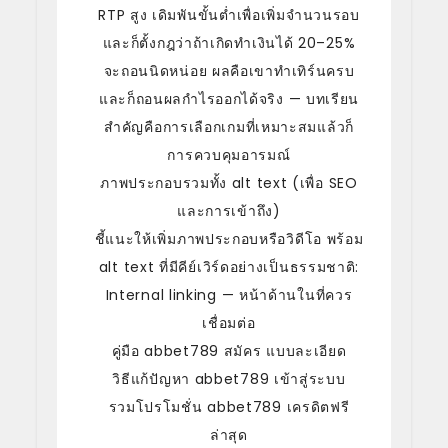
RTP สูง เดิมพันขั้นต่ำเพื่อเพิ่มจำนวนรอบ
และก็ตั้งกฎว่าถ้าเกิดทำเงินได้ 20–25%
จะถอนนิดหน่อย ผลคือเขาทำเทิร์นครบ
และก็ถอนผลกำไรออกได้จริง — บทเรียน
สำคัญคือการเลือกเกมที่เหมาะสมแล้วก็
การควบคุมอารมณ์
ภาพประกอบรวมทั้ง alt text (เพื่อ SEO
และการเข้าถึง)
ชี้แนะให้เพิ่มภาพประกอบหรือวิดีโอ พร้อม
alt text ที่มีคีย์เวิร์ดอย่างเป็นธรรมชาติ:
Internal linking — หน้าด้านในที่ควร
เชื่อมต่อ
คู่มือ abbet789 สมัคร แบบละเอียด
วิธีแก้ปัญหา abbet789 เข้าสู่ระบบ
รวมโปรโมชั่น abbet789 เครดิตฟรี
ล่าสุด