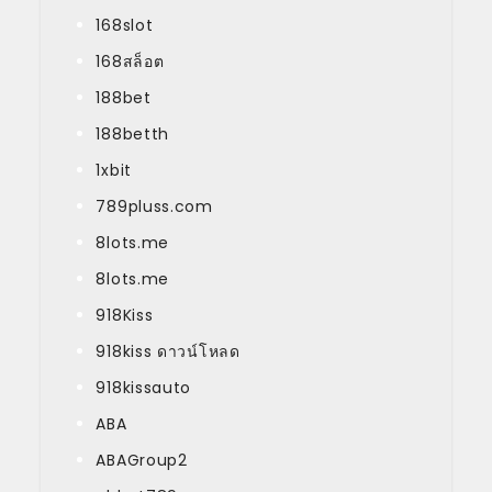
168slot
168สล็อต
188bet
188betth
1xbit
789pluss.com
8lots.me
8lots.me
918Kiss
918kiss ดาวน์โหลด
918kissauto
ABA
ABAGroup2