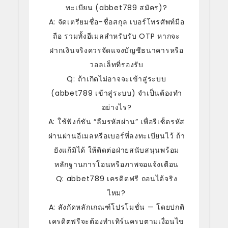
ทะเบียน (abbet789 สมัคร)?
A: จัดเตรียมชื่อ-ชื่อสกุล เบอร์โทรศัพท์มือ
ถือ รวมทั้งอีเมลสำหรับรับ OTP หากจะ
ฝากเงินจริงควรจัดแจงบัญชีธนาคารหรือ
วอลเล็ทที่รองรับ
Q: ถ้าเกิดไม่อาจจะเข้าสู่ระบบ
(abbet789 เข้าสู่ระบบ) จำเป็นต้องทำ
อย่างไร?
A: ใช้ฟังก์ชัน “ลืมรหัสผ่าน” เพื่อรีเซ็ตรหัส
ผ่านผ่านอีเมลหรือเบอร์ที่ลงทะเบียนไว้ ถ้า
ยังแก้มิได้ ให้ติดต่อฝ่ายสนับสนุนพร้อม
หลักฐานการโอนหรือภาพจอแจ้งเตือน
Q: abbet789 เครดิตฟรี ถอนได้จริง
ไหม?
A: สังกัดหลักเกณฑ์โปรโมชั่น — โดยปกติ
เครดิตฟรีจะต้องทำเทิร์นครบตามเงื่อนไข