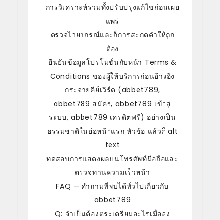
การวิเคราะห์รวมทั้งปรับปรุงแก้ไขก่อนเผย
แพร่
ตรวจไวยากรณ์และก็การสะกดคำให้ถูก
ต้อง
ยืนยันข้อมูลโปรโมชั่นกับหน้า Terms &
Conditions ของผู้ให้บริการก่อนอ้างอิง
กระจายคีย์เวิร์ด (abbet789,
abbet789 สมัคร,
abbet789
เข้าสู่
ระบบ, abbet789 เครดิตฟรี) อย่างเป็น
ธรรมชาติในย่อหน้าแรก หัวข้อ แล้วก็ alt
text
ทดสอบการแสดงผลบนโทรศัพท์มือถือและ
ตรวจทานความเร็วหน้า
FAQ — คำถามที่พบได้ทั่วไปเกี่ยวกับ
abbet789
Q: จำเป็นต้องตระเตรียมอะไรเมื่อลง