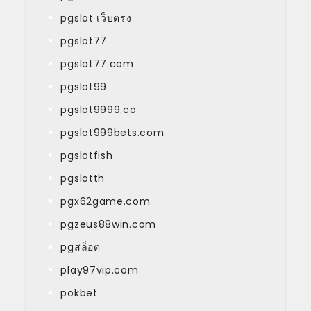
pgslot เว็บตรง
pgslot77
pgslot77.com
pgslot99
pgslot9999.co
pgslot999bets.com
pgslotfish
pgslotth
pgx62game.com
pgzeus88win.com
pgสล็อต
play97vip.com
pokbet