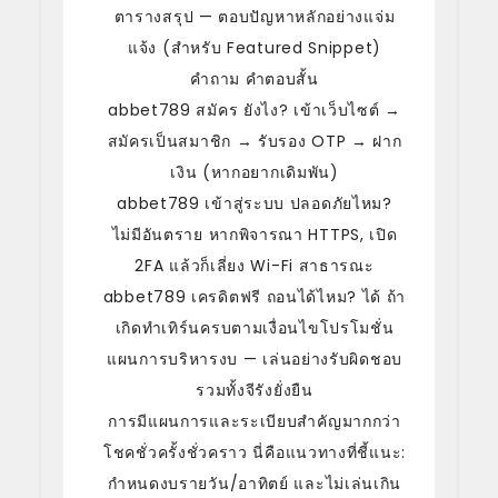
ตารางสรุป — ตอบปัญหาหลักอย่างแจ่ม
แจ้ง (สำหรับ Featured Snippet)
คำถาม คำตอบสั้น
abbet789 สมัคร ยังไง? เข้าเว็บไซต์ →
สมัครเป็นสมาชิก → รับรอง OTP → ฝาก
เงิน (หากอยากเดิมพัน)
abbet789 เข้าสู่ระบบ ปลอดภัยไหม?
ไม่มีอันตราย หากพิจารณา HTTPS, เปิด
2FA แล้วก็เลี่ยง Wi-Fi สาธารณะ
abbet789 เครดิตฟรี ถอนได้ไหม? ได้ ถ้า
เกิดทำเทิร์นครบตามเงื่อนไขโปรโมชั่น
แผนการบริหารงบ — เล่นอย่างรับผิดชอบ
รวมทั้งจีรังยั่งยืน
การมีแผนการและระเบียบสำคัญมากกว่า
โชคชั่วครั้งชั่วคราว นี่คือแนวทางที่ชี้แนะ:
กำหนดงบรายวัน/อาทิตย์ และไม่เล่นเกิน