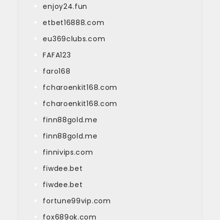
enjoy24.fun
etbet16888.com
eu369clubs.com
FAFA123
faro168
fcharoenkit168.com
fcharoenkit168.com
finn88gold.me
finn88gold.me
finnivips.com
fiwdee.bet
fiwdee.bet
fortune99vip.com
fox689ok.com