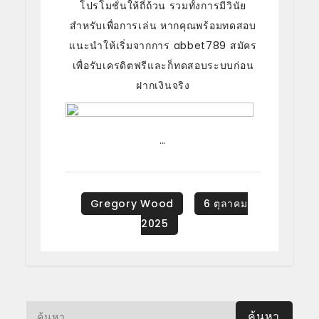
โปรโมชั่นให้ถี่ถ้วน รวมทั้งการมีวินัย
สำหรับเพื่อการเล่น หากคุณพร้อมทดสอบ
แนะนำให้เริ่มจากการ abbet789 สมัคร
เพื่อรับเครดิตฟรีและก็ทดสอบระบบก่อน
ฝากเงินจริง
…
ค้นหา