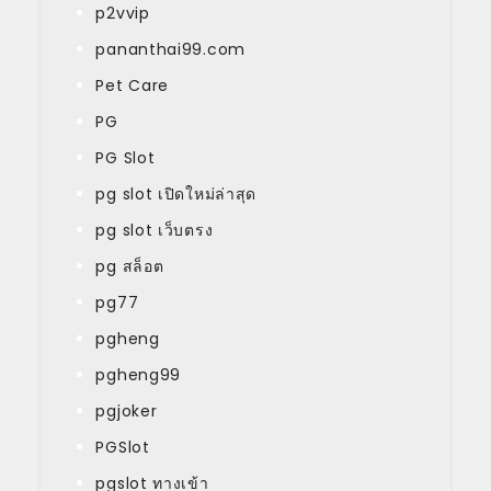
p2vvip
pananthai99.com
Pet Care
PG
PG Slot
pg slot เปิดใหม่ล่าสุด
pg slot เว็บตรง
pg สล็อต
pg77
pgheng
pgheng99
pgjoker
PGSlot
pgslot ทางเข้า