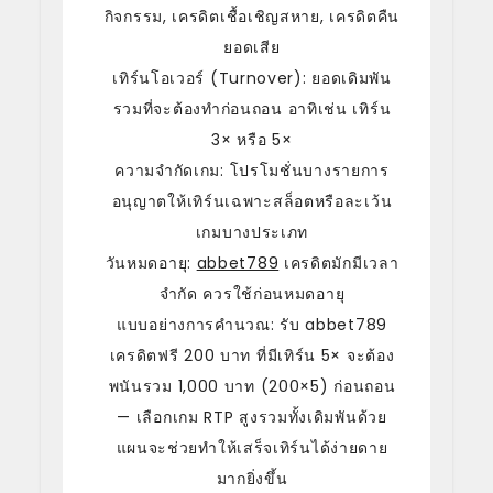
กิจกรรม, เครดิตเชื้อเชิญสหาย, เครดิตคืน
ยอดเสีย
เทิร์นโอเวอร์ (Turnover): ยอดเดิมพัน
รวมที่จะต้องทำก่อนถอน อาทิเช่น เทิร์น
3× หรือ 5×
ความจำกัดเกม: โปรโมชั่นบางรายการ
อนุญาตให้เทิร์นเฉพาะสล็อตหรือละเว้น
เกมบางประเภท
วันหมดอายุ:
abbet789
เครดิตมักมีเวลา
จำกัด ควรใช้ก่อนหมดอายุ
แบบอย่างการคำนวณ: รับ abbet789
เครดิตฟรี 200 บาท ที่มีเทิร์น 5× จะต้อง
พนันรวม 1,000 บาท (200×5) ก่อนถอน
— เลือกเกม RTP สูงรวมทั้งเดิมพันด้วย
แผนจะช่วยทำให้เสร็จเทิร์นได้ง่ายดาย
มากยิ่งขึ้น