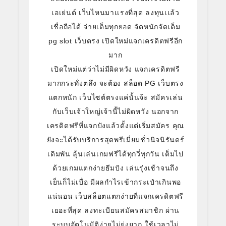
เอเย่นต์ เว็บไหนมาเเรงที่สุด ลงทุนเเล้ว
เชื่อถือได้ จ่ายเต็มทุกยอด จัดหนักจัดเต็ม
pg slot เว็บตรง เปิดใหม่แจกเครดิตฟรีอีก
มาก
เปิดใหม่แต่ว่าไม่มีผิดหวัง แจกเครดิตฟรี
มากกระทั่งตลึง จะต้อง สล็อต PG เว็บตรง
แตกหนัก เว็บไซต์ตรงแค่นั้นจ้ะ สมัครเล่น
กับเว็บเจ้าใหญ่เจ้านี้ไม่ผิดหวัง นอกจาก
เครดิตฟรีที่แจกปังแล้วตั้งแต่เริ่มสมัคร คุณ
ยังจะได้รับบริการสุดพรีเมี่ยมชั่วนิจนิรันดร์
เดิมพัน ลุ้นเล่นเกมฟรีได้ทุกวี่ทุกวัน เต็มไป
ด้วยเกมแตกง่ายธีมปัง เล่นรุ่งเช้าจนถึง
เย็นก็ไม่เบื่อ มีผลกำไรเข้ากระเป๋าเกินพอ
แน่นอน เว็บสล็อตแตกง่ายที่แจกเครดิตฟรี
เยอะที่สุด ลงทะเบียนสมัครสมาชิก ผ่าน
ระบบอัตโนมัติง่ายไม่ยุ่งยาก ใช้เวลาไม่