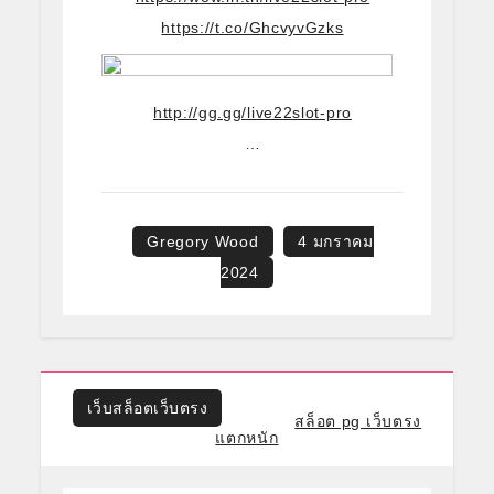
https://t.co/GhcvyvGzks
http://gg.gg/live22slot-pro
…
เว็บสล็อตเว็บตรง
Tagged
สล็อต pg เว็บตรง
แตกหนัก