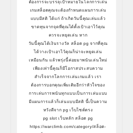
ต้องการจะบรรลุเป้าหมายในโลกการเล่น
เกมสล็อตคุณจะต้องกำหนดแผนการเล่น
แบบมีสติ ได้แก่ ถ้าเกิดวันนี้คุณเล่นแล้ว
ขาดทุนจากจุดที่คุณได้ตั้งเป้าเอาไว้คุณ
ควรจะหยุดเล่น หาก
วันนี้คุณได้เงินรางวัล สล็อต pg จากที่คุณ
ได้วางเป้าเอาไว้คุณก็น่าจะหยุดเล่น
เหมือนกัน แล้วพรุ่งนี้ค่อยมาพนันเล่นใหม่
เพียงเท่านี้คุณก็มีโอกาสประสบความ
สำเร็จจากโลกการเล่นเกมแล้ว เรา
ต้องการบอกคุณเพิ่มเติมอีกว่าหัวใจของ
การเล่นการพนันทุกแบบเป็นการเล่นแบบ
มีแผนการแล้วก็เล่นแบบมีสติ นี้เป็นความ
หวังดีจาก pg เว็บไซต์ตรง
pg slot เว็บหลัก สล็อต pg
https://warclimb.com/category/สล็อต-