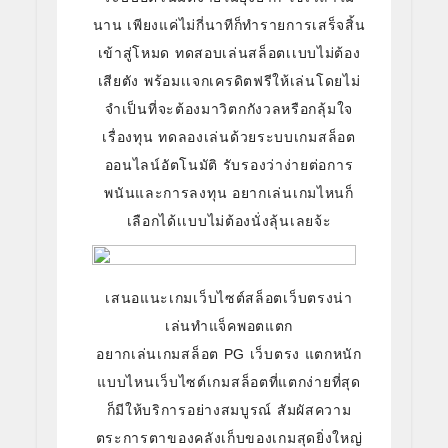
นาน เพียงแค่ไม่กี่นาทีก็ทำรายการเสร็จสิ้น
เข้าสู่โหมด ทดสอบเล่นสล็อตเเบบไม่ต้อง
เสียตัง พร้อมเเจกเครดิตฟรีให้เล่นโดยไม่
จำเป็นที่จะต้องมาวิตกกังวลหรือกลุ้มใจ
เรื่องทุน ทดลองเล่นด้วยระบบเกมสล็อต
ออนไลน์อัตโนมัติ รับรองว่าง่ายต่อการ
พนันและการลงทุน อยากเล่นเกมไหนก็
เลือกได้เเบบไม่ต้องนั่งลุ้นเลยจ้ะ
เสนอแนะเกมเว็บไซต์สล็อตเว็บตรงน่า
เล่นทำแจ็คพอตแตก
อยากเล่นเกมสล็อต PG เว็บตรง แตกหนัก
แบบไหนเว็บไซต์เกมสล็อตที่แตกง่ายที่สุด
ก็มีให้บริการอย่างสมบูรณ์ สัมผัสความ
ตระการตาของคลังเก็บของเกมสุดยิ่งใหญ่