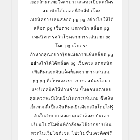
เยอะถ้าคุณพอใจสามารถลงทะเบียนสมัคร
สมาชิกได้ตลอดยี่สิบสี่ชั่วโมง
เทคนิคการเล่นสล็อต pg pg อย่างไรให้ได้
สล็อต pg เว็บตรง แตกหนัก
สล็อต pg
เทคนิคการคว้าโชคจากการเล่นเกม pg
โดย pg เว็บตรง
ถ้าหากคุณอยากรู้กลเม็ดการเล่นสล็อต pg
อย่างไรให้ได้สล็อต
pg
เว็บตรง แตกหนัก
เพื่อที่คุณจะจับแจ็คพ็อตจากการเล่นเกม
pg pg ที่เว็บของเรา เราขอสมัครใจมา
แชร์เทคนิคให้ท่านอ่าน ขั้นตอนแรกเลย
คุณควรจะมีเงินเย็นในการเล่นเกม ซึ่งเงิน
เย็นพวกนี้เป็นเงินที่คุณยินดีจะเสียโดยไม่รู้
จักสึกลำบาก ต่อมาคุณจำต้องขยันเล่า
เรียนโปรโมชั่นที่กำลังจะได้จากการเป็น
พวกในเว็บไซต์เช่น โปรโมชั่นเครดิตฟรี