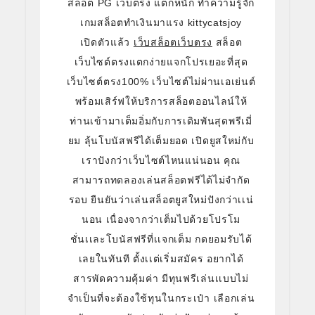
สล็อต PG เว็บตรง แตกหนัก ทำความรู้จัก
เกมสล็อตทำเงินมาแรง kittycatsjoy
เปิดตัวแล้ว
เว็บสล็อตเว็บตรง
สล็อต
เว็บไซต์ตรงแตกง่ายแจกโปรเยอะที่สุด
เว็บไซต์ตรง100% เว็บไซต์ไม่ผ่านเอเย่นต์
พร้อมเสิร์ฟให้บริการสล็อตออนไลน์ให้
ท่านเข้ามาเต็มอิ่มกับการเดิมพันสุดพรีเมี่
ยม ลุ้นโบนัสฟรีได้เต็มยอด เปิดยูสใหม่กับ
เราปังกว่าเว็บไซต์ไหนแน่นอน คุณ
สามารถทดลองเล่นสล็อตฟรีได้ไม่จำกัด
รอบ ยืนยันว่าเล่นสล็อตยูสใหม่ปังกว่าเเน่
นอน เนื่องจากว่าเต็มไปด้วยโปรโม
ชั่นเเละโบนัสฟรีที่เเจกเต็ม กดยอมรับได้
เลยในทันที ตั้งเเต่เริ่มสมัคร อยากได้
สารพัดความคุ้มค่า มีทุนฟรีเล่นเเบบไม่
จำเป็นที่จะต้องใช้ทุนในกระเป๋า เลือกเล่น