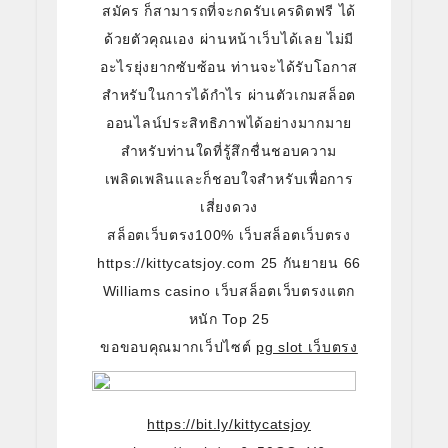
สมัคร ก็สามารถที่จะกดรับเครดิตฟรี ได้
ด้วยตัวคุณเอง ผ่านหน้าเว็บได้เลย ไม่มี
อะไรยุ่งยากซับซ้อน ท่านจะได้รับโอกาส
สำหรับในการได้กำไร ผ่านตัวเกมสล็อต
ออนไลน์ประสิทธิภาพได้อย่างมากมาย
สำหรับท่านใดที่รู้สึกชื่นชอบความ
เพลิดเพลินและก็ชอบใจสำหรับเพื่อการ
เสี่ยงดวง
สล็อตเว็บตรง100% เว็บสล็อตเว็บตรง
https://kittycatsjoy.com 25 กันยายน 66
Williams casino เว็บสล็อตเว็บตรงแตก
หนัก Top 25
ขอขอบคุณมากเว็ปไซต์
pg slot เว็บตรง
https://bit.ly/kittycatsjoy