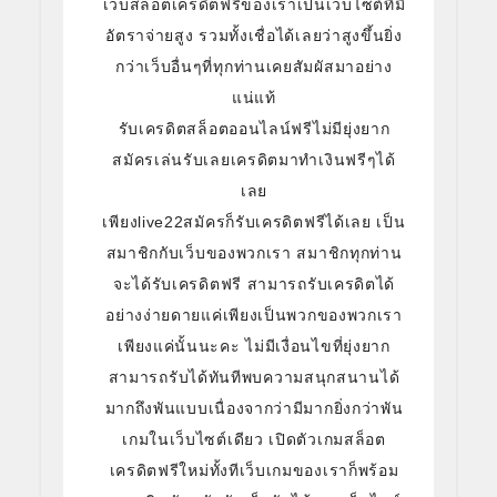
เว็บสล็อตเครดิตฟรีของเราเป็นเว็บไซต์ที่มี
อัตราจ่ายสูง รวมทั้งเชื่อได้เลยว่าสูงขึ้นยิ่ง
กว่าเว็บอื่นๆที่ทุกท่านเคยสัมผัสมาอย่าง
แน่แท้
รับเครดิตสล็อตออนไลน์ฟรีไม่มียุ่งยาก
สมัครเล่นรับเลยเครดิตมาทำเงินฟรีๆได้
เลย
เพียงlive22สมัครก็รับเครดิตฟรีได้เลย เป็น
สมาชิกกับเว็บของพวกเรา สมาชิกทุกท่าน
จะได้รับเครดิตฟรี สามารถรับเครดิตได้
อย่างง่ายดายแค่เพียงเป็นพวกของพวกเรา
เพียงแค่นั้นนะคะ ไม่มีเงื่อนไขที่ยุ่งยาก
สามารถรับได้ทันทีพบความสนุกสนานได้
มากถึงพันแบบเนื่องจากว่ามีมากยิ่งกว่าพัน
เกมในเว็บไซต์เดียว เปิดตัวเกมสล็อต
เครดิตฟรีใหม่ทั้งทีเว็บเกมของเราก็พร้อม