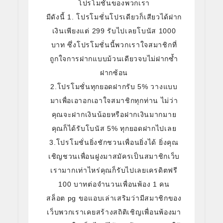
โปรโมชั่นของพวกเรา
มีดังนี้ 1. โปรโมชั่นโปรเดียวก็เสียวได้ฝาก
เงินเพียงแต่ 299 รับไปเลยโบนัส 1000
บาท ซึ่งโปรโมชั่นนี้พวกเราใจสมาชิกที่
ถูกใจการฝากแบบม้วนเดียวจบไม่ฝากซ้ำ
ฝากซ้อน
2.โปรโมชั่นทุกยอดฝากรับ 5% วางแบบ
มาเพื่อเอาอกเอาใจสมาชิกทุกท่าน ไม่ว่า
คุณจะฝากเงินน้อยหรือฝากเงินมากมาย
คุณก็ได้รับโบนัส 5% ทุกยอดฝากไปเลย
3.โปรโมชั่นยิ่งชักชวนเพื่อนยิ่งได้ ยิ่งคุณ
เชิญชวนเพื่อนฝูงมาสมัครเป็นสมาชิกเว็บ
เรามากเท่าไหร่คุณก็รับไปเลยเครดิตฟรี
100 บาทต่อจำนวนเพื่อนพ้อง 1 คน
สล็อต pg ขอแอบเล่าเสริมว่ามีสมาชิกของ
เว็บพวกเราเคยสร้างสถิติเชิญเพื่อนพ้องมา