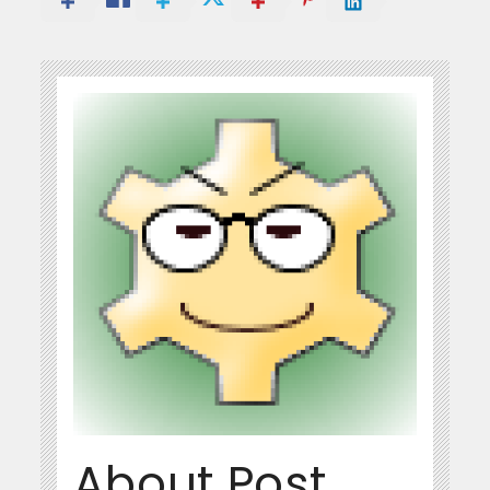
About Post