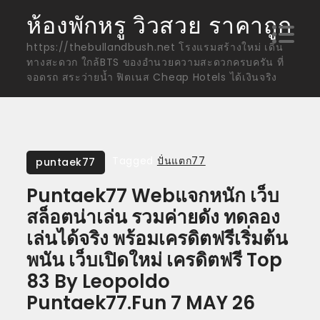
Skip
ห้องพักหรู วิวสวย ราคาถูก
to
https://thebullandbush.net โรงแรมสร้างใหม่ เดิน
content
ทางสะดวก ใกล้BTS ของอำนวยความสะดวกครบครัน ที่
จอดรถ สระว่ายน้ำ ฟิตเนส Cheap Hotels ได้เงินจริง
Tagged
ปั่นแตก77
puntaek77
Puntaek77 Webแจกหนัก เว็บ
สล็อตน่าเล่น รวมค่ายดัง ทดลอง
เล่นได้จริง พร้อมเครดิตฟรีเริ่มต้น
พนัน เว็บเปิดใหม่ เครดิตฟรี Top
83 By Leopoldo
Puntaek77.fun 7 MAY 26