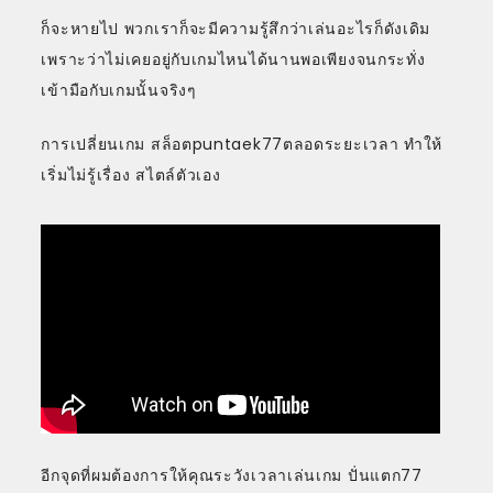
ก็จะหายไป พวกเราก็จะมีความรู้สึกว่าเล่นอะไรก็ดังเดิม
เพราะว่าไม่เคยอยู่กับเกมไหนได้นานพอเพียงจนกระทั่ง
เข้ามือกับเกมนั้นจริงๆ
การเปลี่ยนเกม สล็อตpuntaek77ตลอดระยะเวลา ทำให้
เริ่มไม่รู้เรื่อง สไตล์ตัวเอง
อีกจุดที่ผมต้องการให้คุณระวังเวลาเล่นเกม ปั่นแตก77