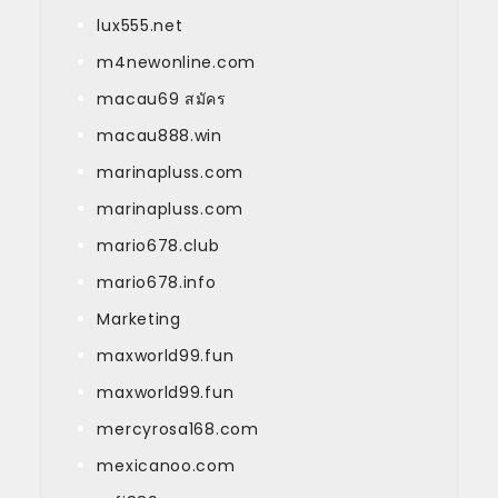
lux555.net
m4newonline.com
macau69 สมัคร
macau888.win
marinapluss.com
marinapluss.com
mario678.club
mario678.info
Marketing
maxworld99.fun
maxworld99.fun
mercyrosa168.com
mexicanoo.com