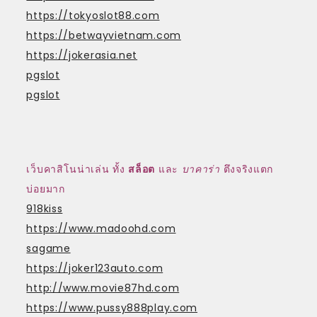
https://tokyoslot88.com
https://betwayvietnam.com
https://jokerasia.net
pgslot
pgslot
เว็บคาสิโนน่าเล่น ทั้ง
สล็อต
และ
บาคาร่า
ตึงจริงแตก
บ่อยมาก
918kiss
https://www.madoohd.com
sagame
https://joker123auto.com
http://www.movie87hd.com
https://www.pussy888play.com