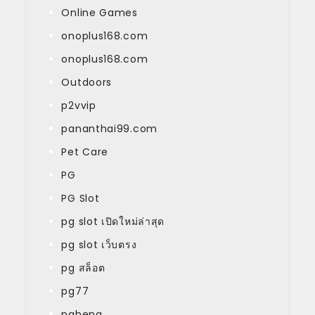
Online Games
onoplus168.com
onoplus168.com
Outdoors
p2vvip
pananthai99.com
Pet Care
PG
PG Slot
pg slot เปิดใหม่ล่าสุด
pg slot เว็บตรง
pg สล็อต
pg77
pgheng