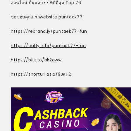
ออนไลน์ ปั่นแตก77 ที่ดีที่สุด Top 76
ขอขอบคุณมากwebsite
puntaek77
https://rebrand.ly/puntaek77-fun
https://cutly.info/puntaek77-fun
https://bitt.to/hk2aww
https://shorturl.asia/9JPT2