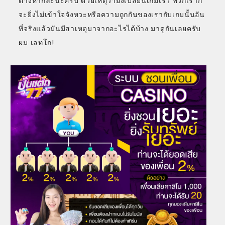
ต่างหากล่ะนะครับ ด้วยเหตุว่ายิ่งเปลี่ยนเกมเร็ว พวกเราก็
จะยิ่งไม่เข้าใจจังหวะหรือความถูกกันของเรากับเกมนั้นอัน
ที่จริงแล้วมันมีสาเหตุมาจากอะไรได้บ้าง มาดูกันเลยครับ
ผม เลทโก!