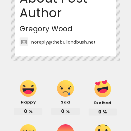
Author
Gregory Wood
noreply@thebullandbush.net
Happy
Sad
Excited
0
%
0
%
0
%