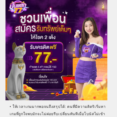
• ให้เวลาเกมมากพอจนถึงสรุปได้: คนที่มีความคิดริเริ่มหา
เกมที่ถูกใจพบมักจะไม่ค่อยรีบเปลี่ยนทันทีเมื่อโบนัสไม่เข้า