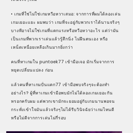
• เกมที่ใช่ไม่ใช่เกมหวือหวาเสมอ: จากการที่ผมได้ลองเล่น
เกมเยอะแยะ ผมพบว่า เกมที่จะอยู่กับพวกเราได้นานจริงๆ
บางทีอาจไม่ใช่เกมที่แตกแรงหรือหวือหวาอะไร แต่ว่ามัน
เป็นเกมที่พวกเราเล่นแล้วรู้สึกนิ่ง ไม่ฝืนตนเอง หรือ
เหน็ดเหนื่อยเหลือเกินมากยิ่งกว่า
คนที่หาเกมใน puntaek77 เข้ามือเจอ มักเริ่มจากการ
หยุดเปลี่ยนแปลง ก่อน
แล้วคนที่หาเกมปั่นแตก77 เข้ามือพบจริงๆจะต้องทำ
อย่างไร? ผู้ที่หาเกมเข้ามือพบมักไม่ได้ลองเกมเยอะกัน
หรอกครับผม แต่พวกเขามักจะยอมอยู่กับเกมนานพอจน
กระทั่งเข้าใจมันแล้วจริงๆไม่ได้รีบวินิจฉัยว่าเกมไหนดี
หรือไม่ดีจากการเล่นไม่กี่รอบ