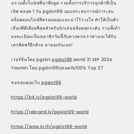
นรวมทั้งโบนัสที่น่าดึงดูด รวมทั้งการบริการลูกค้าที่เป็น
เลิศ ตลอด 1 วัน pgslot99 มอบประสบการณ์การเล่น
สล็อตออนไลน์ที่ครอบคลุมและน่าไว้วางใจ ทำให้เป็นตัว
เลือกที่ดีเยี่ยมที่สุดสำหรับนักเล่นสล็อตทุกระดับ รวมทั้งถ้า
ลงทะเบียนเป็นสมาชิกวันนี้กับทางพวกเราท่านจะได้รับ
เครดิตฟรีอีกด้วย มาลองกันเลย!
เว่อร์ชั่นใหม่ pgslot
pgslot99
.world 31 SEP 2024
Yasmin ใหม่ pgslot99ปลอดภัย100% Top 27
ขอขอบคุณเว็บ
pgslot99
https://bit.ly/pgslot99-world
https://rebrand.ly/pgslot99-world
https://wow.in.th/pgslot99-world