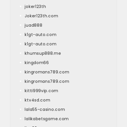
joker123th
Joker123th.com
juad888
k1gt-auto.com
k1gt-auto.com
khumsup888.me
kingdom66
kingromans789.com
kingromans789.com
kitti999vip.com
ktv4sd.com
lala55-casino.com
lalikabetsgame.com