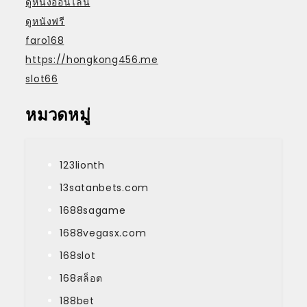
ดูหนังออนไลน์
ดูหนังฟรี
faro168
https://hongkong456.me
slot66
หมวดหมู่
123lionth
13satanbets.com
1688sagame
1688vegasx.com
168slot
168สล็อต
188bet