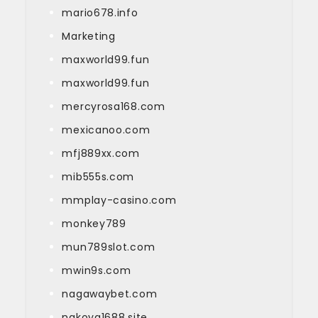
mario678.info
Marketing
maxworld99.fun
maxworld99.fun
mercyrosa168.com
mexicanoo.com
mfj889xx.com
mib555s.com
mmplay-casino.com
monkey789
mun789slot.com
mwin9s.com
nagawaybet.com
nakoya1688.site