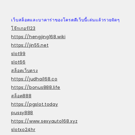
เว็บสล็อตและบาคาร่าของโครตดีเว็บนี้เล่นแล้วรวยจัดๆ
โจ๊กเกอร์123
https://hengjing168.wiki
https://jin55.net
slot99
slot66
สล็อตเว็บตรง
https://judhai168.co
https://bonus888.life
สล็อต888
https://pgslot.today
pussy888
https://www.sexyauto168.xyz
slotxo24hr