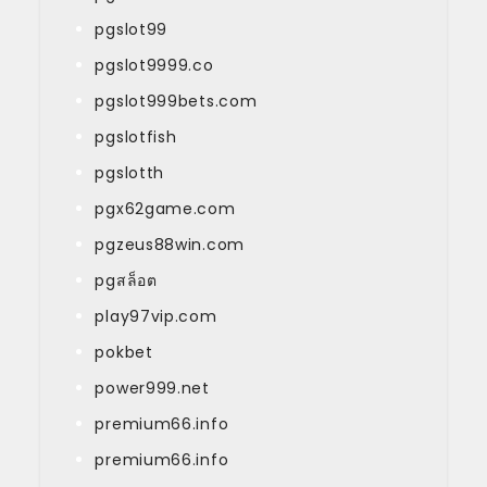
pgslot99
pgslot9999.co
pgslot999bets.com
pgslotfish
pgslotth
pgx62game.com
pgzeus88win.com
pgสล็อต
play97vip.com
pokbet
power999.net
premium66.info
premium66.info