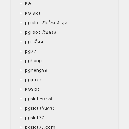
PG
PG Slot
pg slot เปิดใหม่ล่าสุด
pg slot เว็บตรง
pg สล็อต
pg77
pgheng
pgheng99
pgjoker
PGSlot
pgslot ทางเข้า
pgslot เว็บตรง
pgslot77
pgslot77.com