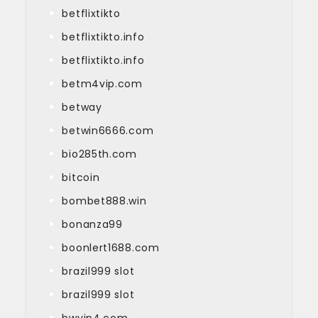
betflixtikto
betflixtikto.info
betflixtikto.info
betm4vip.com
betway
betwin6666.com
bio285th.com
bitcoin
bombet888.win
bonanza99
boonlert1688.com
brazil999 slot
brazil999 slot