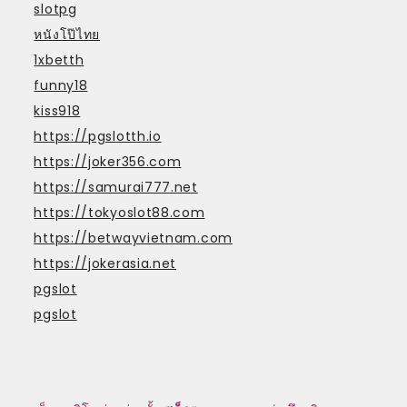
slotpg
หนังโป๊ไทย
1xbetth
funny18
kiss918
https://pgslotth.io
https://joker356.com
https://samurai777.net
https://tokyoslot88.com
https://betwayvietnam.com
https://jokerasia.net
pgslot
pgslot