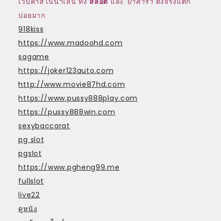
เว็บคาสิโนน่าเล่น ทั้ง
สล็อต
และ
บาคาร่า
ตึงจริงแตก
บ่อยมาก
918kiss
https://www.madoohd.com
sagame
https://joker123auto.com
http://www.movie87hd.com
https://www.pussy888play.com
https://pussy888win.com
sexybaccarat
pg slot
pgslot
https://www.pgheng99.me
fullslot
live22
ดูหนัง