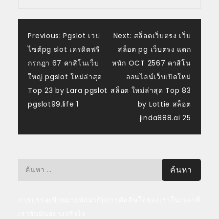
แนะแนว
Previous:
Pgslot เวป
Next:
สล็อตเว็บตรง เว็บ
ไซต์pg slot เครดิตฟรี
สล็อต pg เว็บตรง แตก
เรื่อง
กรกฎา 67 คาสิโนเว็บ
หนัก OCT 2567 คาสิโน
ใหญ่ pgslot ใหม่ล่าสุด
ออนไลน์เว็บเปิดใหม่
Top 23 by Lara pgslot
สล็อต ใหม่ล่าสุด Top 83
pgslot99.life 1
by Lottie สล็อต
jinda888.ai 25
ค้นหา
สำหรับ:
การบรรลุเป้าหมายมักมากับการตัดสินใจของเราในเวลาที่
เรารับมันอย่างจริงใจ