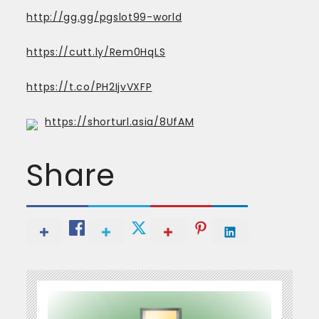
http://gg.gg/pgslot99-world
https://cutt.ly/Rem0HqLS
https://t.co/PH2IjvVXFP
https://shorturl.asia/8UfAM
Share