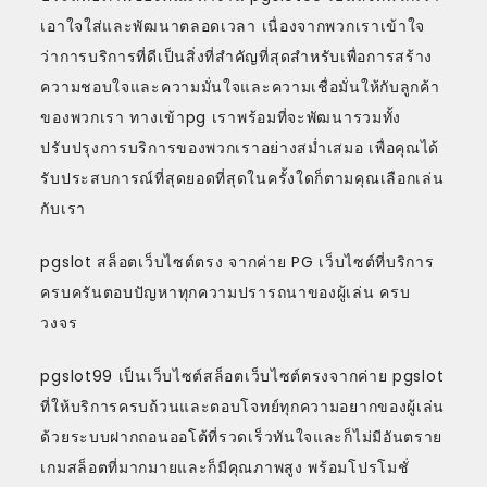
เอาใจใส่และพัฒนาตลอดเวลา เนื่องจากพวกเราเข้าใจ
ว่าการบริการที่ดีเป็นสิ่งที่สำคัญที่สุดสำหรับเพื่อการสร้าง
ความชอบใจและความมั่นใจและความเชื่อมั่นให้กับลูกค้า
ของพวกเรา ทางเข้าpg เราพร้อมที่จะพัฒนารวมทั้ง
ปรับปรุงการบริการของพวกเราอย่างสม่ำเสมอ เพื่อคุณได้
รับประสบการณ์ที่สุดยอดที่สุดในครั้งใดก็ตามคุณเลือกเล่น
กับเรา
pgslot สล็อตเว็บไซต์ตรง จากค่าย PG เว็บไซต์ที่บริการ
ครบครันตอบปัญหาทุกความปรารถนาของผู้เล่น ครบ
วงจร
pgslot99 เป็นเว็บไซต์สล็อตเว็บไซต์ตรงจากค่าย pgslot
ที่ให้บริการครบถ้วนและตอบโจทย์ทุกความอยากของผู้เล่น
ด้วยระบบฝากถอนออโต้ที่รวดเร็วทันใจและก็ไม่มีอันตราย
เกมสล็อตที่มากมายและก็มีคุณภาพสูง พร้อมโปรโมชั่