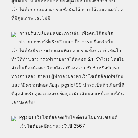
ผู้พัฒนาเกมสล็อตที่มีชื่อเสียงสุดยอด เนื่องจากว่าเป็น
เว็บไซต์ตรง คุณสามารถเชื่อมั่นได้ว่าจะได้เล่นเกมสล็อต
ที่มีคุณภาพและไม่มี
การปรับเปลี่ยนผลของการเล่น เพื่อคุณได้สัมผัส
ประสบการณ์ที่จริงจริงและเป็นธรรม ยิ่งกว่านั้น
เว็บไซต์ยังมีระบบฝากถอนที่สะดวกรวมทั้งรวดเร็วทันใจ
ทำให้ท่านสามารถทำรายการได้ตลอด 24 ชั่วโมง โดยไม่
จำเป็นที่จะต้องมาวิตกกังวลเรื่องความชักช้าหรือปัญหา
ทางการคลัง สำหรับผู้ที่กำลังมองหาเว็บไซต์สล็อตที่พร้อม
และก็มีความปลอดภัยสูง pgslot99 น่าจะเป็นตัวเลือกที่ดี
ที่สุดสำหรับคุณ ลองอ่านข้อมูลเพิ่มเติมนอกเหนือจากนี้กัน
เลยนะครับ!
Pgslot เว็บไซต์สล็อตเว็บไซต์ตรง ไม่ผ่านเอเย่นต์
เว็บไซต์ยอดฮิตมาแรงในปี 2567