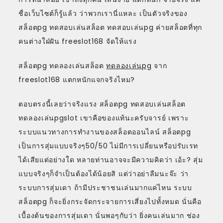
ชื่อเว็บไซต์ก็รู้แล้ว ว่าพวกเรานี่แหละ เป็นตัวจริงของ
สล็อตpg ทดสอบเล่นสล็อต ทดสอบเล่นpg ค่ายสล็อตที่ทุก
คนต่างใฝ่ฝัน freeslot168 จัดให้แรง
สล็อตpg ทดลองเล่นสล็อต
ทดลองเล่นpg
จาก
freeslot168 แตกหนักแจกจริงไหม?
ตอบตรงนี้เลยว่าจริงแรง สล็อตpg ทดสอบเล่นสล็อต
ทดลองเล่นpgslot เขาคือของแท้นะครับจารย์ เพราะ
ระบบแนวทางการทำงานของสล็อตออนไลน์ สล็อตpg
เป็นการสุ่มแบบจริงๆ50/50 ไม่มีการเปลี่ยนหรือปรับเรท
ได้เสียแต่อย่างใด หลายท่านอาจจะมีความคิดว่า เอ้ะ? สุ่ม
แบบจริงๆก็จำเป็นต้องได้น้อยสิ แต่ว่าอย่าลืมนะจ๊ะ ว่า
ระบบการสุ่มเดา ถ้ามีประชาชนเล่นมากแค่ไหน ระบบ
สล็อตpg ก็จะยิ่งกระจัดกระจายการเสี่ยงไปทั้งหมด นั่นคือ
เบื้องต้นของการสุ่มเดา นั่นพอๆกับว่า ยิ่งคนเล่นมาก ช่อง