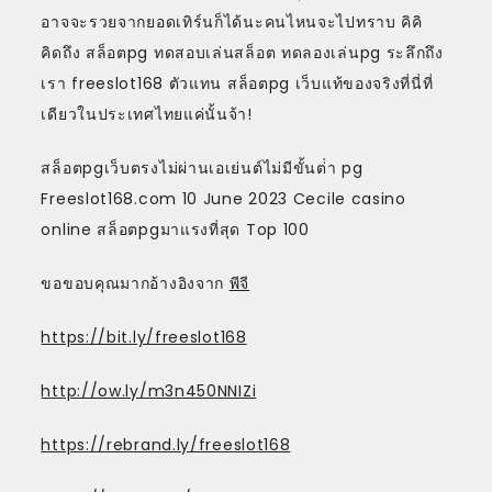
อาจจะรวยจากยอดเทิร์นก็ได้นะคนไหนจะไปทราบ คิคิ
คิดถึง สล็อตpg ทดสอบเล่นสล็อต ทดลองเล่นpg ระลึกถึง
เรา freeslot168 ตัวแทน สล็อตpg เว็บแท้ของจริงที่นี่ที่
เดียวในประเทศไทยแค่นั้นจ้า!
สล็อตpgเว็บตรงไม่ผ่านเอเย่นต์ไม่มีขั้นต่ํา pg
Freeslot168.com 10 June 2023 Cecile casino
online สล็อตpgมาแรงที่สุด Top 100
ขอขอบคุณมากอ้างอิงจาก
พีจี
https://bit.ly/freeslot168
http://ow.ly/m3n450NNIZi
https://rebrand.ly/freeslot168