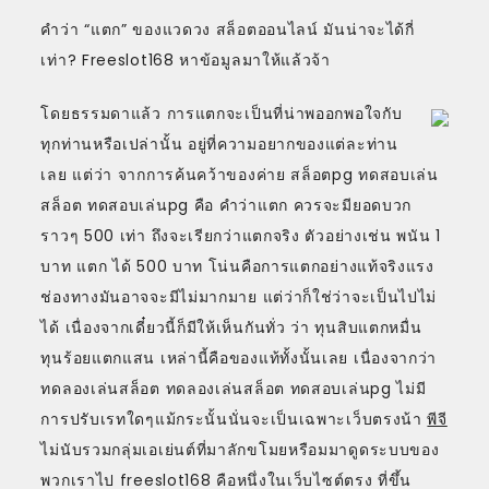
คำว่า “แตก” ของแวดวง สล็อตออนไลน์ มันน่าจะได้กี่
เท่า? Freeslot168 หาข้อมูลมาให้แล้วจ้า
โดยธรรมดาแล้ว การแตกจะเป็นที่น่าพออกพอใจกับ
ทุกท่านหรือเปล่านั้น อยู่ที่ความอยากของแต่ละท่าน
เลย แต่ว่า จากการค้นคว้าของค่าย สล็อตpg ทดสอบเล่น
สล็อต ทดสอบเล่นpg คือ คำว่าแตก ควรจะมียอดบวก
ราวๆ 500 เท่า ถึงจะเรียกว่าแตกจริง ตัวอย่างเช่น พนัน 1
บาท แตก ได้ 500 บาท โน่นคือการแตกอย่างแท้จริงแรง
ช่องทางมันอาจจะมีไม่มากมาย แต่ว่าก็ใช่ว่าจะเป็นไปไม่
ได้ เนื่องจากเดี๋ยวนี้ก็มีให้เห็นกันทั่ว ว่า ทุนสิบแตกหมื่น
ทุนร้อยแตกแสน เหล่านี้คือของแท้ทั้งนั้นเลย เนื่องจากว่า
ทดลองเล่นสล็อต ทดลองเล่นสล็อต ทดสอบเล่นpg ไม่มี
การปรับเรทใดๆแม้กระนั้นนั่นจะเป็นเฉพาะเว็บตรงน้า
พีจี
ไม่นับรวมกลุ่มเอเย่นต์ที่มาลักขโมยหรือมมาดูดระบบของ
พวกเราไป freeslot168 คือหนึ่งในเว็บไซต์ตรง ที่ขึ้น