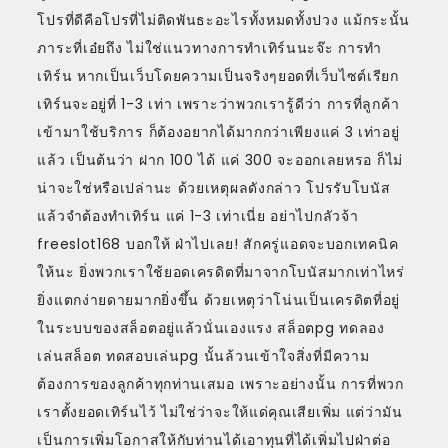
โปรที่ดีคือโปรที่ไม่ติดพันธะอะไรทั้งหมดทั้งปวง แม้กระนั้น
ภาระที่เอ๋ยถึง ไม่ใช่แนวทางการทำเทิร์นนะจ๊ะ การทำ
เทิร์น หากเป็นเว็บโดยความเป็นจริงๆยอดที่เว็บไซต์เรียก
เทิร์นจะอยู่ที่ 1-3 เท่า เพราะว่าพวกเรารู้ดีว่า การที่ลูกค้า
เข้ามาใช้บริการ ก็ต้องอยากได้มากกว่าเพียงแค่ 3 เท่าอยู่
แล้ว เป็นต้นว่า ฝาก 100 ได้ แค่ 300 จะออกเลยหรอ ก็ไม่
น่าจะใช่หรือเปล่านะ ด้วยเหตุผลดังกล่าว โปรรับโบนัส
แล้วจำต้องทำเทิร์น แค่ 1-3 เท่าเนี่ย อย่าไปกลัวจ้า
freeslot168 บอกให้ ฝ่าไปเลย! สักครู่แอดจะบอกเทคนิค
ให้นะ ยิ่งพวกเราใช้ยอดเครดิตที่มาจากโบนัสมากเท่าไหร่
ยิ่งแตกง่ายดายมากยิ่งขึ้น ด้วยเหตุว่าโน่นเป็นเครดิตที่อยู่
ในระบบของสล็อตอยู่แล้วนั่นเองแรง สล็อตpg ทดลอง
เล่นสล็อต ทดสอบเล่นpg นั้นล้วนเข้าใจสิ่งที่มีความ
ต้องการของลูกค้าทุกท่านเสมอ เพราะอย่างนั้น การที่พวก
เราตั้งยอดเทิร์นไว้ ไม่ใช่ว่าจะให้แด่คุณเสียเพิ่ม แต่ว่ามัน
เป็นการเพิ่มโอกาสให้กับท่านได้เอาทุนที่ได้เพิ่มไปฝ่าต่อ