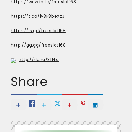
https://wow.in.th/freeslot168
https://t.co/1y3F8beXzJ
https://is.gd/freeslot168
http://gg.gg/freeslot168
http://rlu.ru/3fNie
Share