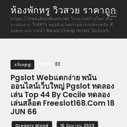
Skip
ห้องพักหรู วิวสวย ราคาถูก
to
https://thebullandbush.net โรงแรมสร้างใหม่ เดิน
content
ทางสะดวก ใกล้BTS ของอำนวยความสะดวกครบครัน ที่
จอดรถ สระว่ายน้ำ ฟิตเนส Cheap Hotels ได้เงินจริง
Tagged
พีจี
สล็อตpg
Pgslot Webแตกง่าย พนัน
ออนไลน์เว็บใหญ่ Pgslot ทดลอง
เล่น Top 44 By Cecile ทดลอง
เล่นสล็อต Freeslot168.com 18
JUN 66