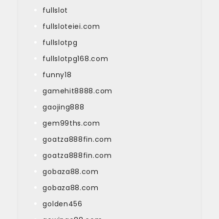
fullslot
fullsloteiei.com
fullslotpg
fullslotpg168.com
funny18
gamehit8888.com
gaojing888
gem99ths.com
goatza888fin.com
goatza888fin.com
gobaza88.com
gobaza88.com
golden456