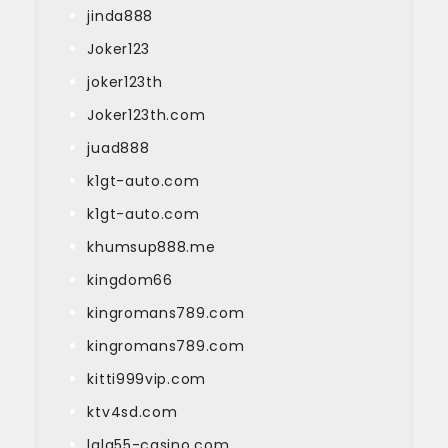
jinda888
Joker123
joker123th
Joker123th.com
juad888
k1gt-auto.com
k1gt-auto.com
khumsup888.me
kingdom66
kingromans789.com
kingromans789.com
kitti999vip.com
ktv4sd.com
lala55-casino.com