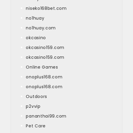
niseko168bet.com
no1huay
no1huay.com
okcasino
okcasino159.com
okcasino159.com
Online Games
onoplus168.com
onoplus168.com
Outdoors
p2vvip
pananthai99.com
Pet Care