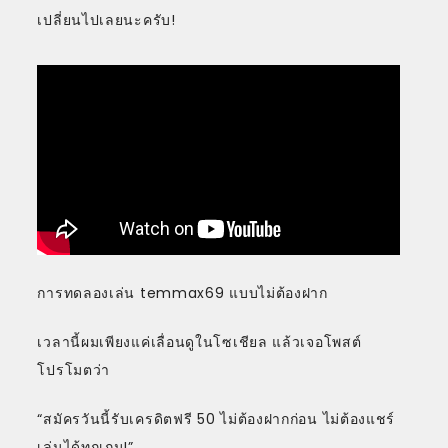
เปลี่ยนไปเลยนะครับ!
การทดลองเล่น temmax69 แบบไม่ต้องฝาก
เวลานี้ผมเพียงแค่เลื่อนดูในโซเชียล แล้วเจอโพสต์
โปรโมตว่า
“สมัครวันนี้รับเครดิตฟรี 50 ไม่ต้องฝากก่อน ไม่ต้องแชร์
เล่นได้ทุกเกม!”