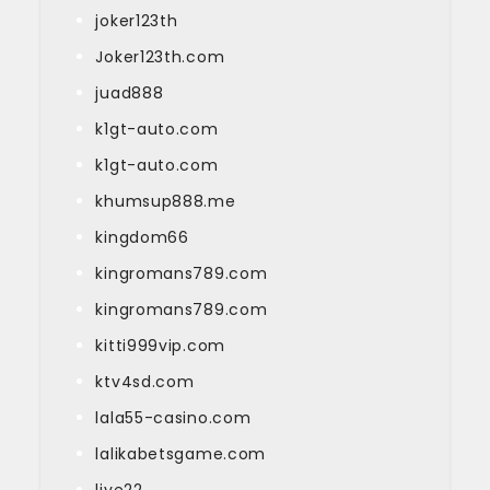
joker123th
Joker123th.com
juad888
k1gt-auto.com
k1gt-auto.com
khumsup888.me
kingdom66
kingromans789.com
kingromans789.com
kitti999vip.com
ktv4sd.com
lala55-casino.com
lalikabetsgame.com