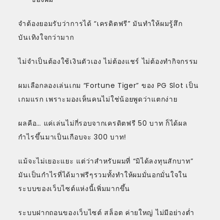
จำต้องยอมรับว่าการได้ “เครดิตฟรี” มันทำให้ผมรู้สึก
บันเทิงใจกว่ามาก
ไม่จำเป็นต้องใช้เงินตัวเอง ไม่ต้องแชร์ ไม่ต้องทำกิจกรรม
ผมเลือกลองเล่นเกม “Fortune Tiger” ของ PG Slot เป็น
เกมแรก เพราะมองเห็นคนไม่ใช่น้อยพูดว่าแตกง่าย
ผลคือ… แค่เล่นไม่กี่รอบจากเครดิตฟรี 50 บาท ก็ได้ผล
กำไรขึ้นมาเป็นเกือบจะ 300 บาท!
แม้จะไม่เยอะแยะ แต่ว่าสำหรับผมที่ “มิได้ลงทุนสักบาท”
มันเป็นกำไรที่ได้มาฟรีๆรวมทั้งทำให้ผมมั่นอกมั่นใจใน
ระบบของเว็บไซต์แห่งนี้เพิ่มมากขึ้น
ระบบฝากถอนของเว็บไซต์ สล็อต ค่ายใหญ่ ไม่มีอย่างต่ำ