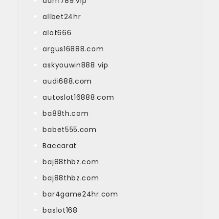
adm789.vip
allbet24hr
alot666
argus16888.com
askyouwin888 vip
audi688.com
autoslot16888.com
ba88th.com
babet555.com
Baccarat
baj88thbz.com
baj88thbz.com
bar4game24hr.com
baslot168