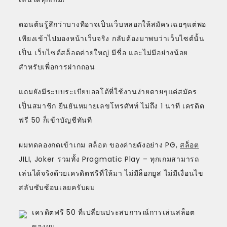
ตอนต้นรู้สึกว่าบางทีอาจเป็นเว็บหลอกให้สมัครเฉยๆแต่พอ
เพียงเข้าไปมองหน้าเว็บจริง กลับต้องมาพบว่าเว็บไซต์นั้น
เป็น เว็บไซต์สล็อตค่ายใหญ่ มีชื่อ และไม่มีอย่างน้อย
สำหรับเพื่อการฝากถอน
แถมยังมีระบบระเบียบออโต้ที่ใช้งานง่ายดายๆแค่สมัคร
เป็นสมาชิก ยืนยันหมายเลขโทรศัพท์ ไม่ถึง 1 นาที เครดิต
ฟรี 50 ก็เข้าบัญชีทันที
ผมทดลองกดเข้าเกม สล็อต ของค่ายดังอย่าง PG,
สล็อต
JILI, Joker รวมทั้ง Pragmatic Play – ทุกเกมสามารถ
เล่นได้จริงด้วยเครดิตฟรีที่ให้มา ไม่มีล็อกยูส ไม่มีเงื่อนไข
สลับซับซ้อนเลยครับผม
เครดิตฟรี 50 ที่เปลี่ยนประสบการณ์การเล่นสล็อต
ของผม