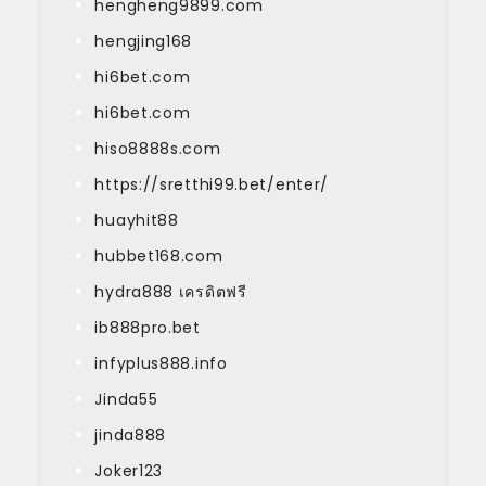
hengheng9899.com
hengjing168
hi6bet.com
hi6bet.com
hiso8888s.com
https://sretthi99.bet/enter/
huayhit88
hubbet168.com
hydra888 เครดิตฟรี
ib888pro.bet
infyplus888.info
Jinda55
jinda888
Joker123