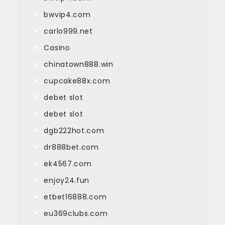
bwvip4.com
carlo999.net
Casino
chinatown888.win
cupcake88x.com
debet slot
debet slot
dgb222hot.com
dr888bet.com
ek4567.com
enjoy24.fun
etbet16888.com
eu369clubs.com