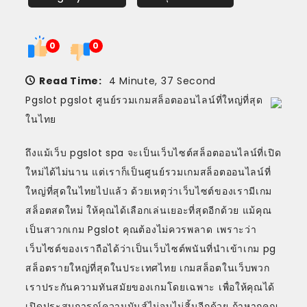
0
0
Read Time:
4 Minute, 37 Second
Pgslot pgslot ศูนย์รวมเกมสล็อตออนไลน์ที่ใหญ่ที่สุด
ในไทย
ถึงแม้เว็บ pgslot spa จะเป็นเว็บไซต์สล็อตออนไลน์ที่เปิด
ใหม่ได้ไม่นาน แต่เราก็เป็นศูนย์รวมเกมสล็อตออนไลน์ที่
ใหญ่ที่สุดในไทยไปแล้ว ด้วยเหตุว่าเว็บไซต์ของเรามีเกม
สล็อตสดใหม่ ให้คุณได้เลือกเล่นเยอะที่สุดอีกด้วย แม้คุณ
เป็นสาวกเกม Pgslot คุณต้องไม่ควรพลาด เพราะว่า
เว็บไซต์ของเราถือได้ว่าเป็นเว็บไซต์พนันที่นำเข้าเกม pg
สล็อตรายใหญ่ที่สุดในประเทศไทย เกมสล็อตในเว็บพวก
เราประกันความทันสมัยของเกมโดยเฉพาะ เพื่อให้คุณได้
เปิดประสบการณ์ความมันส์ไม่จบไม่สิ้นอีกด้วย ถ้าหากคุณ