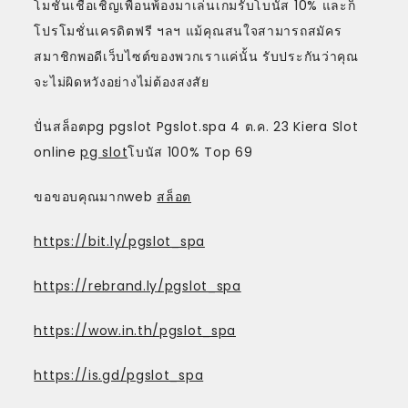
โมชั่นเชื้อเชิญเพื่อนพ้องมาเล่นเกมรับโบนัส 10% และก็
โปรโมชั่นเครดิตฟรี ฯลฯ แม้คุณสนใจสามารถสมัคร
สมาชิกพอดีเว็บไซต์ของพวกเราแค่นั้น รับประกันว่าคุณ
จะไม่ผิดหวังอย่างไม่ต้องสงสัย
ปั่นสล็อตpg pgslot Pgslot.spa 4 ต.ค. 23 Kiera Slot
online
pg slot
โบนัส 100% Top 69
ขอขอบคุณมากweb
สล็อต
https://bit.ly/pgslot_spa
https://rebrand.ly/pgslot_spa
https://wow.in.th/pgslot_spa
https://is.gd/pgslot_spa