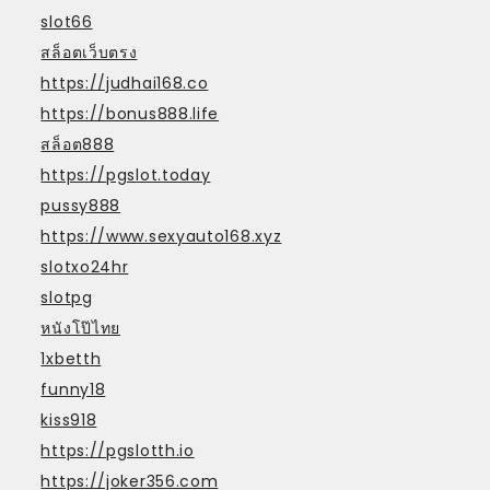
slot66
สล็อตเว็บตรง
https://judhai168.co
https://bonus888.life
สล็อต888
https://pgslot.today
pussy888
https://www.sexyauto168.xyz
slotxo24hr
slotpg
หนังโป๊ไทย
1xbetth
funny18
kiss918
https://pgslotth.io
https://joker356.com