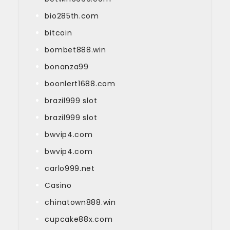
bio285th.com
bitcoin
bombet888.win
bonanza99
boonlert1688.com
brazil999 slot
brazil999 slot
bwvip4.com
bwvip4.com
carlo999.net
Casino
chinatown888.win
cupcake88x.com