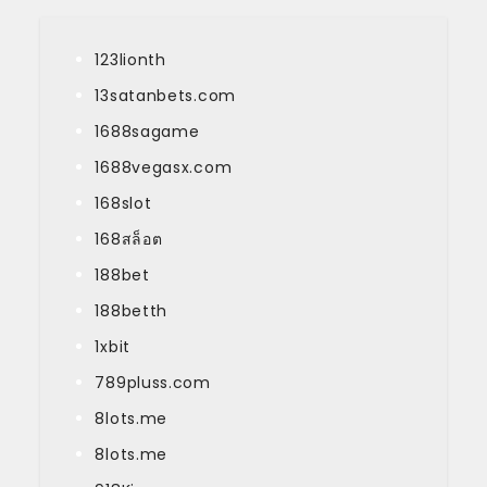
123lionth
13satanbets.com
1688sagame
1688vegasx.com
168slot
168สล็อต
188bet
188betth
1xbit
789pluss.com
8lots.me
8lots.me