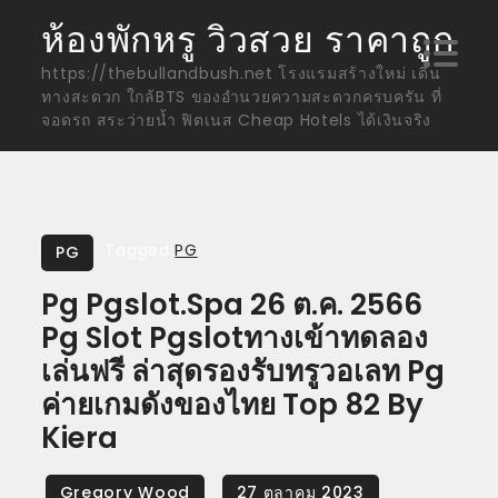
Skip
ห้องพักหรู วิวสวย ราคาถูก
to
https://thebullandbush.net โรงแรมสร้างใหม่ เดิน
content
ทางสะดวก ใกล้BTS ของอำนวยความสะดวกครบครัน ที่
จอดรถ สระว่ายน้ำ ฟิตเนส Cheap Hotels ได้เงินจริง
Tagged
PG
PG
Pg Pgslot.spa 26 ต.ค. 2566
Pg Slot Pgslotทางเข้าทดลอง
เล่นฟรี ล่าสุดรองรับทรูวอเลท Pg
ค่ายเกมดังของไทย Top 82 By
Kiera