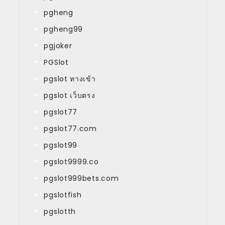
pgheng
pgheng99
pgjoker
PGSlot
pgslot ทางเข้า
pgslot เว็บตรง
pgslot77
pgslot77.com
pgslot99
pgslot9999.co
pgslot999bets.com
pgslotfish
pgslotth