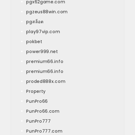
pgx62game.com
pgzeus88win.com
pgสล็อต
play97vip.com
pokbet
power999.net
premium66.info
premium66.info
proded888x.com
Property
PunPro66
PunPro66.com
PunPro777
PunPro777.com