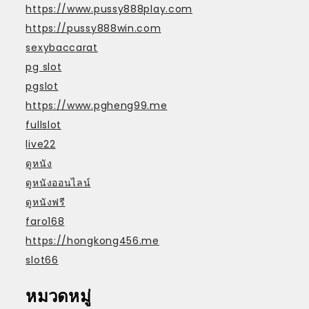
https://www.pussy888play.com
https://pussy888win.com
sexybaccarat
pg slot
pgslot
https://www.pgheng99.me
fullslot
live22
ดูหนัง
ดูหนังออนไลน์
ดูหนังฟรี
faro168
https://hongkong456.me
slot66
หมวดหมู่