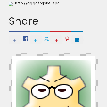
http://gg.gg/pgslot_spa
Share