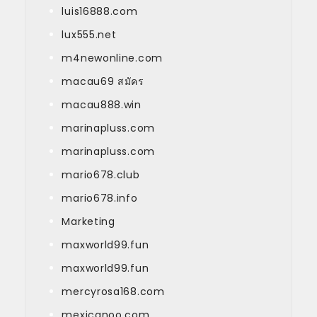
luis16888.com
lux555.net
m4newonline.com
macau69 สมัคร
macau888.win
marinapluss.com
marinapluss.com
mario678.club
mario678.info
Marketing
maxworld99.fun
maxworld99.fun
mercyrosa168.com
mexicanoo.com