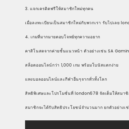
3. แจกเครดิตฟรีให้สมาชิกใหม่ทุกคน
เมื่อลงทะเบียนเป็นสมาชิกใหม่กับพวกเรา รับไปเลย lo
4. เกมที่มากมายตอบโจทย์ทุกความอยาก
คาสิโนสดจากค่ายชั้นแนวหน้า ตัวอย่างเช่น SA Gami
สล็อตออนไลน์กว่า 1,000 เกม พร้อมโบนัสแตกง่าย
แทงบอลออนไลน์และกีฬาอื่นๆจากทั่วทั้งโลก
สิทธิพิเศษและโปรโมชั่นที่ london678 จัดเต็มให้สมาชิ
สมาชิกจะได้รับสิทธิประโยชน์จำนวนมาก ยกตัวอย่างเช่