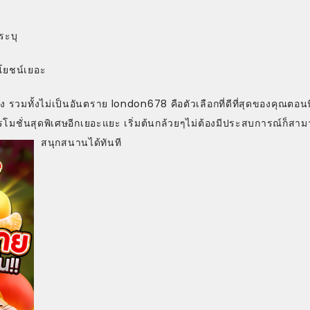
ระบุ
ะโยชน์เยอะ
 รวมทั้งไม่เป็นอันตราย london678 คือตัวเลือกที่ดีที่สุดของคุณตอนน
มชั่นสุดพิเศษอีกเยอะแยะ เริ่มต้นกล้วยๆไม่ต้องมีประสบการณ์ก็สา
สนุกสนานได้ทันที