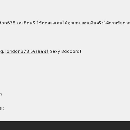
ndon678 เครดิตฟรี ใช้ทดลองเล่นได้ทุกเกม ถอนเงินจริงได้ตามข้อตก
ng,
london678 เครดิตฟรี
Sexy Baccarat
ก
น: