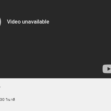
?
30 วินาที