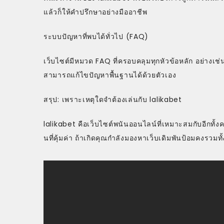
แล้วก็ให้คำปรึกษาอย่างมืออาชีพ
ระบบปัญหาที่พบได้ทั่วไป (FAQ)
เว็บไซต์มีหมวด FAQ ที่ครอบคลุมทุกหัวข้อหลัก อย่างเ
สามารถแก้ไขปัญหาพื้นฐานได้ด้วยตัวเอง
สรุป: เพราะเหตุใดจำต้องเล่นกับ lalikabet
lalikabet คือเว็บไซต์พนันออนไลน์ที่เหมาะสมกับอีกทั้งค
นที่คุ้มค่า ถ้าเกิดคุณกำลังมองหาเว็บเดิมพันป้อมคงรวมทั้