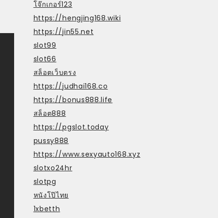
โจ๊กเกอร์123
https://hengjing168.wiki
https://jin55.net
slot99
slot66
สล็อตเว็บตรง
https://judhai168.co
https://bonus888.life
สล็อต888
https://pgslot.today
pussy888
https://www.sexyauto168.xyz
slotxo24hr
slotpg
หนังโป๊ไทย
1xbetth