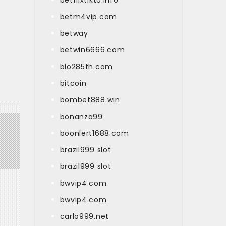
betflixtikto.info
betm4vip.com
betway
betwin6666.com
bio285th.com
bitcoin
bombet888.win
bonanza99
boonlert1688.com
brazil999 slot
brazil999 slot
bwvip4.com
bwvip4.com
carlo999.net