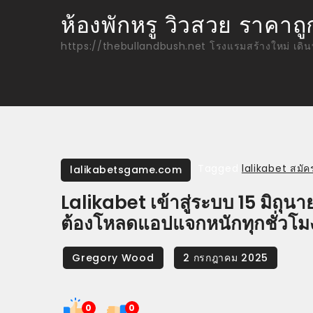
Skip
ห้องพักหรู วิวสวย ราคาถู
to
https://thebullandbush.net โรงแรมสร้างใหม่ เดิน
content
Tagged
lalikabet สมัค
lalikabetsgame.com
Lalikabet เข้าสู่ระบบ 15 มิถุนา
ต้องโหลดแอปแจกหนักทุกชั่วโม
0
0