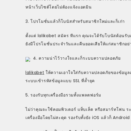
หน้าเว็บไซต์โดยไม่ต้องแจ้งแอดมิน
3. โปรโมชั่นแล้วก็โบนัสสำหรับสมาชิกใหม่และก็เก่า
ตั้งแต่ lalikabet สมัคร ทีแรก คุณจะได้รับโบนัสต้อนรับ
ยังมีโปรโมชั่นประจำวันและคืนยอดเสียให้แก่สมาชิกอย
4. ความน่าไว้วางใจและก็ระบบความปลอดภัย
lalikabet
ให้ความเอาใจใส่กับความปลอดภัยของข้อมูลลูก
ระบบเข้ารหัสข้อมูลแบบ SSL ที่ล้ำยุค
5. รองรับทุกเครื่องมือรวมทั้งแพลตฟอร์ม
ไม่ว่าคุณจะใช้คอมพิวเตอร์ แท็บเล็ต หรือสมาร์ทโฟน ร
เครื่องมือโดยไม่สะดุด รองรับทั้งยัง iOS แล้วก็ Android