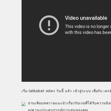
เริ่ม lalikabet สมัคร วันนี้ แล้ว เข้าสู่ระบบ เพื่อรับ เ
อ่านเพิ่มบทความแนะนำเกี่ยวกับเกมที่ได้รับความ
ยกฐานะประสบการณ์การเล่นของคุณ