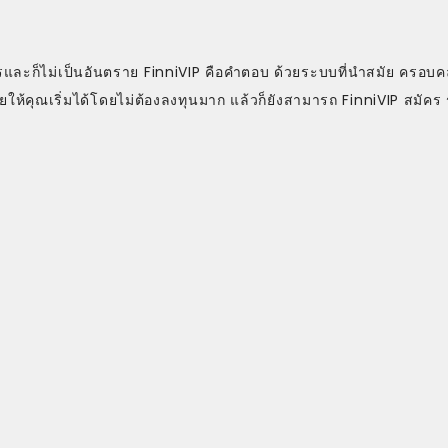
ะก็ไม่เป็นอันตราย FinniVIP คือคำตอบ ด้วยระบบที่นำสมัย ครอบคล
วยให้คุณเริ่มได้โดยไม่ต้องลงทุนมาก แล้วก็ยังสามารถ FinniVIP สมัคร