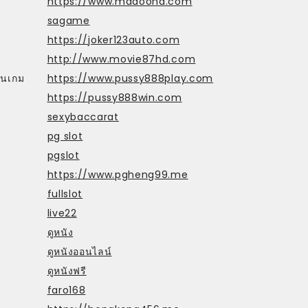
https://www.madoohd.com
sagame
https://joker123auto.com
http://www.movie87hd.com
่นเกม
https://www.pussy888play.com
https://pussy888win.com
sexybaccarat
pg slot
pgslot
https://www.pgheng99.me
fullslot
live22
ดูหนัง
ดูหนังออนไลน์
ดูหนังฟรี
faro168