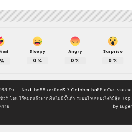
Sleepy
Angry
Surprise
ited
0
%
0
%
0
%
%
168 รับ
Next:
ba88 เครดิตฟรี 7 October ba88 สมัคร รวมเกม
นชัวร์ โอน
ไว้หมดแล้วฝากเงินไม่มีขั้นต่ำ ระบบไวเล่นยังไงก็มีลุ้น Top
ลทราย
by Euge