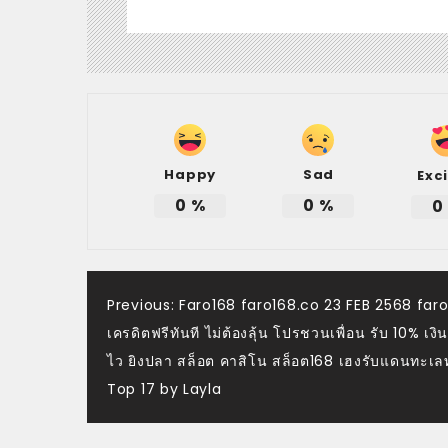
Happy
Sad
Exc
0
%
0
%
0
แนะแนว
Previous:
Faro168 faro168.co 23 FEB 2568 faro
เครดิตฟรีทันที ไม่ต้องลุ้น โปรชวนเพื่อน รับ 10% เงิ
เรื่อง
ไว ยิงปลา สล็อต คาสิโน สล็อต168 เฮงรับแดนทะเ
Top 17 by Layla