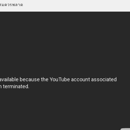
ไม่สมควรพลาด