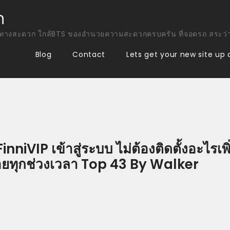
ก
ทางสะดวก ใกล้BTS ของอำนวยความสะดวกครบครัน ที่จอดรถ สระว่าย
Blog
Contact
Lets get your new site up 
niVIP เข้าสู่ระบบ ไม่ต้องติดตั้งอะไรเพิ
บ่อยทุกช่วงเวลา Top 43 By Walker