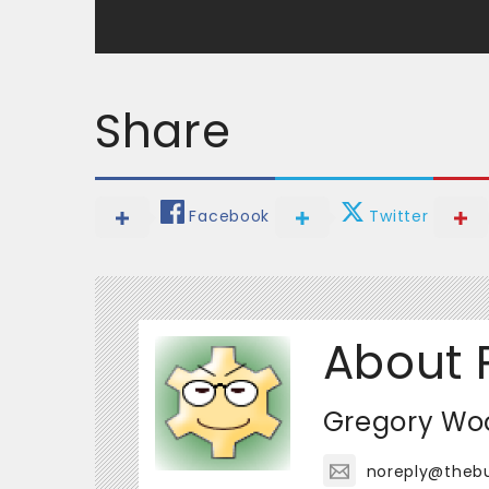
Share
Facebook
Twitter
About 
Gregory Wo
noreply@thebu