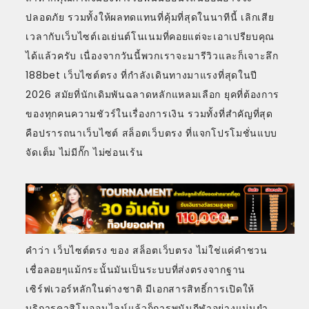
ปลอดภัย รวมทั้งให้ผลทดแทนที่คุ้มที่สุดในนาทีนี้ เลิกเสีย
เวลากับเว็บไซต์เอเย่นต์โนเนมที่คอยแต่จะเอาเปรียบคุณ
ได้แล้วครับ เนื่องจากวันนี้พวกเราจะมารีวิวและก็เจาะลึก
188bet เว็บไซต์ตรง ที่กำลังเดินทางมาแรงที่สุดในปี
2026 สมัยที่นักเดิมพันฉลาดหลักแหลมเลือก ยุคที่ต้องการ
ของทุกคนความชัวร์ในเรื่องการเงิน รวมทั้งที่สำคัญที่สุด
คือปรารถนาเว็บไซต์ สล็อตเว็บตรง ที่แจกโปรโมชั่นแบบ
จัดเต็ม ไม่มีกั๊ก ไม่ซ่อนเร้น
คำว่า เว็บไซต์ตรง ของ สล็อตเว็บตรง ไม่ใช่แค่คำชวน
เชื่อลอยๆแม้กระนั้นมันเป็นระบบที่ส่งตรงจากฐาน
เซิร์ฟเวอร์หลักในต่างชาติ มีเอกสารสิทธิ์การเปิดให้
บริการคาสิโนออนไลน์แล้วก็การพนันกีฬาอย่างแม่นยำ