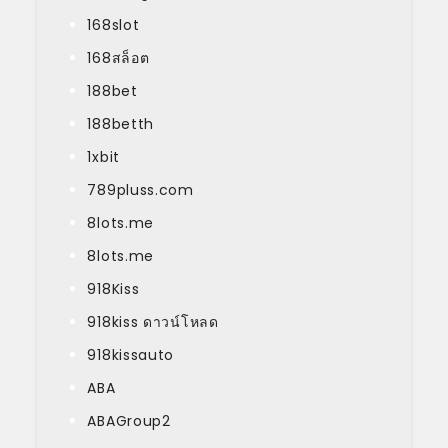
168slot
168สล็อต
188bet
188betth
1xbit
789pluss.com
8lots.me
8lots.me
918Kiss
918kiss ดาวน์โหลด
918kissauto
ABA
ABAGroup2