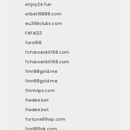
enjoy24.fun
etbet16888.com
eu369clubs.com
FAFA123
faro168
fcharoenkit168.com
fcharoenkit168.com
finn88gold.me
finn88gold.me
finnivips.com
fiwdee.bet
fiwdee.bet
fortune99vip.com
fox689ok.com