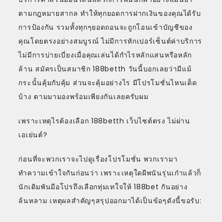
ตามกฎหมายสากล ทำให้ทุกยอดการฝากเงินของคุณได้รับ
การป้องกัน รวมทั้งทุกๆยอดถอนจะถูกโอนเข้าบัญชีของ
คุณโดยตรงอย่างสมบูรณ์ ไม่มีการหักเปอร์เซ็นต์ค่าบริการ
ไม่มีการบ่ายเบี่ยงเมื่อคุณเล่นได้กำไรหลักแสนหรือหลัก
ล้าน สมัครเป็นสมาชิก 188betth วันนี้บอกเลยว่ามีแม้
กระนั้นคุ้มกับคุ้ม ส่วนจะคุ้มอย่างไร มีโปรโมชั่นไหนเด็ด
บ้าง ตามมามองพร้อมเพียงกันเลยครับผม
เพราะเหตุไรต้องเลือก 188betth เว็บไซต์ตรง ไม่ผ่าน
เอเย่นต์?
ก่อนที่จะพวกเราจะไปดูเรื่องโปรโมชั่น พวกเรามา
ทำความเข้าใจกันก่อนว่า เพราะเหตุใดผีพนันรุ่นเก๋าแล้วก็
นักเดิมพันมือโปรถึงเลือกทุ่มเทใจให้ 188bet กันอย่าง
ล้นหลาม เหตุผลสำคัญๆสรุปออกมาได้เป็นข้อๆดังนี้ขอรับ: