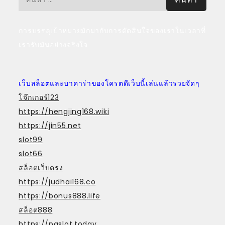
สำหรับ:
การบรรลุเป้าหมายมักมากับการตัดสินใจของเราในเวลาที่
เรารับมันอย่างจริงใจ
เว็บสล็อตและบาคาร่าของโครตดีเว็บนี้เล่นแล้วรวยจัดๆ
โจ๊กเกอร์123
https://hengjing168.wiki
https://jin55.net
slot99
slot66
สล็อตเว็บตรง
https://judhai168.co
https://bonus888.life
สล็อต888
https://pgslot.today