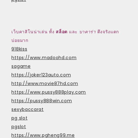
เว็บคาสิโนน่าเล่น ทั้ง
สล็อต
และ
บาคาร่า
ตึงจริงแตก
บ่อยมาก
918kiss
https://www.madoohd.com
sagame
https://joker123auto.com
http://www.movie87hd.com
https://www.pussy888play.com
https://pussy888win.com
sexybaccarat
pg slot
pgslot
https://www.pgheng99.me