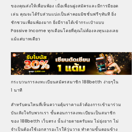
ของคุณส่งให้เพื่อนพ้อง เมื่อเพื่อนฝูงสมัครและมีการมียอด
เล่น คุณจะได้รับส่วนแบ่งเป็นค่าคอมมิชชั่นฟรีๆทันที ยิ่ง
ชักชวนเพื่อนพ้องมาก ยิ่งมีรายได้เข้ากระเป๋าแบบ
Passive Income ทุกเดือนโดยที่คุณไม่ต้องลงทุนเองเลย
แม้แต่บาทเดียว
กระบวนการลงทะเบียนสมัครสมาชิก 188betth ง่ายๆใน
1 นาที
สำหรับคนไหนที่เห็นความคุ้มราคาแล้วต้องการเข้ามาร่วม
บันเทิงใจกับพวกเรา ขั้นตอนการลงทะเบียนเป็นสมาชิก
ของ 188betth เว็บตรง นั้นง่ายดายครับผม ไม่ยุ่งยาก ไม่
จำเป็นต้องใช้เอกสารอะไรให้วุ่นวาย ทำตามขั้นตอนข้าง