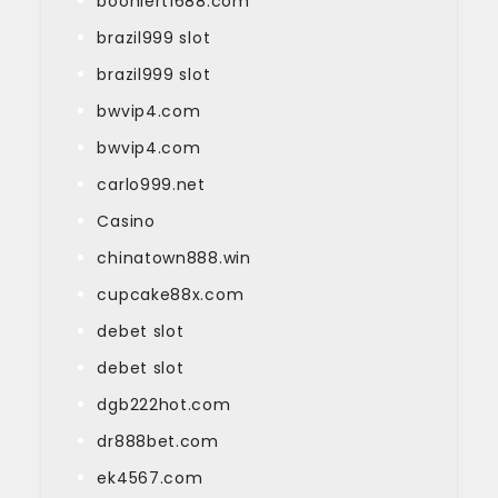
boonlert1688.com
brazil999 slot
brazil999 slot
bwvip4.com
bwvip4.com
carlo999.net
Casino
chinatown888.win
cupcake88x.com
debet slot
debet slot
dgb222hot.com
dr888bet.com
ek4567.com