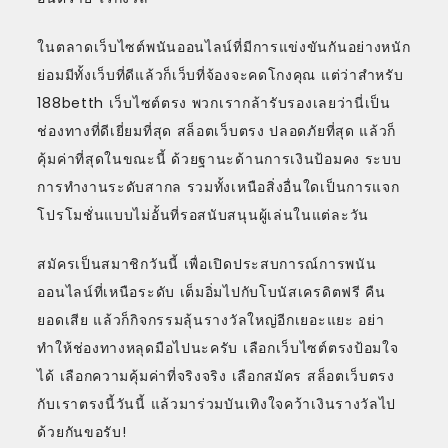
ในตลาดเว็บไซต์พนันออนไลน์ที่มีการแข่งขันกันอย่างหนัก
ย่อมมีทั้งเว็บที่ดีแล้วก็เว็บที่จ้องจะคดโกงคุณ แต่ว่าสำหรับ
188betth เว็บไซต์ตรง พวกเรากล้ารับรองเลยว่านี่เป็น
ช่องทางที่ดีเยี่ยมที่สุด สล็อตเว็บตรง ปลอดภัยที่สุด แล้วก็
คุ้มค่าที่สุดในขณะนี้ ด้วยฐานะด้านการเงินป้อมคง ระบบ
การทำงานระดับสากล รวมทั้งเหนือสิ่งอื่นใดเป็นการแจก
โปรโมชั่นแบบไม่อั้นที่รอสนับสนุนผู้เล่นในแต่ละวัน
สมัครเป็นสมาชิกวันนี้ เพื่อเปิดประสบการณ์การพนัน
ออนไลน์ที่เหนือระดับ เต็มอิ่มไปกับโบนัสเครดิตฟรี คืน
ยอดเสีย แล้วก็กิจกรรมลุ้นรางวัลใหญ่อีกเยอะแยะ อย่า
ทำให้ช่องทางหลุดมือไปนะครับ เลือกเว็บไซต์ตรงป้อมใจ
ได้ เลือกความคุ้มค่าที่จริงจริง เลือกสมัคร สล็อตเว็บตรง
กับเราตรงนี้วันนี้ แล้วมาร่วมบันเทิงใจคว้าเงินรางวัลไป
ด้วยกันขอรับ!