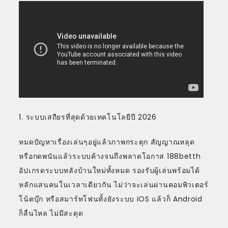
1. ระบบเสถียรที่สุดด้วยเทคโนโลยีปี 2026
หมดปัญหาเรื่องเล่นๆอยู่แล้วภาพกระตุก สัญญาณหลุด
หรือกดพนันแล้วระบบค้างจนถึงพลาดโอกาส 188betth
อัปเกรดระบบหลังบ้านใหม่ทั้งหมด รองรับผู้เล่นพร้อมได้
หลักแสนคนในเวลาเดียวกัน ไม่ว่าจะเล่นผ่านคอมพิวเตอร์
โน้ตบุ๊ก หรือสมาร์ทโฟนทั้งยังระบบ iOS แล้วก็ Android
ก็ลื่นไหล ไม่มีสะดุด