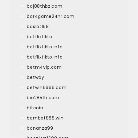
baj88thbz.com
bar4game24hr.com
baslot168
betflixtikto
betflixtikto.info
betflixtikto.info
betm4vip.com
betway
betwin6666.com
bio285th.com
bitcoin
bombet888.win
bonanza99