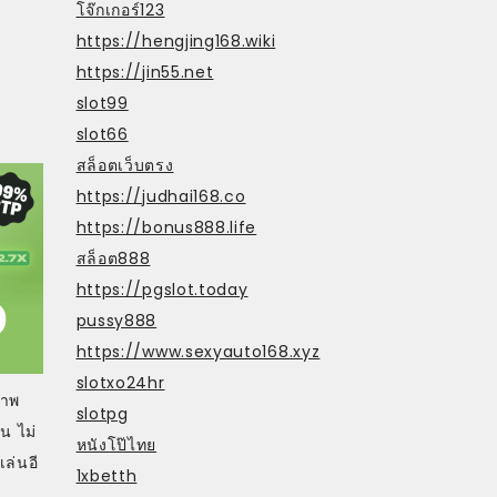
โจ๊กเกอร์123
https://hengjing168.wiki
https://jin55.net
slot99
slot66
สล็อตเว็บตรง
https://judhai168.co
https://bonus888.life
สล็อต888
https://pgslot.today
pussy888
https://www.sexyauto168.xyz
slotxo24hr
ภาพ
slotpg
น ไม่
หนังโป๊ไทย
ล่นอี
1xbetth