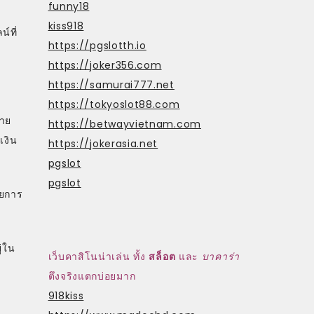
funny18
kiss918
์ที่
https://pgslotth.io
https://joker356.com
https://samurai777.net
https://tokyoslot88.com
ลาย
https://betwayvietnam.com
เงิน
https://jokerasia.net
pgslot
pgslot
รายการ
ู่ใน
เว็บคาสิโนน่าเล่น ทั้ง
สล็อต
และ
บาคาร่า
ตึงจริงแตกบ่อยมาก
918kiss