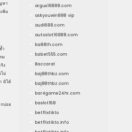
ัญหา
argus16888.com
พิ่ม
askyouwin888 vip
audi688.com
autoslot16888.com
ba88th.com
ย้ำ
babet555.com
เกม
Baccarat
ริง
ยไม่
baj88thbz.com
 มิได้
baj88thbz.com
bar4game24hr.com
baslot168
จกบ่อย
betflixtikto
betflixtikto.info