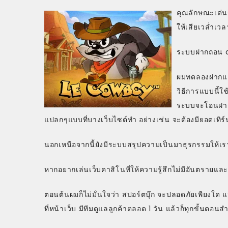
คุณลักษณะเด่นก
ให้เสียเวล่ำเว
ระบบฝากถอน cl
ผมทดลองฝากและ
วิธีการแบบนี้ใ
ระบบจะโอนฝากบั
แปลกๆแบบที่บางเว็บไซต์ทำ อย่างเช่น จะต้องมียอดเทิร์
นอกเหนือจากนี้ยังมีระบบสรุปความเป็นมาธุรกรรมให้เรา
หากอยากเล่นเว็บคาสิโนที่ให้ความรู้สึกไม่มีอันตรายแล
ตอนต้นผมก็ไม่มั่นใจว่า สปอร์ตบุ๊ก จะปลอดภัยเพียงใด แม
ที่หน้าเว็บ มีทีมดูแลลูกค้าตลอด 1 วัน แล้วก็ทุกขั้นต