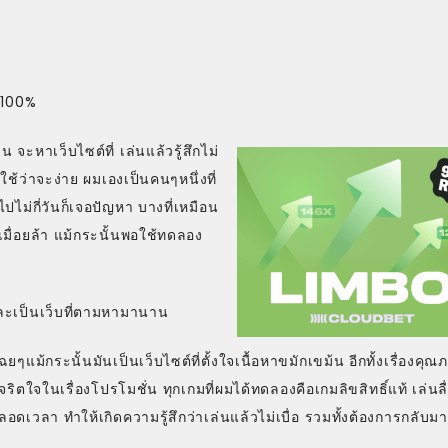
้ 100%
 จะหาเว็บไซต์ที่ เล่นแล้วรู้สึกไม่
ช้ว่าจะง่าย ผมเองเป็นคนๆหนึ่งที่
ไม่กี่วันก็เจอปัญหา บางที่เหมือน
เมื่อยล้า แม้กระนั้นพอใช้ทดลอง
แหละเป็นเว็บที่ตามหามานาน
ยๆแม้กระนั้นมันเป็นเว็บไซต์ที่ตั้งใจเนื้อหาขมักเขม้น อีกทั้งเรื่องคุณ
ใจในเรื่องโปรโมชั่น ทุกเกมที่ผมได้ทดลองคือเกมลิขสิทธิ์แท้ เล่นลื่
วลา ทำให้เกิดความรู้สึกว่าเล่นแล้วไม่เบื่อ รวมทั้งต้องการกลับมาเ