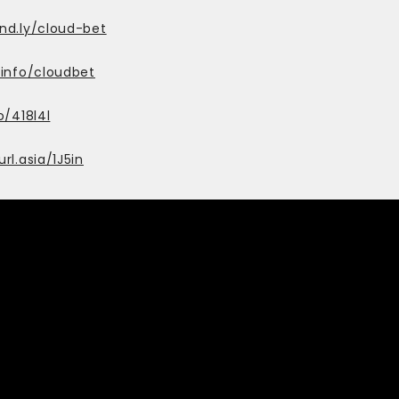
and.ly/cloud-bet
.info/cloudbet
o/418l4l
url.asia/1J5in