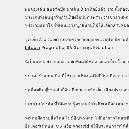
ผมลองเล่น สปอร์ตบุ๊ก มาเกิน 3 อาทิตย์แล้ว รวมทั้งต้
ประเภทที่เล่นทุกวี่ทุกวันก็ยังไม่หมด เพราะว่าเขารวมท
หรือเกมแนวโชว์ที่เล่นเอาสนุกสนานก็มีให้เลือกครบหม
จุดแข็งคือbitcoin แต่ละพวกถูกแยกออกแจ่มชัด มีภาพตัวอ
bitcoin
Pragmatic, SA Gaming, Evolution
นี่เป็นแบบอย่างเกมbitcoinที่ผมได้ทดลองและก็ถูกใจมา
• บาคาร่าแบบสปีด ที่ใช้เวลาเพียงแค่ไม่กี่วินาทีต่อตา 
• สล็อตธีมญี่ปุ่นแล้วก็จีน ที่ภาพสวยจัดเต็ม เสียงประกอบ
• เกมโชว์วงล้อ ที่ให้ความรู้ความเข้าใจสึกเสมือนเล่นรา
ทุกเกมมีความลื่นไหล ไม่มีปัญหาหลุด ไม่มีอาการโหลดช้า
อินเตอร์เน็ตบน iOS หรือ Android ก็ให้ประสบการณ์ที่ลื