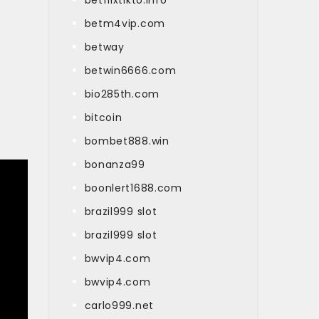
betflixtikto.info
betm4vip.com
betway
betwin6666.com
bio285th.com
bitcoin
bombet888.win
bonanza99
boonlert1688.com
brazil999 slot
brazil999 slot
bwvip4.com
bwvip4.com
carlo999.net