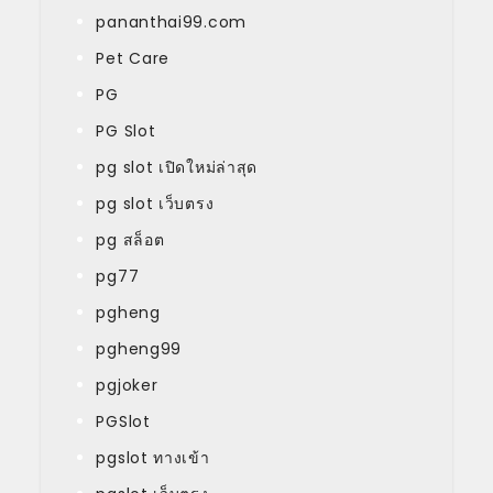
pananthai99.com
Pet Care
PG
PG Slot
pg slot เปิดใหม่ล่าสุด
pg slot เว็บตรง
pg สล็อต
pg77
pgheng
pgheng99
pgjoker
PGSlot
pgslot ทางเข้า