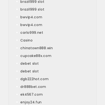
brazil999 slot
brazil999 slot
bwvip4.com
bwvip4.com
carlo999.net
Casino
chinatown888.win
cupcake88x.com
debet slot
debet slot
dgb222hot.com
dr888bet.com
ek4567.com
enjoy24.fun