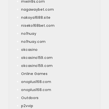
mwin9s.com
nagawaybet.com
nakoya1688.site
niseko168bet.com
no1huay
no1huay.com
okcasino
okcasino159.com
okcasino159.com
Online Games
onoplus168.com
onoplus168.com
Outdoors
p2vvip