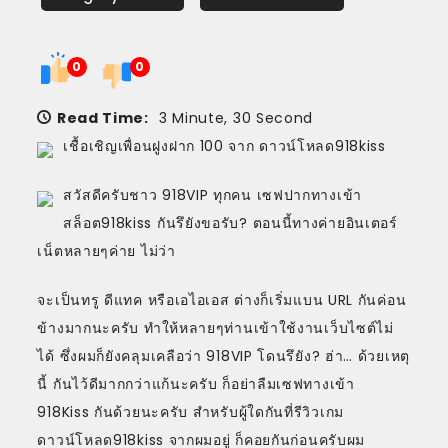
0
0
Read Time:
3 Minute, 30 Second
เชื้อเชิญเพื่อนฝูงฝาก 100 จาก ดาวน์โหลด918kiss
สวัสดีครับชาว 918VIP ทุกคน เซฟปากทางเข้า
สล็อต918kiss กันรึยังขอรับ? ตอนนี้ทางค่ายอินเตอร์
เน็ตหลายๆค่าย ไม่ว่า
จะเป็นทรู ดีแทค หรือเอไอเอส ต่างก็เริ่มแบน URL กันค่อน
ข้างมากนะครับ ทำให้หลายๆท่านเข้าใช้งานเว็บไซต์ไม่
ได้ ซึ่งผมก็ยังคลุมเคลือว่า 918VIP โดนรึยัง? ฮ่า… ด้วยเหตุ
นี้ กันไว้ดีมากกว่าแก้นะครับ ก็อย่าลืมเซฟทางเข้า
918Kiss กันด้วยนะครับ สำหรับผู้ใดกันที่รีวิวเกม
ดาวน์โหลด918kiss จากผมอยู่ ก็คอยกันก่อนครับผม