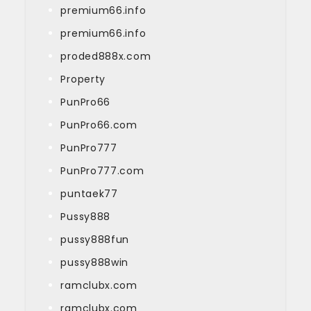
premium66.info
premium66.info
proded888x.com
Property
PunPro66
PunPro66.com
PunPro777
PunPro777.com
puntaek77
Pussy888
pussy888fun
pussy888win
ramclubx.com
ramclubx.com