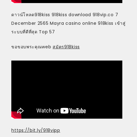
ดาวน์โหลด918kiss 918kiss download 918vip.co 7
December 2565 Mayra casino online 918kiss เข้าสู่
ระบบที่ดีที่สุด Top 57
ขอขอบพระคุณweb
สมัคร918kiss
https://bit.ly/918vipp