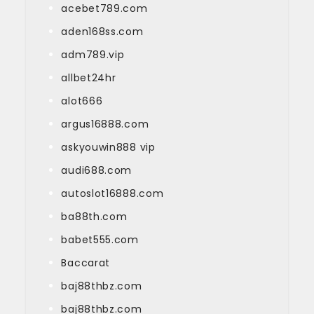
acebet789.com
aden168ss.com
adm789.vip
allbet24hr
alot666
argus16888.com
askyouwin888 vip
audi688.com
autoslot16888.com
ba88th.com
babet555.com
Baccarat
baj88thbz.com
baj88thbz.com