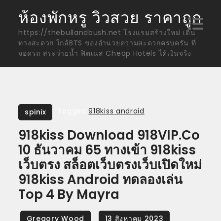
Skip
ห้องพักหรู วิวสวย ราคาถูก
to
https://thebullandbush.net โรงแรมสร้างใหม่ เดิน
content
ทางสะดวก ใกล้BTS ของอำนวยความสะดวกครบครัน ที่
จอดรถ สระว่ายน้ำ ฟิตเนส Cheap Hotels ได้เงินจริง
Tagged
918kiss android
spinix
918kiss Download 918VIP.co
10 ธันวาคม 65 ทางเข้า 918kiss
เว็บตรง สล็อตเว็บตรงเว็บเปิดใหม่
918kiss Android ทดลองเล่น
Top 4 By Mayra