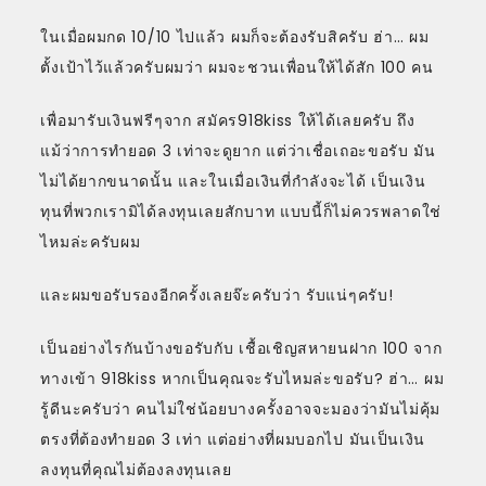
ในเมื่อผมกด 10/10 ไปแล้ว ผมก็จะต้องรับสิครับ ฮ่า… ผม
ตั้งเป้าไว้แล้วครับผมว่า ผมจะชวนเพื่อนให้ได้สัก 100 คน
เพื่อมารับเงินฟรีๆจาก สมัคร918kiss ให้ได้เลยครับ ถึง
แม้ว่าการทำยอด 3 เท่าจะดูยาก แต่ว่าเชื่อเถอะขอรับ มัน
ไม่ได้ยากขนาดนั้น และในเมื่อเงินที่กำลังจะได้ เป็นเงิน
ทุนที่พวกเรามิได้ลงทุนเลยสักบาท แบบนี้ก็ไม่ควรพลาดใช่
ไหมล่ะครับผม
และผมขอรับรองอีกครั้งเลยจ๊ะครับว่า รับแน่ๆครับ!
เป็นอย่างไรกันบ้างขอรับกับ เชื้อเชิญสหายนฝาก 100 จาก
ทางเข้า 918kiss หากเป็นคุณจะรับไหมล่ะขอรับ? ฮ่า… ผม
รู้ดีนะครับว่า คนไม่ใช่น้อยบางครั้งอาจจะมองว่ามันไม่คุ้ม
ตรงที่ต้องทำยอด 3 เท่า แต่อย่างที่ผมบอกไป มันเป็นเงิน
ลงทุนที่คุณไม่ต้องลงทุนเลย