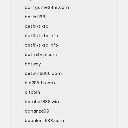
bar4game24hr.com
baslot168
betflixtikto
betflixtikto.info
betflixtikto.info
betm4vip.com
betway
betwin6666.com
bio285th.com
bitcoin
bombet888.win
bonanza99
boonlert1688.com