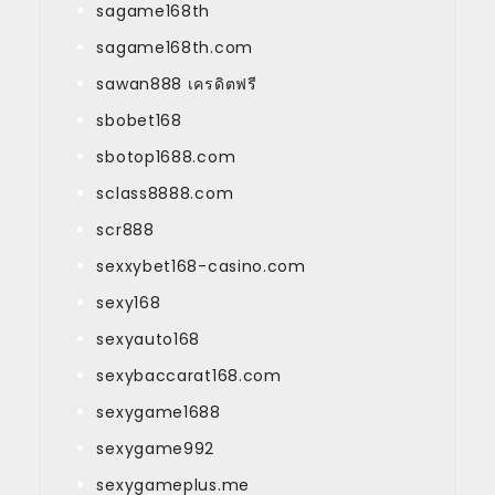
sagame168th
sagame168th.com
sawan888 เครดิตฟรี
sbobet168
sbotop1688.com
sclass8888.com
scr888
sexxybet168-casino.com
sexy168
sexyauto168
sexybaccarat168.com
sexygame1688
sexygame992
sexygameplus.me