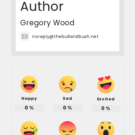
Author
Gregory Wood
noreply@thebullandbush.net
Happy
Sad
Excited
0
%
0
%
0
%