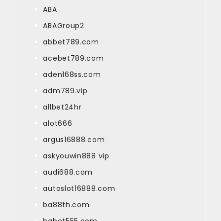
ABA
ABAGroup2
abbet789.com
acebet789.com
aden168ss.com
adm789.vip
allbet24hr
alot666
argus16888.com
askyouwin888 vip
audi688.com
autoslot16888.com
ba88th.com
babet555.com