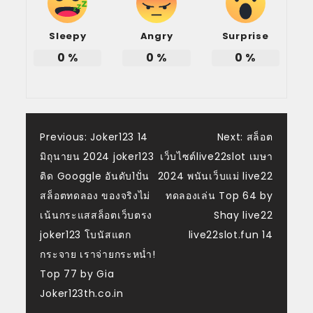
Sleepy
Angry
Surprise
0
%
0
%
0
%
แนะแนว
Previous:
Joker123 14
Next:
สล็อต
มิถุนายน 2024 joker123
เว็บไซต์live22slot เมษา
เรื่อง
ติด Googgle อันดับ1ปั่น
2024 พนันเว็บแม่ live22
สล็อตทดลอง ของจริงไม่
ทดลองเล่น Top 64 by
เน้นกระแสสล็อตเว็บตรง
Shay live22
joker123 โบนัสแตก
live22slot.fun 14
กระจาย เราจ่ายกระหน่ำ!
Top 77 by Gia
Joker123th.co.in