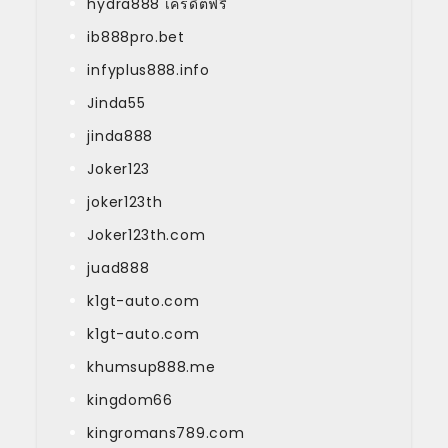
hydra888 เครดิตฟรี
ib888pro.bet
infyplus888.info
Jinda55
jinda888
Joker123
joker123th
Joker123th.com
juad888
k1gt-auto.com
k1gt-auto.com
khumsup888.me
kingdom66
kingromans789.com