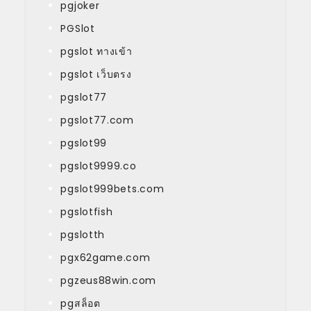
pgjoker
PGSlot
pgslot ทางเข้า
pgslot เว็บตรง
pgslot77
pgslot77.com
pgslot99
pgslot9999.co
pgslot999bets.com
pgslotfish
pgslotth
pgx62game.com
pgzeus88win.com
pgสล็อต