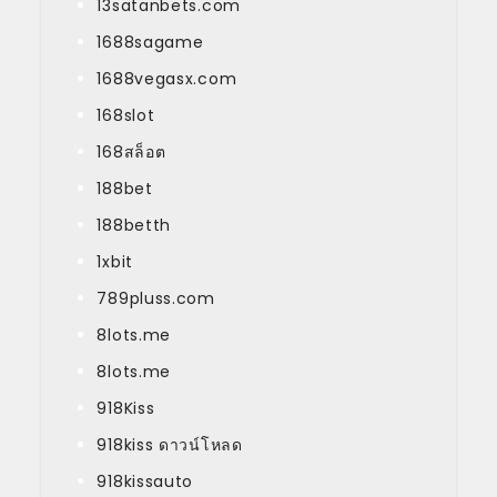
13satanbets.com
1688sagame
1688vegasx.com
168slot
168สล็อต
188bet
188betth
1xbit
789pluss.com
8lots.me
8lots.me
918Kiss
918kiss ดาวน์โหลด
918kissauto