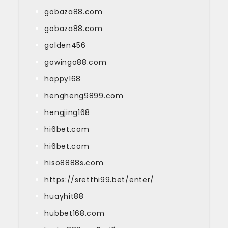
gobaza88.com
gobaza88.com
golden456
gowingo88.com
happy168
hengheng9899.com
hengjing168
hi6bet.com
hi6bet.com
hiso8888s.com
https://sretthi99.bet/enter/
huayhit88
hubbet168.com