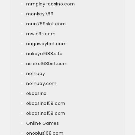
mmplay-casino.com
monkey789
mun789slot.com
mwin9s.com
nagawaybet.com
nakoya1688.site
niseko168bet.com
no1huay
no1huay.com
okcasino
okcasino159.com
okcasino159.com
Online Games
onoplus168.com