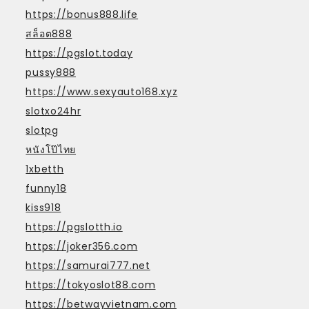
https://bonus888.life
สล็อต888
https://pgslot.today
pussy888
https://www.sexyauto168.xyz
slotxo24hr
slotpg
หนังโป๊ไทย
1xbetth
funny18
kiss918
https://pgslotth.io
https://joker356.com
https://samurai777.net
https://tokyoslot88.com
https://betwayvietnam.com