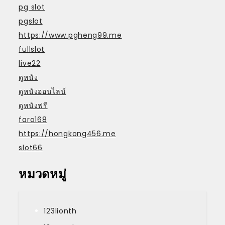
pg slot
pgslot
https://www.pgheng99.me
fullslot
live22
ดูหนัง
ดูหนังออนไลน์
ดูหนังฟรี
faro168
https://hongkong456.me
slot66
หมวดหมู่
123lionth