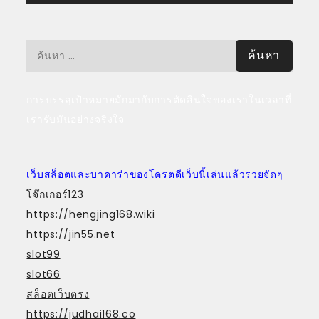
ค้นหา
สำหรับ:
การบรรลุเป้าหมายมักมากับการตัดสินใจของเราในเวลาที่
เรารับมันอย่างจริงใจ
เว็บสล็อตและบาคาร่าของโครตดีเว็บนี้เล่นแล้วรวยจัดๆ
โจ๊กเกอร์123
https://hengjing168.wiki
https://jin55.net
slot99
slot66
สล็อตเว็บตรง
https://judhai168.co