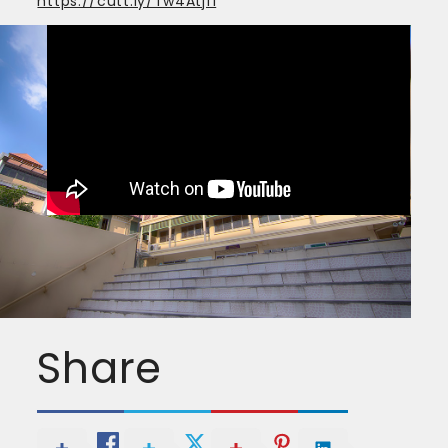
https://cutt.ly/Tw4Atjfi
Share