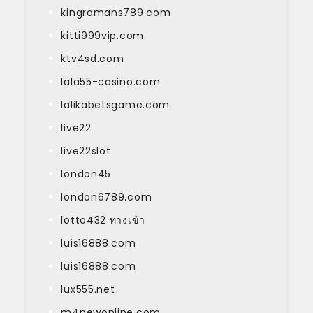
kingromans789.com
kitti999vip.com
ktv4sd.com
lala55-casino.com
lalikabetsgame.com
live22
live22slot
london45
london6789.com
lotto432 ทางเข้า
luis16888.com
luis16888.com
lux555.net
m4newonline.com