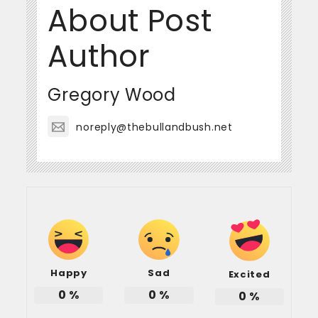
About Post
Author
Gregory Wood
noreply@thebullandbush.net
Happy
Sad
Excited
0
%
0
%
0
%