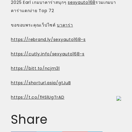
2025 Earl เกมบาคาร่าสนุกๆ
sexyauto168
รวมเกมบา
คาร่าแตกง่าย Top 72
ขอขอบพระคุณเว็ปไซต์
บาคาร่า
https://rebrand.ly/sexyauto168-s
https://cutly.info/sexyauto168-s
https://bitt.to/ncjm3l
https://shorturl.asia/gtJuB
https://t.co/fHSlUgTrAD
Share