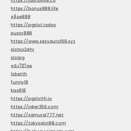
https://judhai168.co
https://bonus888.life
สล็อต888
https://pgslot.today
pussy888
https://www.sexyauto168.xyz
slotxo24hr
slotpg
หนังโป๊ไทย
1xbetth
funny18
kiss918
https://pgslotth.io
https://joker356.com
https://samurai777.net
https://tokyoslot88.com