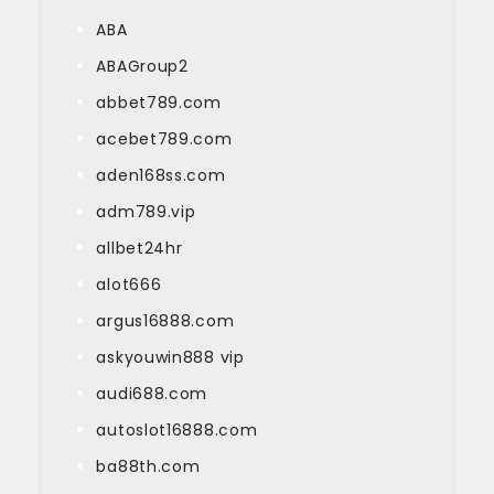
ABA
ABAGroup2
abbet789.com
acebet789.com
aden168ss.com
adm789.vip
allbet24hr
alot666
argus16888.com
askyouwin888 vip
audi688.com
autoslot16888.com
ba88th.com