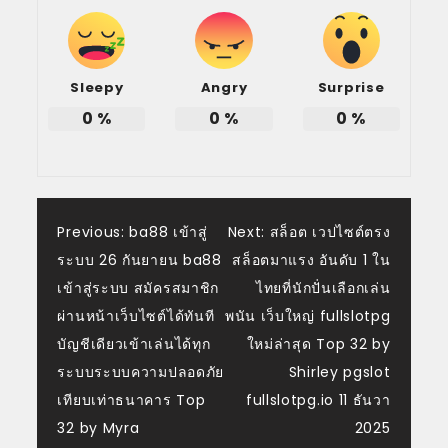
Sleepy
Angry
Surprise
0
%
0
%
0
%
แนะแนว
Previous:
ba88 เข้าสู่
Next:
สล็อต เวปไซต์ตรง
ระบบ 26 กันยายน ba88
สล็อตมาแรง อันดับ 1 ใน
เรื่อง
เข้าสู่ระบบ สมัครสมาชิก
ไทยที่นักปั่นเลือกเล่น
ผ่านหน้าเว็บไซต์ได้ทันที
พนัน เว็บใหญ่ fullslotpg
บัญชีเดียวเข้าเล่นได้ทุก
ใหม่ล่าสุด Top 32 by
ระบบระบบความปลอดภัย
Shirley pgslot
เทียบเท่าธนาคาร Top
fullslotpg.io 11 ธันวา
32 by Myra
2025