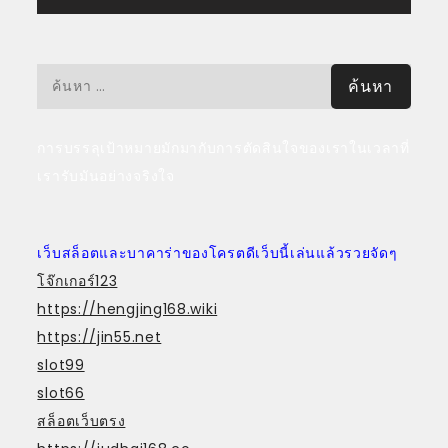
ค้นหา
สำหรับ:
การบรรลุเป้าหมายมักมากับการตัดสินใจของเราในเวลาที่
เรารับมันอย่างจริงใจ
เว็บสล็อตและบาคาร่าของโครตดีเว็บนี้เล่นแล้วรวยจัดๆ
โจ๊กเกอร์123
https://hengjing168.wiki
https://jin55.net
slot99
slot66
สล็อตเว็บตรง