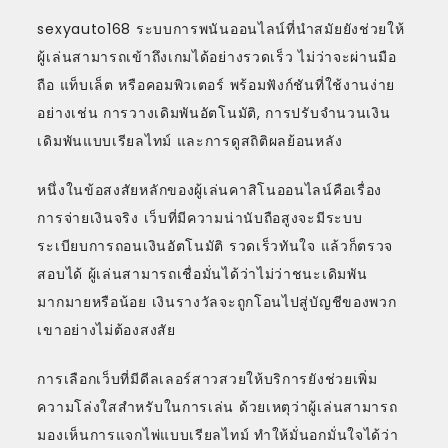
sexyauto168 ระบบการพนันออนไลน์ที่นำสมัยยังช่วยให้
ผู้เล่นสามารถเข้าถึงเกมได้อย่างรวดเร็ว ไม่ว่าจะผ่านมือ
ถือ แท็บเล็ต หรือคอมพิวเตอร์ พร้อมฟังก์ชันที่ใช้งานง่าย
อย่างเช่น การวางเดิมพันอัตโนมัติ, การปรับจำนวนเงิน
เดิมพันแบบเรียลไทม์ และการดูสถิติผลย้อนหลัง
หนึ่งในข้อสงสัยหลักของผู้เล่นคาสิโนออนไลน์คือเรื่อง
การจ่ายเงินจริง เว็บที่มีความน่านับถือสูงจะมีระบบ
ระเบียบการถอนเงินอัตโนมัติ รวดเร็วทันใจ แล้วก็ตรวจ
สอบได้ ผู้เล่นสามารถเชื่อมั่นได้ว่าไม่ว่าชนะเดิมพัน
มากมายหรือน้อย เงินรางวัลจะถูกโอนไปสู่บัญชีของพวก
เขาอย่างไม่ต้องสงสัย
การเลือกเว็บที่มีดีลเลอร์สาวสวยให้บริการยังช่วยเพิ่ม
ความโล่งใสสำหรับในการเล่น ด้วยเหตุว่าผู้เล่นสามารถ
มองเห็นการแจกไพ่แบบเรียลไทม์ ทำให้มั่นอกมั่นใจได้ว่า